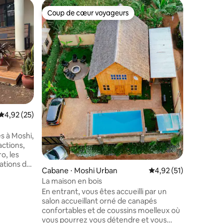
Bungalow
Coup de cœur voyageurs
Coup de
Coup de cœur voyageurs
Coup de
Cabane d
Bienvenu
bungalow
confortab
Town de M
ou les séj
chambres 
une conne
sécurisé
équipée.
taires : 4,97 sur 5
Évaluation moyenne sur la base de 25 commentaires : 4,92 sur 5
4,92 (25)
des resta
quartier 
logement
s à Moshi,
chez vous
actions,
commodit
o, les
qualité-p
ations de
Cabane ⋅ Moshi Urban
Évaluation moyenne su
4,92 (51)
paisible 
La maison en bois
aujourd'h
En entrant, vous êtes accueilli par un
 un safari
salon accueillant orné de canapés
nt le
confortables et de coussins moelleux où
placement
vous pourrez vous détendre et vous