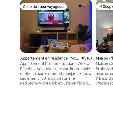
Coup de cœur voyageurs
Coup 
Coup de cœur voyageurs
Coups de
Appartement en résidence ⋅ Mos
Évaluation moyenn
5 (6)
Maison d'
hi Urban
Appartement Kili : climatisation • Wi-Fi
Maison sû
rapide • Coup de cœur voyageurs •
située !
Réveillez-vous avec une vue imprenable
Profitez d
Netflix
et directe sur le mont Kilimanjaro. Situé à
avec de s
seulement 100 m du très animé
Kilimandj
Red Stone Night Club et juste en face du
d'hôtes s
luxuriant Hugo’s Garden, vous êtes à
située su
quelques pas des meilleurs restaurants
maison de
et de la vie nocturne de Moshi. Que vous
vous senti
vous reposiez avant une grande
que vos q
ascension ou que vous exploriez la ville,
réponse r
profitez du confort ultime offert par une
l'intérie