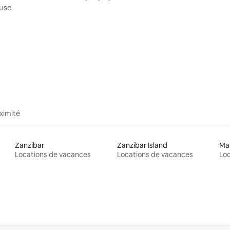
ouse
r la base de 19 commentaires : 4,68 sur 5
ximité
Zanzibar
Zanzibar Island
Mal
Locations de vacances
Locations de vacances
Loc