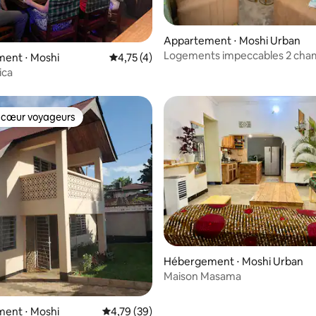
Appartement ⋅ Moshi Urban
Logements impeccables 2 cha
r la base de 12 commentaires : 4,83 sur 5
ent ⋅ Moshi
Évaluation moyenne sur la base de 4 comme
4,75 (4)
avec vue sur le Kilimandjaro - 
ica
10,0
 cœur voyageurs
 cœur voyageurs
Hébergement ⋅ Moshi Urban
Maison Masama
ent ⋅ Moshi
Évaluation moyenne sur la base de 39 comme
4,79 (39)