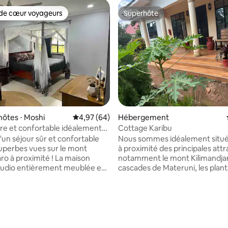
de cœur voyageurs
Superhôte
 cœur voyageurs les plus appréciés
Superhôte
e sur la base de 6 commentaires : 5 sur 5
hôtes ⋅ Moshi
Évaluation moyenne sur la base de 64 commen
4,97 (64)
Hébergement
re et confortable idéalement
Cottage Karibu
'un séjour sûr et confortable
Nous sommes idéalement situé
uperbes vues sur le mont
à proximité des principales attr
aro à proximité ! La maison
notamment le mont Kilimandjar
tudio entièrement meublée est
cascades de Materuni, les plant
r la même propriété que la
café et la ville de Moshi. Que vous vous
 l'hôte afin que vous puissiez
prépariez à une ascension du
r en sécurité et être assuré
Kilimandjaro, que vous planifiiez
uestions recevront une
ou que vous exploriez simpleme
apide ! La maison se trouve à
nord de la Tanzanie, notre em
ur d'une propriété fermée avec
offre un accès facile à tout. • Wi-Fi rapide