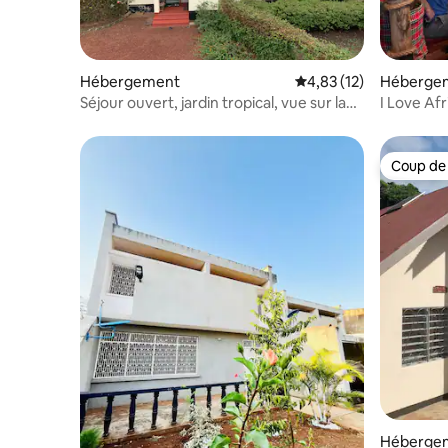
Hébergement
Évaluation moyenne su
4,83 (12)
Hébergem
Séjour ouvert, jardin tropical, vue sur la
I Love Afr
montagne
Coup de
Coup de
Hébergem