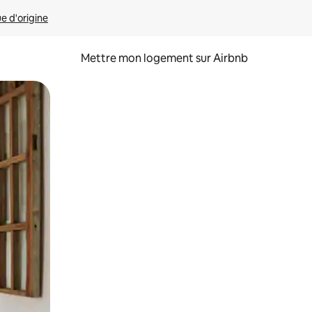
ue d'origine
Mettre mon logement sur Airbnb
sant glisser.