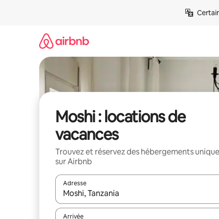
Aller
Certai
directement
au
contenu
Moshi : locations de
vacances
Trouvez et réservez des hébergements uniqu
sur Airbnb
Adresse
Lorsque les résultats s'affichent, utilisez les flèc
Arrivée