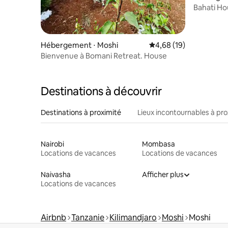
Bahati H
Hébergement ⋅ Moshi
Évaluation moyenne su
4,68 (19)
Bienvenue à Bomani Retreat. House
Destinations à découvrir
Destinations à proximité
Lieux incontournables à pro
Nairobi
Mombasa
Locations de vacances
Locations de vacances
Naivasha
Afficher plus
Locations de vacances
Airbnb
Tanzanie
Kilimandjaro
Moshi
Moshi