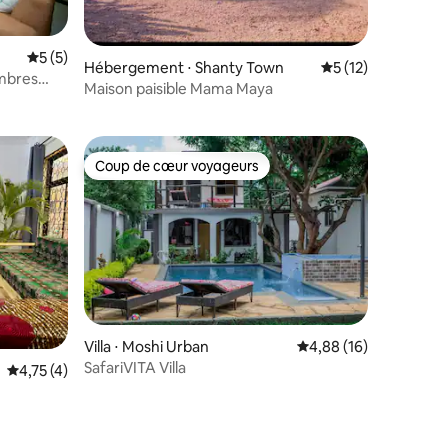
Évaluation moyenne sur la base de 5 commentaires : 5 sur 5
5 (5)
Hébergement ⋅ Shanty Town
Évaluation moyenne
5 (12)
mbres
ntaires : 4,75 sur 5
Maison paisible Mama Maya
Note de
Coup de cœur voyageurs
Coup de cœur voyageurs
Villa ⋅ Moshi Urban
Évaluation moyenne su
4,88 (16)
SafariVITA Villa
Évaluation moyenne sur la base de 4 commentaires : 4,75 sur 5
4,75 (4)
ntaires : 4,79 sur 5