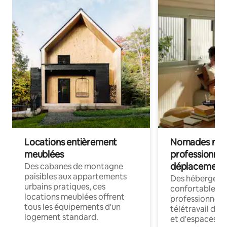
Locations entièrement
Nomades num
meublées
professionnel
déplacement
Des cabanes de montagne
paisibles aux appartements
Des hébergem
urbains pratiques, ces
confortables p
locations meublées offrent
professionnels
tous les équipements d'un
télétravail dis
logement standard.
et d'espaces de