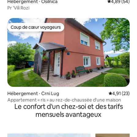
Hébergement ⋅ Osilnica
Évaluation mo
4,89 (54)
Pr 'Vili Rozi
Coup de cœur voyageurs
Coup de cœur voyageurs
Hébergement ⋅ Crni Lug
Évaluation mo
4,91 (23)
Appartement « ris » au rez-de-chaussée d'une maison
Le confort d'un chez-soi et des tarifs
mensuels avantageux