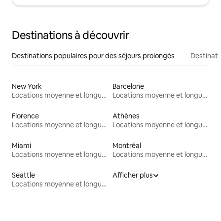
Destinations à découvrir
Destinations populaires pour des séjours prolongés
Destinati
New York
Barcelone
Locations moyenne et longue durée
Locations moyenne et longue durée
Florence
Athènes
Locations moyenne et longue durée
Locations moyenne et longue durée
Miami
Montréal
Locations moyenne et longue durée
Locations moyenne et longue durée
Seattle
Afficher plus
Locations moyenne et longue durée