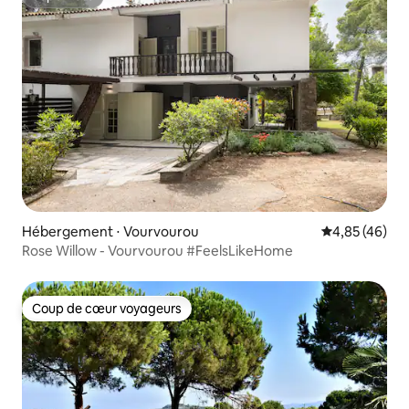
Superhôte
Hébergement ⋅ Vourvourou
Évaluation mo
4,85 (46)
Rose Willow - Vourvourou #FeelsLikeHome
Coup de cœur voyageurs
Coup de cœur voyageurs