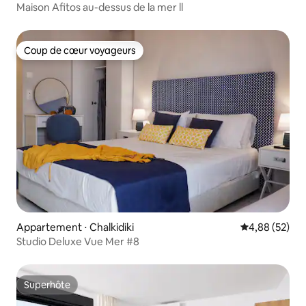
Maison Afitos au-dessus de la mer ll
Coup de cœur voyageurs
Coup de cœur voyageurs
Appartement ⋅ Chalkidiki
Évaluation mo
4,88 (52)
Studio Deluxe Vue Mer #8
Superhôte
Superhôte