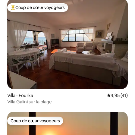
Coup de cœur voyageurs
Coups de cœur voyageurs les plus appréciés
Villa ⋅ Fourka
Évaluation mo
4,95 (41)
Villa Galini sur la plage
Coup de cœur voyageurs
Coup de cœur voyageurs