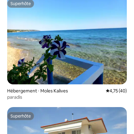
Superhôte
Superhôte
Hébergement ⋅ Moles Kalives
Évaluation mo
4,75 (40)
paradis
Superhôte
Superhôte