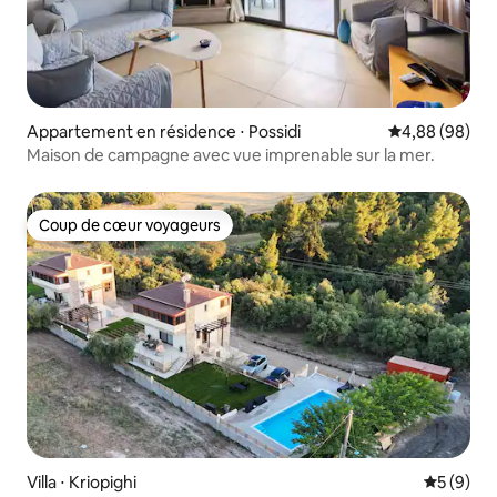
Appartement en résidence ⋅ Possidi
Évaluation mo
4,88 (98)
Maison de campagne avec vue imprenable sur la mer.
Coup de cœur voyageurs
Coup de cœur voyageurs
Villa ⋅ Kriopighi
Évaluatio
5 (9)