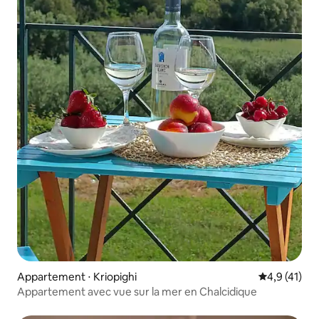
Appartement ⋅ Kriopighi
Évaluation m
4,9 (41)
Appartement avec vue sur la mer en Chalcidique