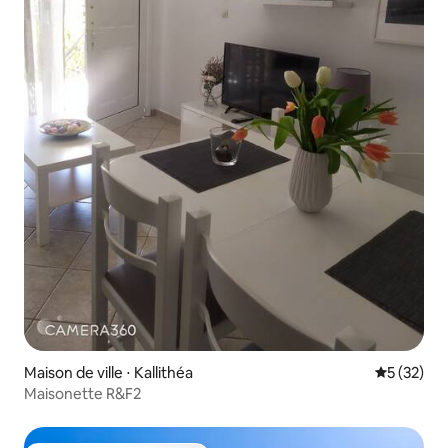
Maison de ville ⋅ Kallithéa
Évaluation
5 (32)
Maisonette R&F2