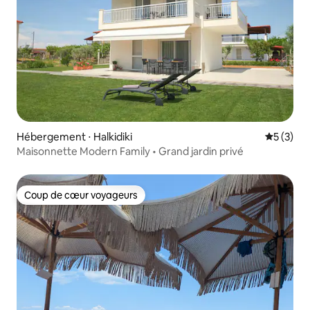
Hébergement ⋅ Halkidiki
Évaluatio
5 (3)
Maisonnette Modern Family • Grand jardin privé
Coup de cœur voyageurs
Coup de cœur voyageurs