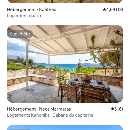
Hébergement ⋅ Kallithéa
Évaluation mo
4,69 (13)
Logement quatre
Superhôte
Superhôte
Hébergement ⋅ Neos Marmaras
Évaluatio
5 (6)
Logements Kanonika | Cabane du capitaine