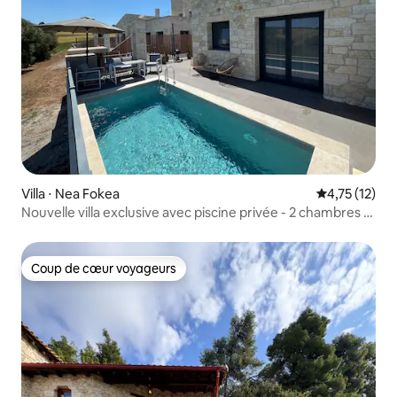
Villa ⋅ Nea Fokea
Évaluation mo
4,75 (12)
Nouvelle villa exclusive avec piscine privée - 2 chambres |
2
Coup de cœur voyageurs
Coup de cœur voyageurs