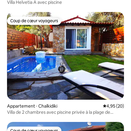
Villa Helvetia A avec piscine
Coup de cœur voyageurs
Coup de cœur voyageurs
Appartement ⋅ Chalkidiki
Évaluation mo
4,95 (20)
Villa de 2 chambres avec piscine privée à la plage de
Salonikiou
Coup de cœur voyageurs