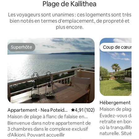
Plage de Kallithea
Les voyageurs sont unanimes : ces logements sont très
bien notés en termes d'emplacement, de propreté et
plus encore.
Superhôte
Coup de cœur vo
Superhôte
Coup de cœur vo
Hébergement ⋅ Ne
a
Maison de plage C
Appartement ⋅ Nea Poteidai
Évaluation moyenne sur la base 
4,91 (102)
Évadez-vous dans
a
Maison de plage à flanc de falaise en
retraite en bord d
bord de mer - Vue à 180° sur la mer
Bienvenue dans notre appartement de
où la tranquillité 
3 chambres dans le complexe exclusif
naturelle. Située
d'Alkioni. Pouvant accueillir