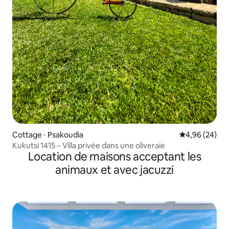
Cottage ⋅ Psakoudia
Évaluation mo
4,96 (24)
Kukutsi 1415 – Villa privée dans une oliveraie
Location de maisons acceptant les
animaux et avec jacuzzi