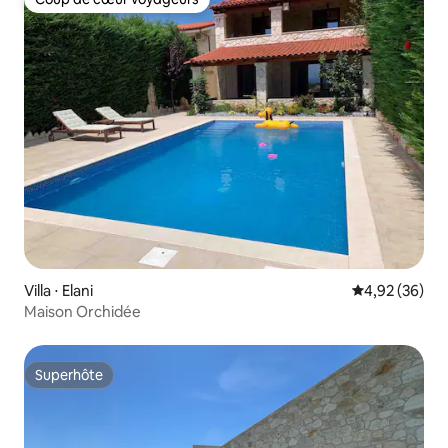
Coup de cœur voyageurs
Villa ⋅ Elani
Évaluation mo
4,92 (36)
Maison Orchidée
Superhôte
Superhôte