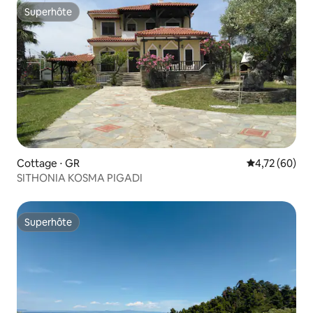
Superhôte
Superhôte
Cottage ⋅ GR
Évaluation mo
4,72 (60)
SITHONIA KOSMA PIGADI
Superhôte
Superhôte