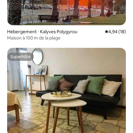
Hébergement ⋅ Kalyves Polygyrou
Évaluation mo
4,94 (18)
Maison à 100 m de la plage
Superhôte
Superhôte