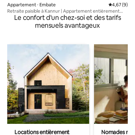
Appartement ⋅ Embate
Évaluation m
4,67 (9)
Retraite paisible à Kannur | Appartement entièrement
Le confort d'un chez-soi et des tarifs
meublé
mensuels avantageux
Locations entièrement
Nomades num