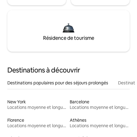
Résidence de tourisme
Destinations à découvrir
Destinations populaires pour des séjours prolongés
Destinati
New York
Barcelone
Locations moyenne et longue durée
Locations moyenne et longue durée
Florence
Athènes
Locations moyenne et longue durée
Locations moyenne et longue durée