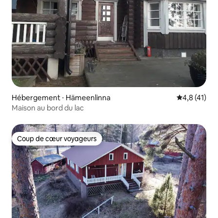
Hébergement ⋅ Hämeenlinna
Évaluation m
4,8 (41)
Maison au bord du lac
Coup de cœur voyageurs
Coup de cœur voyageurs