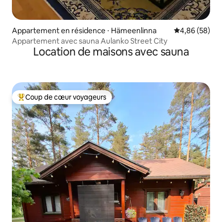
Appartement en résidence ⋅ Hämeenlinna
Évaluation mo
4,86 (58)
Appartement avec sauna Aulanko Street City
Location de maisons avec sauna
Coup de cœur voyageurs
Coups de cœur voyageurs les plus appréciés