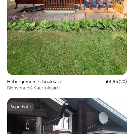
Hébergement ⋅ Janakkala
Évaluation mo
4,95 (20)
Bienvenue à Kauriinkaari !
Superhôte
Superhôte