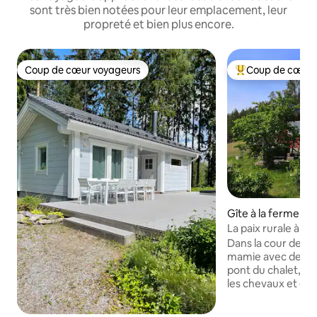
sont très bien notées pour leur emplacement, leur
propreté et bien plus encore.
Coup de cœur voyageurs
Coup de cœur 
Coup de cœur voyageurs
Coups de cœur vo
Gîte à la ferme ⋅ 
La paix rurale à S
Dans la cour de la
mamie avec des é
pont du chalet, v
les chevaux et ent
des ânes. En été, 
pâturages équest