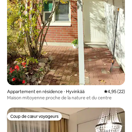
Appartement en résidence ⋅ Hyvinkää
Évaluation mo
4,95 (22)
Maison mitoyenne proche de la nature et du centre
Coup de cœur voyageurs
Coup de cœur voyageurs