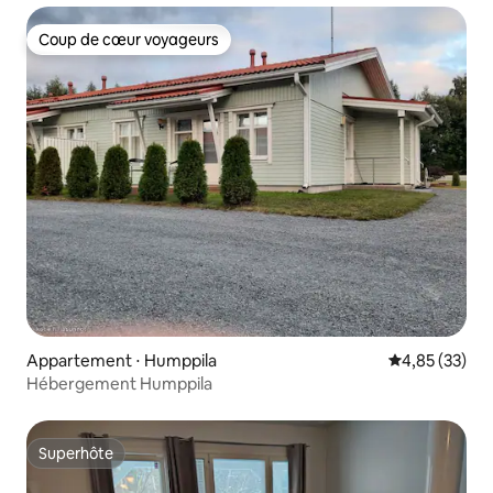
Coup de cœur voyageurs
Coup de cœur voyageurs
Appartement ⋅ Humppila
Évaluation mo
4,85 (33)
Hébergement Humppila
Superhôte
Superhôte