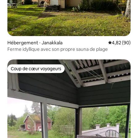
Hébergement ⋅ Janakkala
Évaluation mo
4,82 (90)
Ferme idyllique avec son propre sauna de plage
Coup de cœur voyageurs
Coup de cœur voyageurs