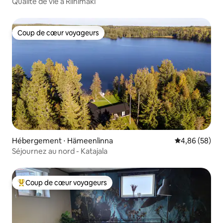
Qualité de vie à Riihimäki
Coup de cœur voyageurs
Coup de cœur voyageurs
Hébergement ⋅ Hämeenlinna
Évaluation mo
4,86 (58)
Séjournez au nord - Katajala
Coup de cœur voyageurs
Coups de cœur voyageurs les plus appréciés