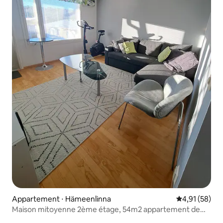
Appartement ⋅ Hämeenlinna
Évaluation mo
4,91 (58)
Maison mitoyenne 2ème étage, 54m2 appartement de
deux pièces avec sauna