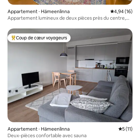
Appartement ⋅ Hämeenlinna
Évaluation mo
4,94 (16)
Appartement lumineux de deux pièces près du centre,
parking
Coup de cœur voyageurs
Coups de cœur voyageurs les plus appréciés
Appartement ⋅ Hämeenlinna
Évaluatio
5 (11)
Deux-pièces confortable avec sauna