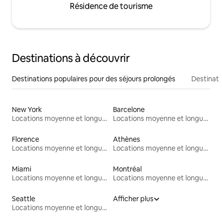
Résidence de tourisme
Destinations à découvrir
Destinations populaires pour des séjours prolongés
Destinati
New York
Barcelone
Locations moyenne et longue durée
Locations moyenne et longue durée
Florence
Athènes
Locations moyenne et longue durée
Locations moyenne et longue durée
Miami
Montréal
Locations moyenne et longue durée
Locations moyenne et longue durée
Seattle
Afficher plus
Locations moyenne et longue durée