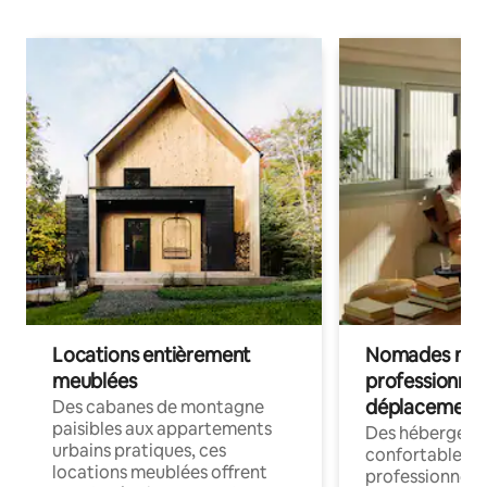
Locations entièrement
Nomades num
meublées
professionnel
déplacement
Des cabanes de montagne
paisibles aux appartements
Des hébergem
urbains pratiques, ces
confortables p
locations meublées offrent
professionnels