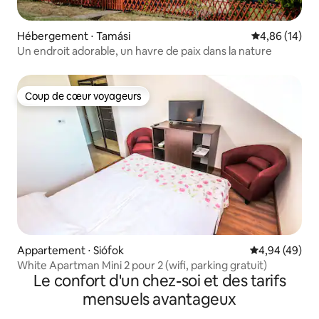
Hébergement ⋅ Tamási
Évaluation mo
4,86 (14)
Un endroit adorable, un havre de paix dans la nature
Coup de cœur voyageurs
Coup de cœur voyageurs
Appartement ⋅ Siófok
Évaluation mo
4,94 (49)
White Apartman Mini 2 pour 2 (wifi, parking gratuit)
Le confort d'un chez-soi et des tarifs
mensuels avantageux