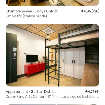
Chambre privée ⋅ Lingya District
Évaluation moy
4,86 (126)
Simple life (station Sanda)
Appartement ⋅ Gushan District
Évaluation m
4,75 (4)
Drum-Fang Arts Center ~ 01 1 minute à pied de la station
Xizih Bay, réductions hebdomadaires et mensuelles