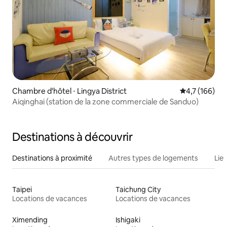
Chambre d'hôtel ⋅ Lingya District
Évaluation mo
4,7 (166)
Aiqinghai (station de la zone commerciale de Sanduo)
Destinations à découvrir
Destinations à proximité
Autres types de logements
Lie
Taipei
Taichung City
Locations de vacances
Locations de vacances
Ximending
Ishigaki