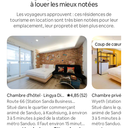
à louer les mieux notées
Les voyageurs approuvent : ces résidences de
tourisme en location sont très bien notées pour leur
emplacement, leur propreté et bien plus encore.
Coup de cœur vo
Coup de cœur vo
Chambre d'hôtel ⋅ Lingya Dis
Évaluation moyenne sur la base
4,85 (52)
Chambre privée ⋅ 
trict
trict
Route 66 (Station Sanda Business
Wyeth (station Qua
District)
Sanda)
Situé dans le quartier commerçant
Situé dans le qua
animé de Sanduo, à Kaohsiung, à environ
animé de Sanduo, 
3 à 5 minutes à pied de la station de
3 à 5 minutes à pie
métro Sanduo. Il faut environ 15 minutes
métro Sanduo. Il f