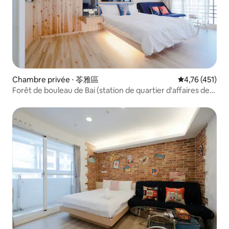
Chambre privée ⋅ 苓雅區
Évaluation moy
4,76 (451)
Forêt de bouleau de Bai (station de quartier d'affaires de
Sandu)