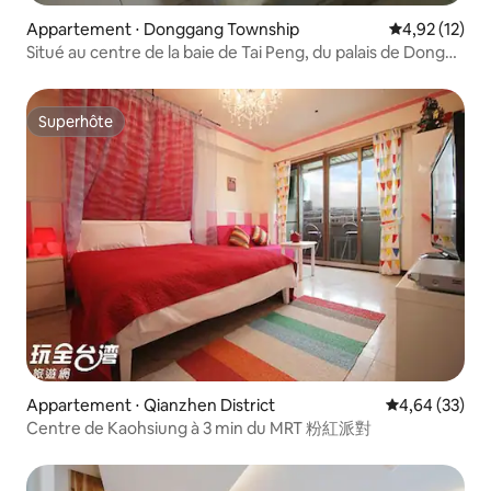
Appartement ⋅ Donggang Township
Évaluation mo
4,92 (12)
Situé au centre de la baie de Tai Peng, du palais de Dong
Long et du quai
Superhôte
Superhôte
Appartement ⋅ Qianzhen District
Évaluation mo
4,64 (33)
Centre de Kaohsiung à 3 min du MRT 粉紅派對