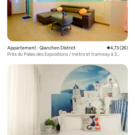
Appartement ⋅ Qianzhen District
Évaluation mo
4,73 (26)
Près du Palais des Expositions / métro et tramway à 3
minutes à pied / grand espace avec deux chambres et un
salon / chambre familiale pour 4 personnes avec vue sur
Macao