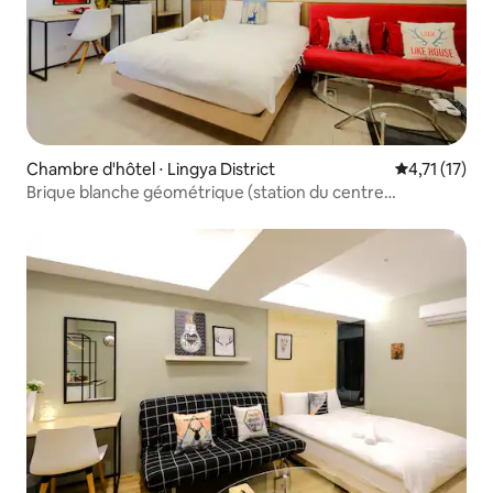
Chambre d'hôtel ⋅ Lingya District
Évaluation m
4,71 (17)
Brique blanche géométrique (station du centre
commercial Sanduo)