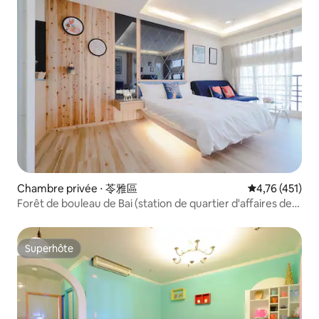
Chambre privée ⋅ 苓雅區
Évaluation moy
4,76 (451)
Forêt de bouleau de Bai (station de quartier d'affaires de
Sandu)
Superhôte
Superhôte