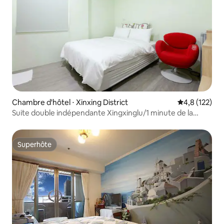
très raisonnable et approprié, ce qui
votre voyage.
vous fera certainement profiter de
votre voyage.
Chambre d'hôtel ⋅ Xinxing District
Évaluation mo
4,8 (122)
Suite double indépendante Xingxinglu/1 minute de la
station Meilidao/marché nocturne Liuhe/gare de
Kaohsiung avec fenêtre
Superhôte
Superhôte