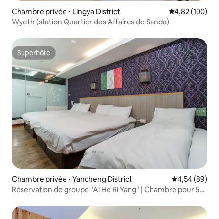
Chambre privée ⋅ Lingya District
Évaluation moy
4,82 (100)
Wyeth (station Quartier des Affaires de Sanda)
Superhôte
Superhôte
Chambre privée ⋅ Yancheng District
Évaluation mo
4,54 (89)
Réservation de groupe "Ai He Ri Yang" | Chambre pour 5
personnes à prix avantageux | Chambre familiale avec
fenêtre et baignoire (près de la station de métro
Yanchengpu, Ai He, Bo Er)