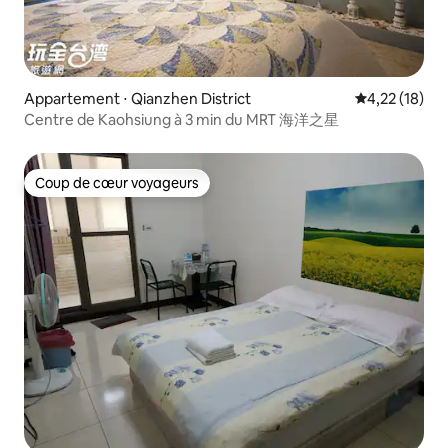
Appartement ⋅ Qianzhen District
Évaluation mo
4,22 (18)
Centre de Kaohsiung à 3 min du MRT 海洋之星
Coup de cœur voyageurs
Coup de cœur voyageurs