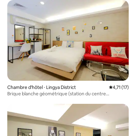
Chambre d'hôtel ⋅ Lingya District
Évaluation m
4,71 (17)
Brique blanche géométrique (station du centre
commercial Sanduo)