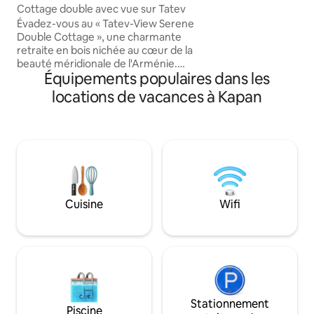
voyageurs dispos
Cottage double avec vue sur Tatev
cuisine commune e
Évadez-vous au « Tatev-View Serene
nique dans le jardin. Toutes les cham
Double Cottage », une charmante
de la maison d'hôt
retraite en bois nichée au cœur de la
avec une télévision
beauté méridionale de l'Arménie.
plat, un coin repas
Équipements populaires dans les
Surplombant l'emblématique monastère
commune. 
de Tatev, ce havre de paix offre une vue
locations de vacances à Kapan
à couper le souffle, un environnement
tranquille et le mélange parfait de
confort et de nature. Idéal pour les
familles ou les couples, le chalet dispose
d'une chambre spacieuse avec lit
double, d'un balcon, d'équipements
modernes et d'une atmosphère
chaleureuse et rustique. Découvrez des
Cuisine
Wifi
matins paisibles et plongez dans le riche
patrimoine arménien.
Stationnement
Piscine