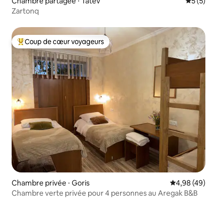
Chambre partagée ⋅ Tatev
Évaluatio
5 (5)
Zartonq
Coup de cœur voyageurs
Coups de cœur voyageurs les plus appréciés
Chambre privée ⋅ Goris
Évaluation mo
4,98 (49)
Chambre verte privée pour 4 personnes au Aregak B&B