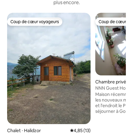
plus encore.
Coup de cœur voyageurs
Coup de cœur vo
Coup de cœur voyageurs
Coup de cœur vo
Chambre privée ⋅ 
NNN Guest House 
nouveaux meuble
Maison récemment
les nouveaux meub
et l'endroit le PL
séjourner à Goris, Armen
d'hôtes NNN dispos
salon partagé, d'
d'une connexion Wi
Chalet ⋅ Halidzor
Évaluation moyenne sur la base
4,85 (13)