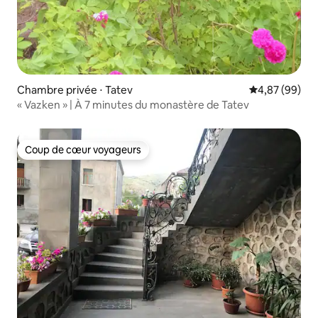
Chambre privée ⋅ Tatev
Évaluation mo
4,87 (99)
« Vazken » | À 7 minutes du monastère de Tatev
Coup de cœur voyageurs
Coup de cœur voyageurs