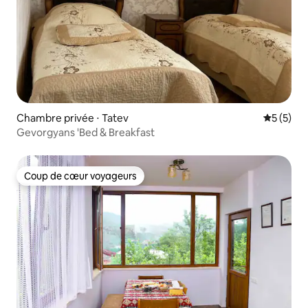
Chambre privée ⋅ Tatev
Évaluatio
5 (5)
Gevorgyans 'Bed & Breakfast
Coup de cœur voyageurs
Coup de cœur voyageurs