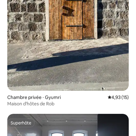
Chambre privée ⋅ Gyumri
Évaluation mo
4,93 (15)
Maison d'hôtes de Rob
Superhôte
Superhôte