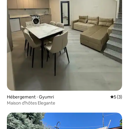
Hébergement ⋅ Gyumri
Évaluatio
5 (3)
Maison d'hôtes Elegante