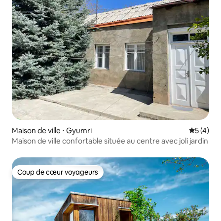
Maison de ville ⋅ Gyumri
Évaluatio
5 (4)
Maison de ville confortable située au centre avec joli jardin
Coup de cœur voyageurs
Coup de cœur voyageurs