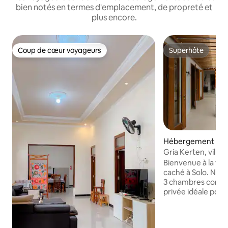
bien notés en termes d'emplacement, de propreté et
plus encore.
Coup de cœur voyageurs
Superhôte
Coup de cœur voyageurs
Superhôte
Hébergement ⋅ K
aweyan
Gria Kerten, villa
piscine Solo
Bienvenue à la vill
caché à Solo. Notre
3 chambres confor
privée idéale pour l
couples et les gro
Stratégiquement s
principale avenue