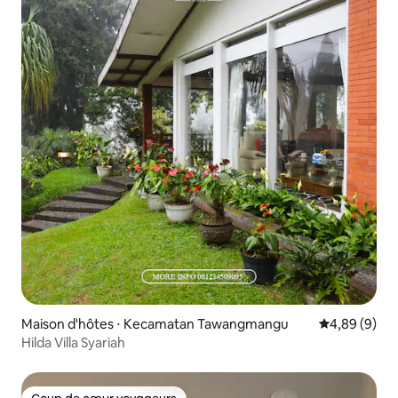
Maison d'hôtes ⋅ Kecamatan Tawangmangu
Évaluation m
4,89 (9)
Hilda Villa Syariah