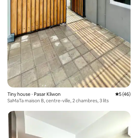
Tiny house ⋅ Pasar Kliwon
Évaluation
5 (46)
SaMaTa maison B, centre-ville, 2 chambres, 3 lits