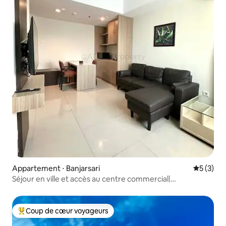
Appartement ⋅ Banjarsari
Évaluatio
5 (3)
Séjour en ville et accès au centre commercial|
Appartement 2 chambres Solo Paragon
Coup de cœur voyageurs
Coups de cœur voyageurs les plus appréciés