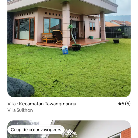
Villa ⋅ Kecamatan Tawangmangu
Évaluatio
5 (5)
Villa Sulthon
Coup de cœur voyageurs
Coup de cœur voyageurs