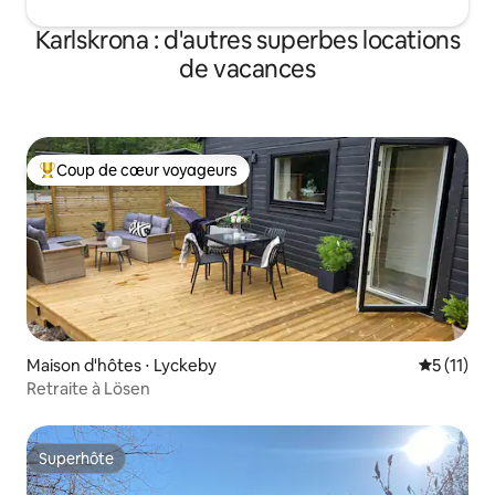
Karlskrona : d'autres superbes locations
de vacances
Coup de cœur voyageurs
Coups de cœur voyageurs les plus appréciés
Maison d'hôtes ⋅ Lyckeby
Évaluatio
5 (11)
Retraite à Lösen
Superhôte
Superhôte