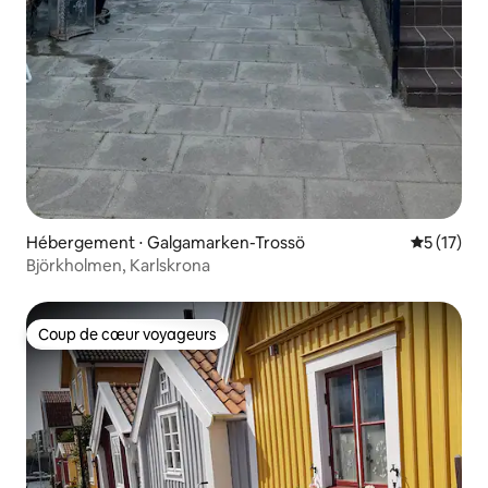
Hébergement ⋅ Galgamarken-Trossö
Évaluation
5 (17)
Björkholmen, Karlskrona
Coup de cœur voyageurs
Coup de cœur voyageurs