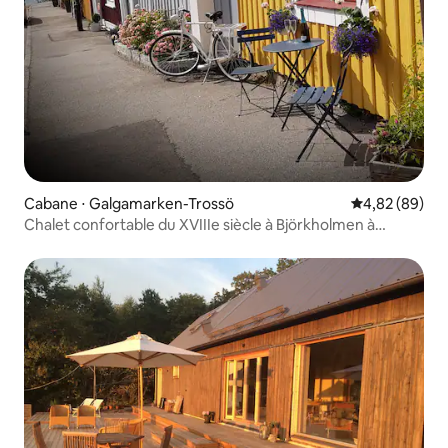
Cabane ⋅ Galgamarken-Trossö
Évaluation mo
4,82 (89)
Chalet confortable du XVIIIe siècle à Björkholmen à
Karlskrona