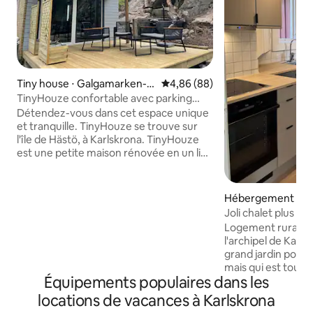
Tiny house ⋅ Galgamarken-T
Évaluation moyenne sur la base
4,86 (88)
rossö
TinyHouze confortable avec parking
gratuit à l'extérieur
Détendez-vous dans cet espace unique
et tranquille. TinyHouze se trouve sur
l'île de Hästö, à Karlskrona. TinyHouze
est une petite maison rénovée en un lieu
de vie moderne et confortable. Ici, vous
vivez comme à la campagne, avec une
nature magnifique et une faune aviaire
Hébergement ⋅ L
riche, mais tout en étant très central !
Joli chalet plus gr
Les draps et les serviettes ne sont pas
Logement rural et 
inclus, mais ils peuvent être loués pour
l'archipel de Karl
150 SEK par ensemble. Le nettoyage
grand jardin pour l
final n'est pas non plus inclus, mais il peut
mais qui est toujou
être acheté pour 300 SEK. Sinon, vous
Équipements populaires dans les
du centre commerc
pouvez facilement vous nettoyer. Des
De nombreuses pl
locations de vacances à Karlskrona
équipements sont disponibles. La belle
vos amis à quatre 
Wämöparken est proche avec de beaux