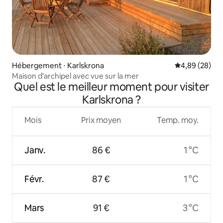
Hébergement ⋅ Karlskrona
Évaluation mo
4,89 (28)
Maison d'archipel avec vue sur la mer
Quel est le meilleur moment pour visiter
Karlskrona ?
Mois
Prix moyen
Temp. moy.
Janv.
86 €
1 °C
Févr.
87 €
1 °C
Mars
91 €
3 °C