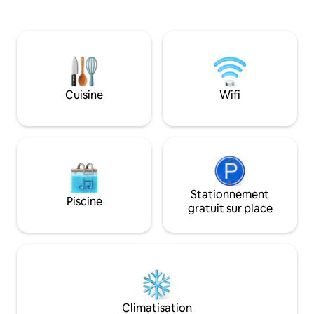
bienvenus. Sente
sentiers de randonnée. Bienvenue
étiez arrivé dans
relaxant avec de la
famille, avec la pos
promener dans les 
dans l'archipel ch
Possibilité de pêc
Cuisine
Wifi
associé, mais pas 
bateaux. Baignade 
avec trampoline à 
Stationnement
Piscine
gratuit sur place
Climatisation