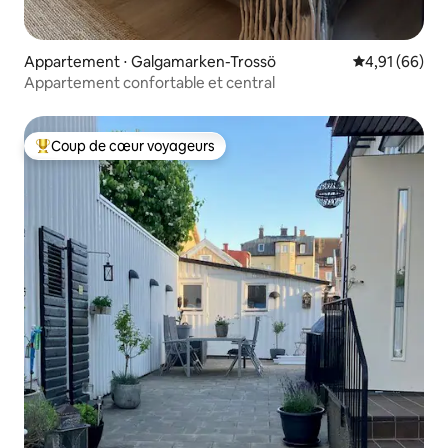
Appartement ⋅ Galgamarken-Trossö
Évaluation mo
4,91 (66)
Appartement confortable et central
Coup de cœur voyageurs
Coups de cœur voyageurs les plus appréciés