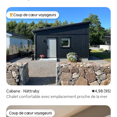
Coup de cœur voyageurs
Coups de cœur voyageurs les plus appréciés
Cabane ⋅ Nättraby
Évaluation mo
4,98 (95)
Chalet confortable avec emplacement proche de la mer
Coup de cœur voyageurs
Coup de cœur voyageurs