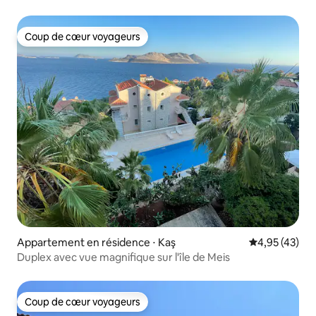
Coup de cœur voyageurs
Coup de cœur voyageurs
Appartement en résidence ⋅ Kaş
Évaluation mo
4,95 (43)
Duplex avec vue magnifique sur l'île de Meis
Coup de cœur voyageurs
Coup de cœur voyageurs