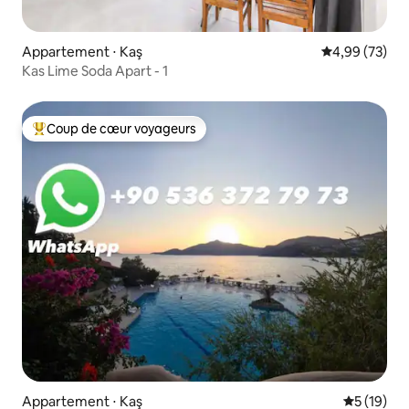
Appartement ⋅ Kaş
Évaluation mo
4,99 (73)
Kas Lime Soda Apart - 1
Coup de cœur voyageurs
Coups de cœur voyageurs les plus appréciés
Appartement ⋅ Kaş
Évaluation
5 (19)