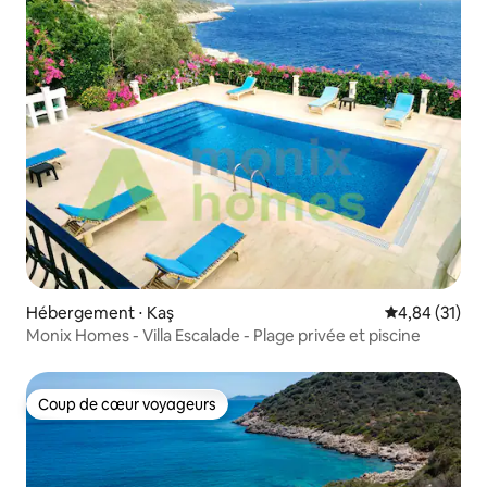
Hébergement ⋅ Kaş
Évaluation mo
4,84 (31)
Monix Homes - Villa Escalade - Plage privée et piscine
Coup de cœur voyageurs
Coup de cœur voyageurs