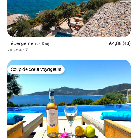
Hébergement ⋅ Kaş
Évaluation mo
4,88 (43)
kalamar 7
Coup de cœur voyageurs
Coup de cœur voyageurs