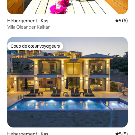
Hébergement ⋅ Kaş
Évaluatio
5 (6)
Villa Oleander Kalkan
Coup de cœur voyageurs
Coup de cœur voyageurs
Hébergement ⋅ Kaş
Évaluatio
5 (5)