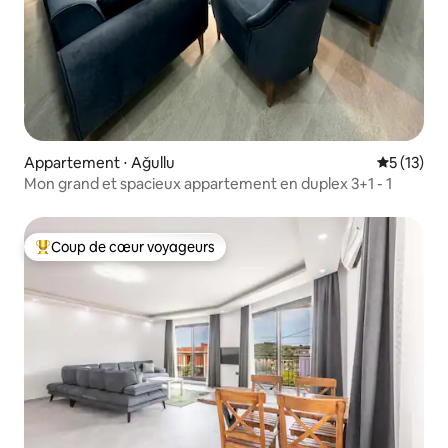
Appartement ⋅ Ağullu
Évaluation
5 (13)
Mon grand et spacieux appartement en duplex 3+1 - 1
Coup de cœur voyageurs
Coups de cœur voyageurs les plus appréciés