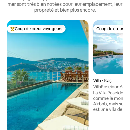
mer sont très bien notées pour leur emplacement, leur
propreté et bien plus encore.
Coup de cœur voyageurs
Coup de cœur vo
Coups de cœur voyageurs les plus appréciés
Coup de cœur vo
Villa ⋅ Kaş
VillaPoseidonAtSe
Piscine chauffée e
La Villa Poseidon n
comme le montre
Airbnb, mais sur l
est une villa de l
de mer et mesuran
de surface habitable. De la villa, il 
marches privées 