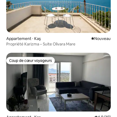
Appartement ⋅ Kaş
Nouvel hébe
Nouveau
Propriété Karizma – Suite Olivara Mare
Coup de cœur voyageurs
Coup de cœur voyageurs