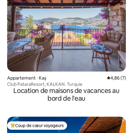
Appartement ⋅ Kaş
Évaluation m
4,86 (7)
Club PataraResort, KALKAN. Turquie
Location de maisons de vacances au
bord de l'eau
Coup de cœur voyageurs
Coups de cœur voyageurs les plus appréciés