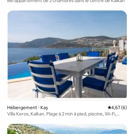
Bel appartement de 2 chambres dans le centre de Kalkan
Hébergement ⋅ Kaş
Évaluation m
4,67 (6)
Villa Keros, Kalkan. Plage à 2 min à pied, piscine, Wi-Fi,
climatisation