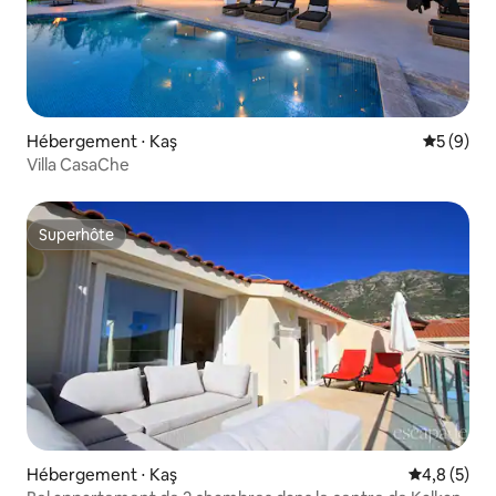
Hébergement ⋅ Kaş
Évaluatio
5 (9)
Villa CasaChe
Superhôte
Superhôte
Hébergement ⋅ Kaş
Évaluation 
4,8 (5)