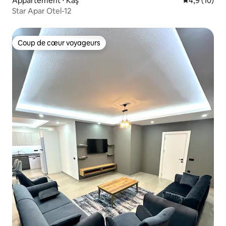
Appartement ⋅ Kaş
Évaluation m
4,9 (10)
Star Apar Otel-12
Coup de cœur voyageurs
Coup de cœur voyageurs