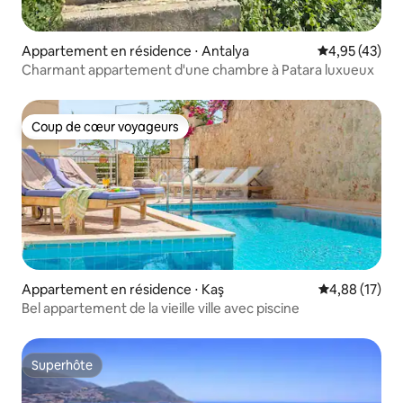
Appartement en résidence ⋅ Antalya
Évaluation mo
4,95 (43)
Charmant appartement d'une chambre à Patara luxueux
Coup de cœur voyageurs
Coup de cœur voyageurs
Appartement en résidence ⋅ Kaş
Évaluation mo
4,88 (17)
Bel appartement de la vieille ville avec piscine
Superhôte
Superhôte