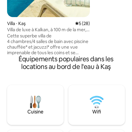
plate-forme de baigna
un four turc tradit
ainsi qu'un barbecu
Poseidon propose
Villa ⋅ Kaş
Évaluation moyenne sur la b
5 (28)
spacieuses et bie
entièrement clima
Villa de luxe à Kalkan, à 100 m de la mer,
une vue imprenable 
vue panoramique
Cette superbe villa de
dispose de beaux so
4 chambres/4 salles de bain avec piscine
dans les chambres
chauffée* et jacuzzi* offre une vue
imprenable de tous les coins et se
Équipements populaires dans les
trouve à seulement 5 minutes à pied de
la plage. Reconnu par le Conseil turc de
locations au bord de l'eau à Kaş
l'architecture avec le prix du meilleur
design 2024, il dispose d'une piscine de
taille généreuse, de fenêtres
panoramiques, de salles de bains en
marbre de luxe, d'un sauna, d'une salle
de sport et de plusieurs terrasses. Situé
dans un Kisla, un quartier haut de
gamme très demandé à Kalkan, il offre
Cuisine
Wifi
un environnement paisible et relaxant.
*petit supplément pour le chauffage sur
demande