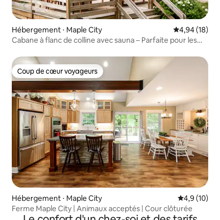
Hébergement ⋅ Maple City
Évaluation mo
4,94 (18)
Cabane à flanc de colline avec sauna – Parfaite pour les
familles
Coup de cœur voyageurs
Coup de cœur voyageurs
Hébergement ⋅ Maple City
Évaluation m
4,9 (10)
Ferme Maple City | Animaux acceptés | Cour clôturée
Le confort d'un chez-soi et des tarifs