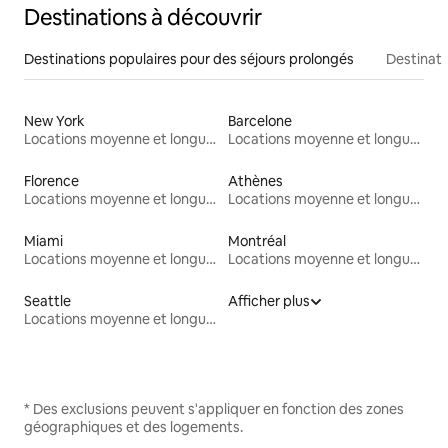
Destinations à découvrir
Destinations populaires pour des séjours prolongés
Destinati
New York
Barcelone
Locations moyenne et longue durée
Locations moyenne et longue durée
Florence
Athènes
Locations moyenne et longue durée
Locations moyenne et longue durée
Miami
Montréal
Locations moyenne et longue durée
Locations moyenne et longue durée
Seattle
Afficher plus
Locations moyenne et longue durée
* Des exclusions peuvent s'appliquer en fonction des zones
géographiques et des logements.