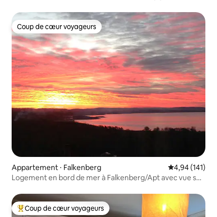
Coup de cœur voyageurs
Coup de cœur voyageurs
Appartement ⋅ Falkenberg
Évaluation moy
4,94 (141)
Logement en bord de mer à Falkenberg/Apt avec vue sur
la mer
Coup de cœur voyageurs
Coups de cœur voyageurs les plus appréciés