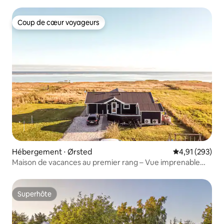
Coup de cœur voyageurs
Coup de cœur voyageurs
Hébergement ⋅ Ørsted
Évaluation moy
4,91 (293)
Maison de vacances au premier rang – Vue imprenable
sur la mer
Superhôte
Superhôte