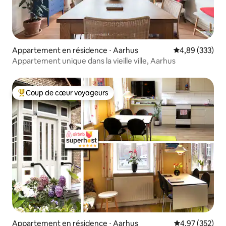
Appartement en résidence ⋅ Aarhus
Évaluation moy
4,89 (333)
Appartement unique dans la vieille ville, Aarhus
Coup de cœur voyageurs
Coups de cœur voyageurs les plus appréciés
Appartement en résidence ⋅ Aarhus
Évaluation moy
4,97 (352)