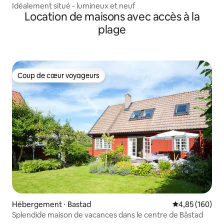
Idéalement situé - lumineux et neuf
Location de maisons avec accès à la
plage
Coup de cœur voyageurs
Coup de cœur voyageurs
Hébergement ⋅ Bastad
Évaluation moy
4,85 (160)
Splendide maison de vacances dans le centre de Båstad