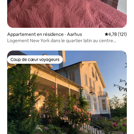
Appartement en résidence ⋅ Aarhus
Évaluation moy
4,78 (121)
Logement New York dans le quartier latin au centre
d'Aarhus
Coup de cœur voyageurs
Coup de cœur voyageurs