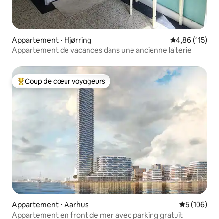
Appartement ⋅ Hjørring
Évaluation moy
4,86 (115)
Appartement de vacances dans une ancienne laiterie
Coup de cœur voyageurs
Coups de cœur voyageurs les plus appréciés
Appartement ⋅ Aarhus
Évaluation 
5 (106)
Appartement en front de mer avec parking gratuit