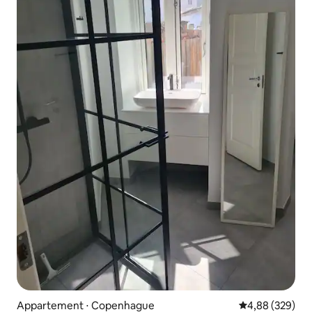
Appartement ⋅ Copenhague
Évaluation moy
4,88 (329)