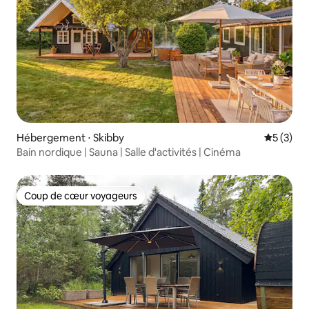
Hébergement ⋅ Skibby
Évaluatio
5 (3)
Bain nordique | Sauna | Salle d'activités | Cinéma
Coup de cœur voyageurs
Coup de cœur voyageurs