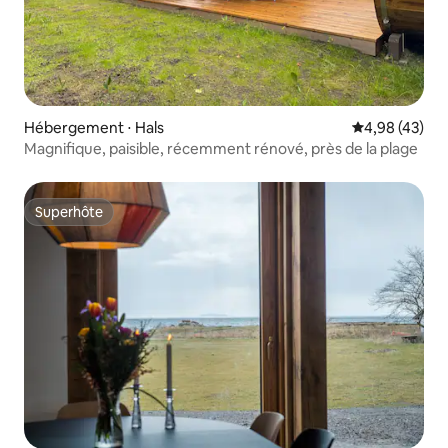
Hébergement ⋅ Hals
Évaluation mo
4,98 (43)
Magnifique, paisible, récemment rénové, près de la plage
Superhôte
Superhôte