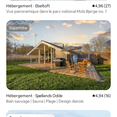
Hébergement ⋅ Ebeltoft
Évaluation mo
4,96 (27)
Vue panoramique dans le parc national Mols Bjerge no. 1
Superhôte
Superhôte
Hébergement ⋅ Sjællands Odde
Évaluation mo
4,94 (16)
Bain sauvage | Sauna | Plage | Design danois