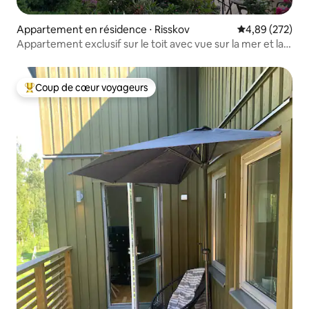
Appartement en résidence ⋅ Risskov
Évaluation moy
4,89 (272)
Appartement exclusif sur le toit avec vue sur la mer et la
forêt
Coup de cœur voyageurs
Coups de cœur voyageurs les plus appréciés