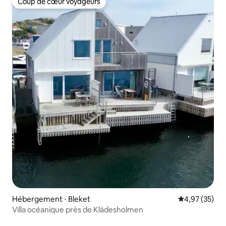
Coup de cœur voyageurs
Coup de cœur voyageurs
Hébergement ⋅ Bleket
Évaluation mo
4,97 (35)
Villa océanique près de Klädesholmen