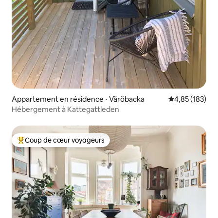
Appartement en résidence ⋅ Väröbacka
Évaluation moy
4,85 (183)
Hébergement à Kattegattleden
Coup de cœur voyageurs
Coups de cœur voyageurs les plus appréciés