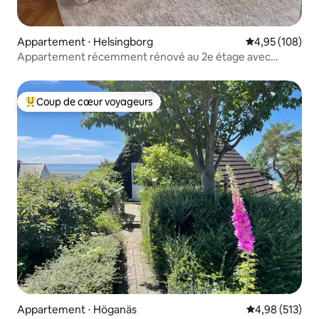
Appartement ⋅ Helsingborg
Évaluation moy
4,95 (108)
Appartement récemment rénové au 2e étage avec
emplacement proche de la mer
Coup de cœur voyageurs
Coups de cœur voyageurs les plus appréciés
Appartement ⋅ Höganäs
Évaluation moy
4,98 (513)