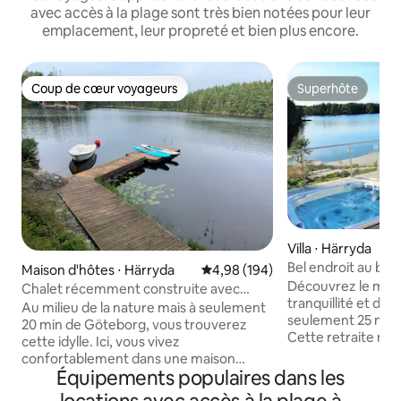
avec accès à la plage sont très bien notées pour leur
emplacement, leur propreté et bien plus encore.
Coup de cœur voyageurs
Superhôte
Coup de cœur voyageurs
Superhôte
Villa ⋅ Härryda
Bel endroit au bor
Maison d'hôtes ⋅ Härryda
Évaluation moyenne sur la base 
4,98 (194)
nature fantastiqu
Découvrez le méla
Chalet récemment construite avec
tranquillité et de
sauna, bain à remous et ponton privé
Au milieu de la nature mais à seulement
seulement 25 min
20 min de Göteborg, vous trouverez
Cette retraite mo
cette idylle. Ici, vous vivez
offre un accès pri
confortablement dans une maison
un bateau, un péd
Équipements populaires dans les
d'hôtes neuve avec cheminée, sauna au
pêcher ou se déten
feu de bois et baignoire. La grande