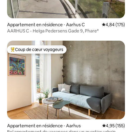
Appartement en résidence ⋅ Aarhus C
Évaluation moy
4,84 (175)
AARHUS C - Helga Pedersens Gade 9, Phare*
Coup de cœur voyageurs
Coups de cœur voyageurs les plus appréciés
Appartement en résidence ⋅ Aarhus
Évaluation moy
4,95 (155)
Bel appartement de vacances dans un quartier urbain