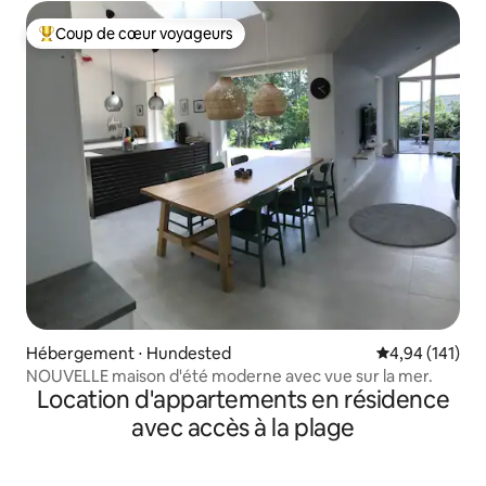
Coup de cœur voyageurs
Coups de cœur voyageurs les plus appréciés
Hébergement ⋅ Hundested
Évaluation moy
4,94 (141)
NOUVELLE maison d'été moderne avec vue sur la mer.
Location d'appartements en résidence
avec accès à la plage