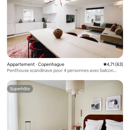
Appartement ⋅ Copenhague
Évaluation mo
4,71 (63)
Penthouse scandinave pour 4 personnes avec balcon
français
Superhôte
Superhôte