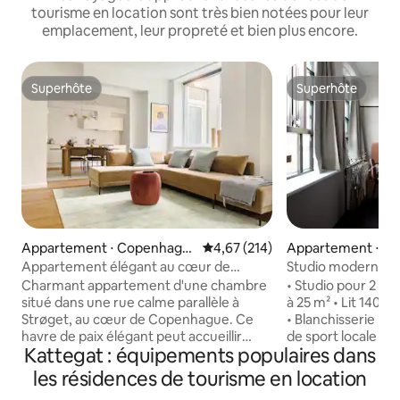
tourisme en location sont très bien notées pour leur
emplacement, leur propreté et bien plus encore.
Superhôte
Superhôte
Superhôte
Superhôte
Appartement ⋅ Copenhagu
Évaluation moyenne sur la base 
4,67 (214)
Appartement ⋅ C
e
ue
Appartement élégant au cœur de
Studio moderne p
Copenhague
cœur d'Østerbro
Charmant appartement d'une chambre
• Studio pour 2 • L
situé dans une rue calme parallèle à
à 25 m² • Lit 140 x
Strøget, au cœur de Copenhague. Ce
• Blanchisserie partagée • Accès
havre de paix élégant peut accueillir
de sport locale inc
Kattegat : équipements populaires dans
jusqu'à 4 personnes grâce à une
Wifi rapide • TV c
chambre double cosy et à un canapé-lit
bagages • Lit bébé
les résidences de tourisme en location
confortable dans le séjour. Doté de
demande) • Salon