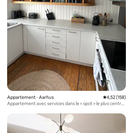
Appartement ⋅ Aarhus
Évaluation moy
4,52 (158)
Appartement avec services dans le « spot » le plus central
de la ville