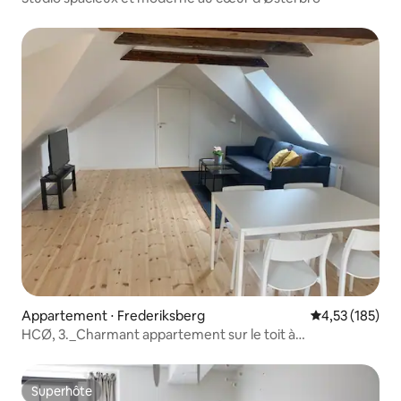
Appartement ⋅ Frederiksberg
Évaluation moy
4,53 (185)
HCØ, 3._Charmant appartement sur le toit à
Frederiksberg
Superhôte
Superhôte