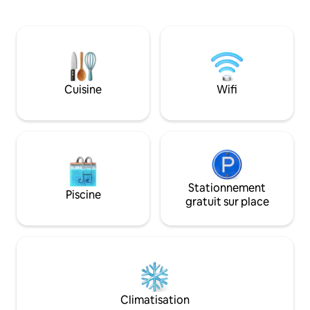
parquet chaleureux, d'une cuisine
• Terrasse sur le t
entièrement équipée lumineuse avec
sans contact et as
coin repas, d'une salle de bain moderne,
et 7j/7 • Arrivée a
d'un lave-linge et d'un sèche-linge, d'une
tardif (sur dema
connexion Wi-Fi gratuite, de linge de
frais supplémenta
maison propre et d'équipements
logement est nett
essentiels. Parfait pour les couples, les
professionnels ava
Cuisine
Wifi
petites familles ou les professionnels en
conformément à 
déplacement à la recherche de confort
« Extrêmement pro
et d'un emplacement central de choix.
Stationnement
Piscine
gratuit sur place
Climatisation