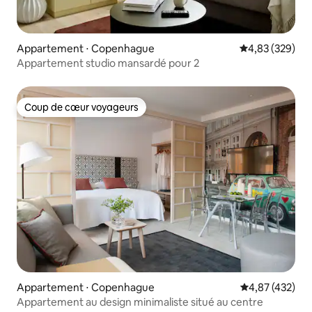
Appartement ⋅ Copenhague
Évaluation moy
4,83 (329)
Appartement studio mansardé pour 2
Coup de cœur voyageurs
Coup de cœur voyageurs
Appartement ⋅ Copenhague
Évaluation moy
4,87 (432)
Appartement au design minimaliste situé au centre