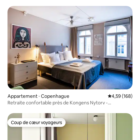
Appartement ⋅ Copenhague
Évaluation moy
4,59 (168)
Retraite confortable près de Kongens Nytorv -
2 chambres
Coup de cœur voyageurs
Coup de cœur voyageurs