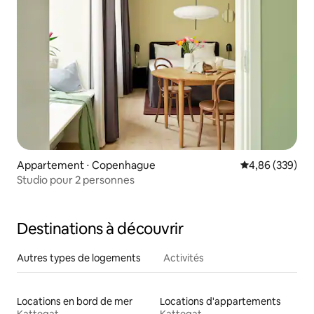
Appartement ⋅ Copenhague
Évaluation moy
4,86 (339)
Studio pour 2 personnes
Destinations à découvrir
Autres types de logements
Activités
Locations en bord de mer
Locations d'appartements
Kattegat
Kattegat