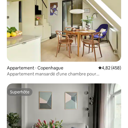
Appartement ⋅ Copenhague
Évaluation moy
4,82 (458)
Appartement mansardé d'une chambre pour
4 personnes
Superhôte
Superhôte