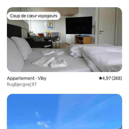
Coup de cœur voyageurs
Coup de cœur voyageurs
Appartement ⋅ Viby
Évaluation moy
4,97 (268)
Rugbjergvej 97