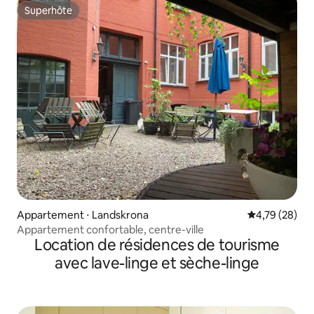
Superhôte
Superhôte
Appartement ⋅ Landskrona
Évaluation mo
4,79 (28)
Appartement confortable, centre-ville
Location de résidences de tourisme
avec lave-linge et sèche-linge