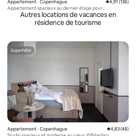
Appartement ⋅ Copenhague
Évaluation moy
4,91 (136)
Appartement spacieux au dernier étage pour
Autres locations de vacances en
5 personnes
résidence de tourisme
Superhôte
Superhôte
Appartement ⋅ Copenhague
Évaluation mo
4,83 (48)
Studio spacieux et moderne au cœur d'Østerbro