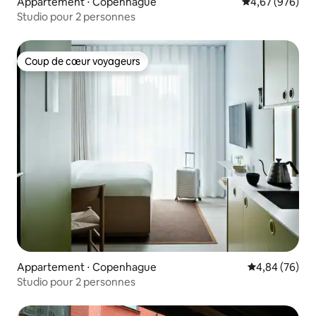
Appartement ⋅ Copenhague
Évaluation moy
4,67 (976)
Studio pour 2 personnes
Coup de cœur voyageurs
Coup de cœur voyageurs
Appartement ⋅ Copenhague
Évaluation mo
4,84 (76)
Studio pour 2 personnes