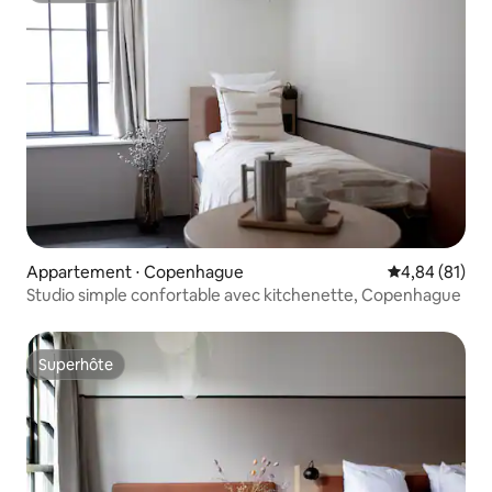
Appartement ⋅ Copenhague
Évaluation mo
4,84 (81)
Studio simple confortable avec kitchenette, Copenhague
Superhôte
Superhôte