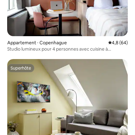
Appartement ⋅ Copenhague
Évaluation m
4,8 (64)
Studio lumineux pour 4 personnes avec cuisine à
Østerbro
Superhôte
Superhôte