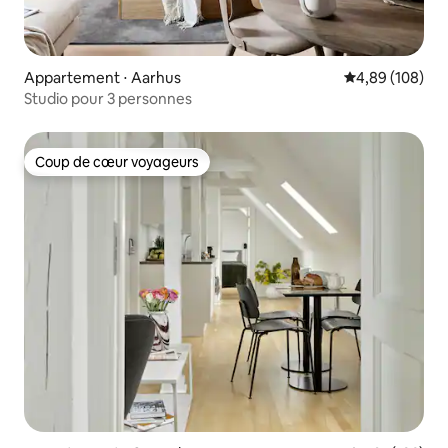
Appartement ⋅ Aarhus
Évaluation moy
4,89 (108)
Studio pour 3 personnes
Coup de cœur voyageurs
Coup de cœur voyageurs