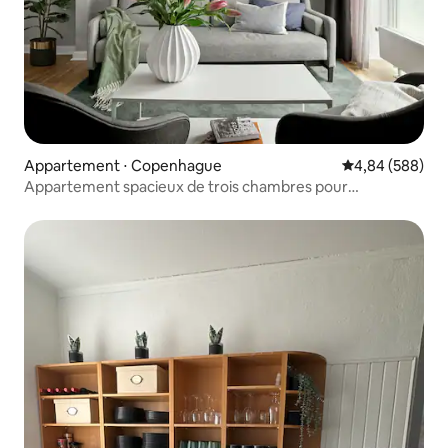
Appartement ⋅ Copenhague
Évaluation moy
4,84 (588)
Appartement spacieux de trois chambres pour
8 personnes