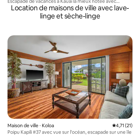
Escapade de vacances à Kauai la mieux notée avec
Location de maisons de ville avec lave-
climatisation
linge et sèche-linge
Maison de ville ⋅ Koloa
Évaluation m
4,71 (21)
Poipu Kapili #37 avec vue sur l'océan, escapade sur une île