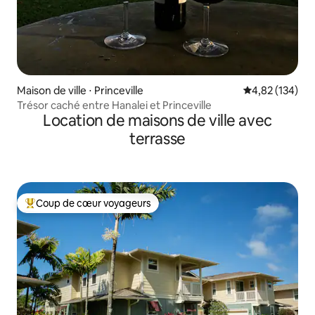
Maison de ville ⋅ Princeville
Évaluation moy
4,82 (134)
Trésor caché entre Hanalei et Princeville
Location de maisons de ville avec
terrasse
Coup de cœur voyageurs
Coups de cœur voyageurs les plus appréciés