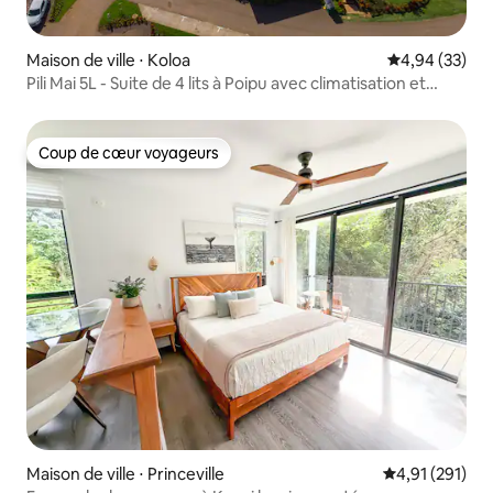
Maison de ville ⋅ Koloa
Évaluation mo
4,94 (33)
Pili Mai 5L - Suite de 4 lits à Poipu avec climatisation et
piscine !
Coup de cœur voyageurs
Coup de cœur voyageurs
Maison de ville ⋅ Princeville
Évaluation moy
4,91 (291)