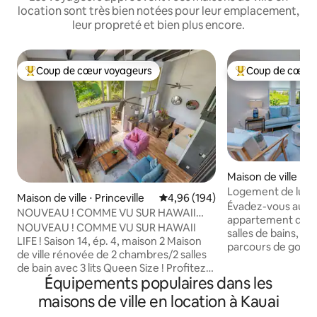
location sont très bien notées pour leur emplacement,
leur propreté et bien plus encore.
Coup de cœur voyageurs
Coup de cœur 
Coups de cœur voyageurs les plus appréciés
Coups de cœur vo
Maison de ville ⋅ K
Logement de luxe
Maison de ville ⋅ Princeville
Évaluation moyenne sur la base 
4,96 (194)
Poipu : piscine, jac
Évadez-vous au pa
NOUVEAU ! COMME VU SUR HAWAII
climatisation, golf
appartement de luxe
LIFE ! Maison de ville 2/2 rénovée !
NOUVEAU ! COMME VU SUR HAWAII
salles de bains, si
LIFE ! Saison 14, ép. 4, maison 2 Maison
parcours de golf d
de ville rénovée de 2 chambres/2 salles
Profitez d'un a
de bain avec 3 lits Queen Size ! Profitez
avec une véranda p
Équipements populaires dans les
de notre condo de 2 chambres, 2 salles
jardin, la climatisa
de bain avec des équipements
maisons de ville en location à Kauai
connexion Wi-Fi ra
modernes à Princeville. Notre unité
bureau. Les paren