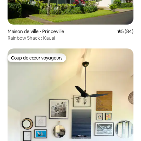
Maison de ville ⋅ Princeville
Évaluation
5 (84)
Rainbow Shack : Kauai
Coup de cœur voyageurs
Coup de cœur voyageurs