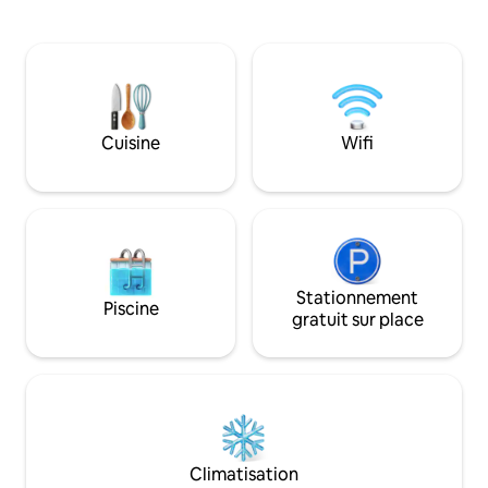
d'extrémité signifie une plus grande
l'équipement pour 
sensation avec une lumière naturelle et
les amateurs de p
aucun voisin à l'étage. Notre
entièrement équip
emplacement calme est à côté des
chaises et paraso
terrains de golf, du complexe hôtelier
gamme du comple
Westin où vous pourrez profiter de
piscine, un jacuzzi
Starbucks et de restaurants raffinés.
un espace barbecu
Cuisine
Wifi
Descendez à pied jusqu'à Wyllie Beach,
Poipu Beach et de
faites vos achats au centre commercial
Votre maison de rê
Princeville à proximité, marchez jusqu'à
Queens Bath et explorez la baie de
Hanalei à proximité.
Stationnement
Piscine
gratuit sur place
Climatisation