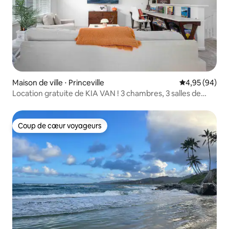
Maison de ville ⋅ Princeville
Évaluation mo
4,95 (94)
Location gratuite de KIA VAN ! 3 chambres, 3 salles de
bain, climatisation, barbecue, jacuzzi !
Coup de cœur voyageurs
Coup de cœur voyageurs