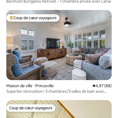
Barefoot Bungalow Retreat – 1 chambre privée avec Lanai
Coup de cœur voyageurs
Coups de cœur voyageurs les plus appréciés
Maison de ville ⋅ Princeville
Évaluation mo
4,97 (68)
Superbe rénovation ! 3 chambres/3 salles de bain avec
climatisation et piscine
Coup de cœur voyageurs
Coup de cœur voyageurs