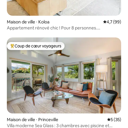
Maison de ville ⋅ Koloa
Évaluation m
4,7 (99)
Appartement rénové chic ! Pour 8 personnes.
Climatisation ! Piscine et jacuzzi
Coup de cœur voyageurs
Coups de cœur voyageurs les plus appréciés
Maison de ville ⋅ Princeville
Évaluation
5 (35)
Villa moderne Sea Glass : 3 chambres avec piscine et