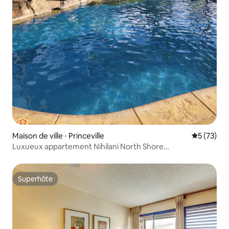
Maison de ville ⋅ Princeville
Évaluation
5 (73)
Luxueux appartement Nihilani North Shore
2 chambres/2 salles de bain avec climatisation
Superhôte
Superhôte