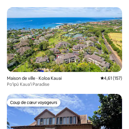
accès au spa
Maison de ville ⋅ Koloa Kauai
Évaluation moy
4,61 (157)
Po’ipū Kaua’i Paradise
Coup de cœur voyageurs
Coup de cœur voyageurs