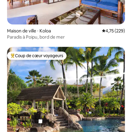
Maison de ville ⋅ Koloa
Évaluation moy
4,75 (229)
Paradis à Poipu, bord de mer
Coup de cœur voyageurs
Coups de cœur voyageurs les plus appréciés