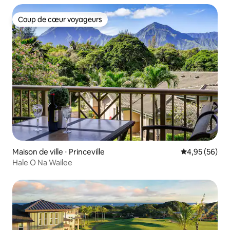
Coup de cœur voyageurs
Coup de cœur voyageurs
Maison de ville ⋅ Princeville
Évaluation mo
4,95 (56)
Hale O Na Wailee