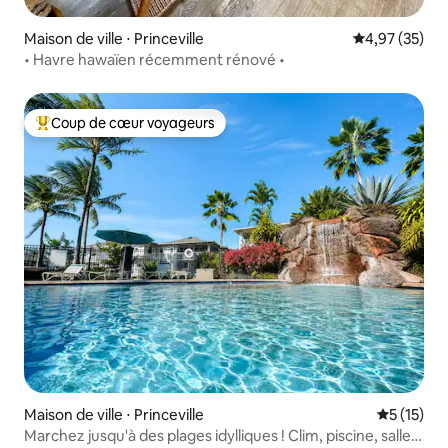
Maison de ville ⋅ Princeville
Évaluation mo
4,97 (35)
• Havre hawaïen récemment rénové •
Coup de cœur voyageurs
Coups de cœur voyageurs les plus appréciés
Maison de ville ⋅ Princeville
Évaluation
5 (15)
Marchez jusqu'à des plages idylliques ! Clim, piscine, salle