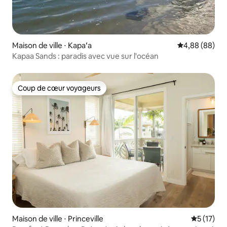
Maison de ville ⋅ Kapaʻa
Évaluation mo
4,88 (88)
Kapaa Sands : paradis avec vue sur l'océan
Coup de cœur voyageurs
Coup de cœur voyageurs
Maison de ville ⋅ Princeville
Évaluation
5 (17)