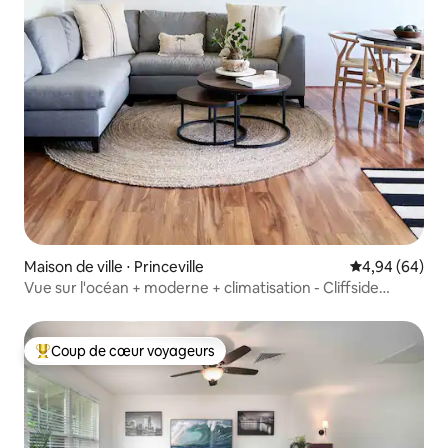
Maison de ville ⋅ Princeville
Évaluation mo
4,94 (64)
Vue sur l'océan + moderne + climatisation - Cliffside
Cottage Kauai
Coup de cœur voyageurs
Coups de cœur voyageurs les plus appréciés