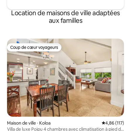
Location de maisons de ville adaptées
aux familles
Coup de cœur voyageurs
Coup de cœur voyageurs
Maison de ville ⋅ Koloa
Évaluation moy
4,86 (117)
Villa de luxe Poipu 4 chambres avec climatisation à pied de