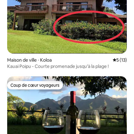
Maison de ville ⋅ Koloa
Évaluation
5 (13)
Kauai Poipu - Courte promenade jusqu'à la plage !
Coup de cœur voyageurs
Coup de cœur voyageurs