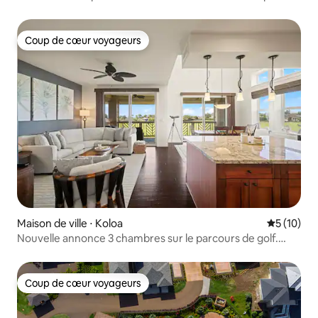
la plage !
Coup de cœur voyageurs
Coup de cœur voyageurs
Maison de ville ⋅ Koloa
Évaluation
5 (10)
Nouvelle annonce 3 chambres sur le parcours de golf.
Piscine /
Coup de cœur voyageurs
Coup de cœur voyageurs