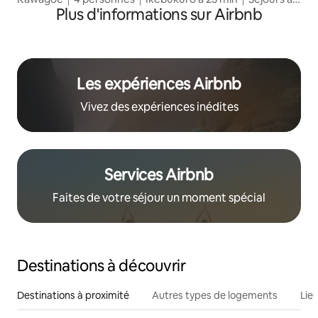
Plus d'informations sur Airbnb
la semaine et de longue durée
Les expériences Airbnb
Vivez des expériences inédites
Services Airbnb
Faites de votre séjour un moment spécial
Destinations à découvrir
Destinations à proximité
Autres types de logements
Lie