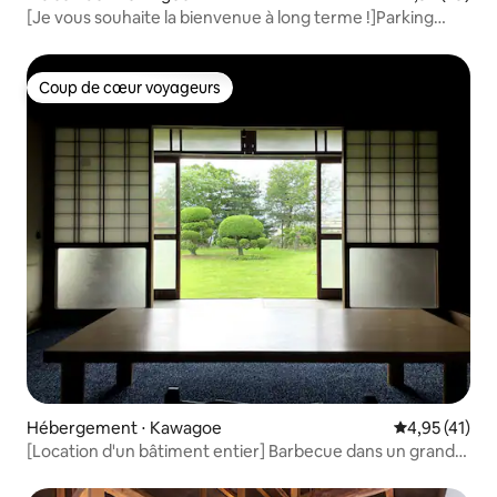
[Je vous souhaite la bienvenue à long terme !]Parking
pour 3 voitures, service de navette gratuit et vélos,
maison de ville entière pour 5 personnes maximum, à
45 minutes en ligne directe de Tokyo
Coup de cœur voyageurs
Coup de cœur voyageurs
Hébergement ⋅ Kawagoe
Évaluation mo
4,95 (41)
[Location d'un bâtiment entier] Barbecue dans un grand
jardin ! Détendez-vous dans le jardin, une maison
chaleureuse comme chez grand-père, Koedo Kawagoe