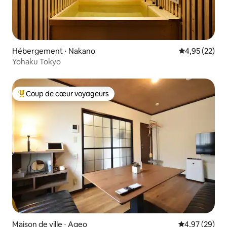
分について】 ゴミは「通常ゴミ」「缶」
「瓶」「ペットボトル」に分別し、室内
がいっぱいになりましたら屋外の専用ゴ
ミストッカーへお出しください。 ※スー
ツケースや靴などの粗大ゴミの放置はご
Hébergement ⋅ Nakano
Évaluation mo
4,95 (22)
遠慮ください。処分をご希望の場合は、1
Yohaku Tokyo
点につき1,000円にて承りますので、必ず
事前にホストへご連絡ください。 【ご訪
問者様について】 短時間であっても、ご
予約人数に含まれていない訪問者のご入
Coup de cœur voyageurs
Coups de cœur voyageurs les plus appréciés
室は固くお断りしております。ご訪問さ
れる方がいらっしゃる場合は、事前に必
ずご予約人数の変更を行ってください。
【お掃除について】 お部屋はご到着前に
専門スタッフが徹底して清掃・消毒を行
っております。 滞在中の追加清掃をご希
望の場合は、別途料金にて承りますので
お気軽にご相談ください。
Maison de ville ⋅ Ageo
Évaluation mo
4,97 (29)