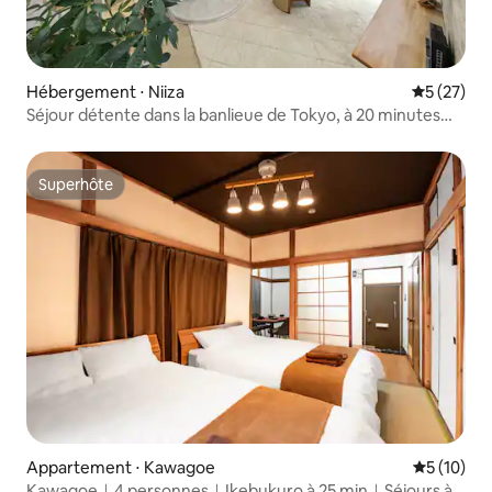
Hébergement ⋅ Niiza
Évaluation
5 (27)
Séjour détente dans la banlieue de Tokyo, à 20 minutes
d'Ikebukuro, au milieu de vastes vignobles
Superhôte
Superhôte
Appartement ⋅ Kawagoe
Évaluation
5 (10)
Kawagoe｜4 personnes｜Ikebukuro à 25 min｜Séjours à