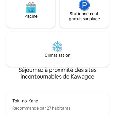
える和モダンなベッドルーム。クイー
se rendre aux dest
ン・ダブル・シングルベッドを配置し、
Le sanctuaire de 
各部屋が独立しているため、就寝時間や
Stationnement
11 minutes en voit
Piscine
生活リズムが異なるグループでも互いに
sauce soja Matsum
gratuit sur place
気兼ねなくゆっくりとお休みいただけま
en voiture. Le parc
す。 【4】朝夜の混雑ゼロ！ダブル洗面
Kinedo est à 19 mi
台＆充実の水まわり 大人数滞在で最も重
[Séjour confortab
宝する充実の水まわり設備です。 ・バス
nouvellement con
ルーム（浴槽付き）：1室 ・独立シャワー
utiliser toute la 
ルーム：2室 ・トイレ：2室**（温水洗浄
construite avec u
便座付き） ・ダブル洗面台（2基）：朝の
propreté.Il peut ac
Climatisation
身支度も並んでスムーズに行えます！ 身
12 personnes, et 
体を洗えるスポットが計3箇所あるため、
confortable qui re
最大11名様でのご滞在でも入浴の順番待
ce qui en fait un e
Séjournez à proximité des sites
ちがありません。さらにドラム式洗濯乾
séjours de longue 
incontournables de Kawagoe
燥機（洗剤付き）も完備しており、長期
professionnels. [Barbecue dans la cour
滞在でお洗濯が必要な際も安心です。
arrière] Vous pouv
【5】みんなで盛り上がるエンタメ環境 無
barbecue dans le j
料高速Wi-Fiに加え、持ち運び可能な無料
matériel de barbe
ポケットWi-Fiもご用意。 大型テレビで
moyennant des fr
Amazon Fire TVを楽しめるほか、みんな
Toki-no-Kane
de 5 000 yens.Veui
で遊べる任天堂Switchも完備！
moins 3 jours avan
Recommandé par 27 habitants
※Amazon Fire TVをご利用の際は、お客
réservation.Vous
様ご自身のアカウントでログインの上お