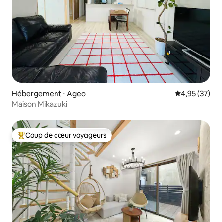
Hébergement ⋅ Ageo
Évaluation mo
4,95 (37)
Maison Mikazuki
Coup de cœur voyageurs
Coups de cœur voyageurs les plus appréciés