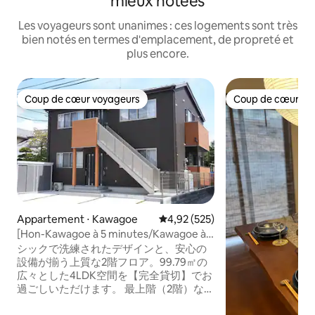
mieux notées
Les voyageurs sont unanimes : ces logements sont très
bien notés en termes d'emplacement, de propreté et
plus encore.
Coup de cœur voyageurs
Coup de cœur vo
Coup de cœur voyageurs
Coup de cœur vo
Appartement ⋅ Kawagoe
Évaluation moyenne sur la base 
4,92 (525)
[Hon-Kawagoe à 5 minutes/Kawagoe à
11 minutes] Maximum 11 personnes/4
シックで洗練されたデザインと、安心の
pièces à vivre, salle à manger et salon/3
設備が揃う上質な2階フロア。99.79㎡の
salles de bains/machine à laver et sèche-
広々とした4LDK空間を【完全貸切】でお
linge/Wi-Fi/Koedo...
過ごしいただけます。 最上階（2階）なら
ではの明るく開放的な空間には、大人数