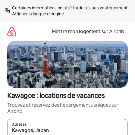
Aller
Certaines informations ont été traduites automatiquement. 
directement
Afficher la langue d'origine
au
contenu
Mettre mon logement sur Airbnb
Kawagoe : locations de vacances
Trouvez et réservez des hébergements uniques sur
Airbnb
Adresse
Lorsque les résultats s'affichent, utilisez les flèches vers le hau