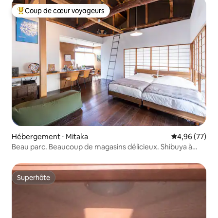
(15 minutes en voiture)
Coup de cœur voyageurs
Coups de cœur voyageurs les plus appréciés
Hébergement ⋅ Mitaka
Évaluation mo
4,96 (77)
Beau parc. Beaucoup de magasins délicieux. Shibuya à
25 m.
Superhôte
Superhôte