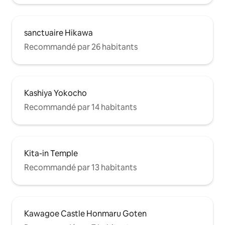
apporter votre pr
楽しみください。（ご退室時のログアウ
Stationnement Le
トにご協力をお願いいたします） ■ お部
disponible pour u
屋の基本情報・設備仕様 ・広さ・間取
véhicules. Vous p
sanctuaire Hikawa
り： 99.79㎡ / 4LDK（2階ワンフロア完全
votre voiture et p
Recommandé par 26 habitants
貸切） ・最大収容人数： 最大11名様 ・チ
promenade autour
ェックイン： 16:00〜 / チェックアウト：
〜11:00 【ベッド構成】 ・クイーンベッド
× 1台 ・ダブルベッド × 3台 ・シングルベ
ッド × 1台 ・ソファベッド × 3台 ※9名様以
Kashiya Yokocho
下でご予約の場合、ソファベッドのセッ
ト（寝具ご用意）は含まれません（ソフ
Recommandé par 14 habitants
ァのままとなります）。9名様以下でソフ
ァベッドのご利用をご希望される場合
は、1台につき2,000円にて承ります。ご
到着の2日前までにホストへご連絡くださ
い。 【水まわり設備】 ・浴槽付きバスル
Kita-in Temple
ーム × 1室 ・独立シャワールーム × 2室 ・
Recommandé par 13 habitants
トイレ × 2室 ・ダブル洗面台 ・ドラム式
洗濯乾燥機（ジェルボールをご用意）
【キッチン設備】 ・IHクッキングヒータ
ー（3口） / グリル ・大型冷凍冷蔵庫 / 電
子レンジ / 炊飯器 ・電気ケトル / 各種調
Kawagoe Castle Honmaru Goten
理器具 / 食器・カトラリー類 【エンタ