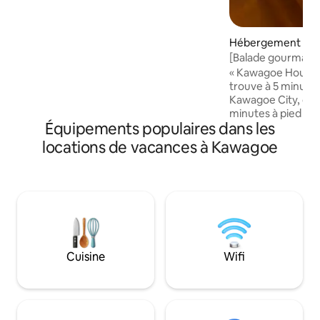
が一同に集まれる広々としたリビングダ
イニングを中心に、独立性の高い4つのベ
ッドルームを配置。大人数グループや複
数世帯でのファミリー旅行、女子会、ワ
Hébergement ⋅ K
ーケーションにも最適です。 ■ 2階フロ
[Balade gourmande
アのこだわり＆魅力的なポイント 【1】快
Visite d'une fabriq
« Kawagoe House N
適に過ごせるリニューアルフロア 床面に
minutes de la gar
trouve à 5 minutes
はカーペットを採用し、インテリアに合
individuelle avec j
Kawagoe City, ce q
わせた落ち着いた空間に仕上げていま
feux d'artifice por
minutes à pied de
す。素足でも心地よくお過ごしいただけ
Équipements populaires dans les
Parking disponible
et pratique pour v
ます。 【2】広々ダイニング＆本格カウン
nouvellement con
locations de vacances à Kawagoe
ター付きフルキッチン 大人数が一同に集
accueillir jusqu'à 
まれる開放的なダイニングキッチン。 3口
dans un quartier r
IHクッキングヒーターやグリル、大型冷
pourrez également
凍冷蔵庫、電子レンジ、炊飯器はもちろ
dans le jardin. ★Ce que vous allez
ん、各種調理器具や食器類も豊富に完備
adorer★ Accès pratique Il se trouve à 5
しています。地元の食材を買ってきてお
minutes de marche
料理を楽しんだり、食卓を囲んでホーム
Kawagoe-shi, et v
パーティーを開くことも可能です。洗練
la gare d'Ikebukuro
Cuisine
Wifi
されたバーカウンターも備わっており、
la rend idéale pour
夜の特別なお酒の時間もお楽しみいただ
et les affaires.Il 
けます。 【3】プライベートを守れる4つ
restaurants et co
の独立個室（Room 1〜4） 落ち着いたイ
quartier, vous po
ンテリアと、上質な着物帯のアートが映
séjour pratique.Il