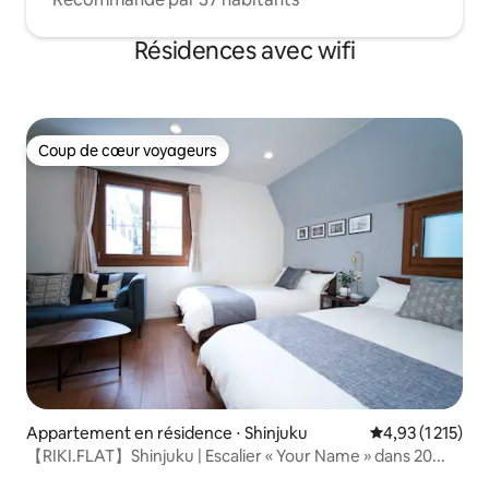
Résidences avec wifi
Coup de cœur voyageurs
Coup de cœur voyageurs
Appartement en résidence ⋅ Shinjuku
Évaluation moye
4,93 (1 215)
【RIKI.FLAT】Shinjuku | Escalier « Your Name » dans 20...