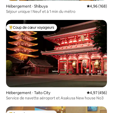
Hébergement ⋅ Shibuya
Évaluation moy
4,96 (168)
Séjour unique ! Neuf et à 1 min du métro
Coup de cœur voyageurs
Coups de cœur voyageurs les plus appréciés
Hébergement ⋅ Taito City
Évaluation moy
4,97 (456)
Service de navette aéroport et Asakusa New house No3