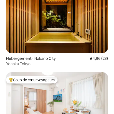
Hébergement ⋅ Nakano City
Évaluation mo
4,96 (23)
Yohaku Tokyo
Coup de cœur voyageurs
Coups de cœur voyageurs les plus appréciés