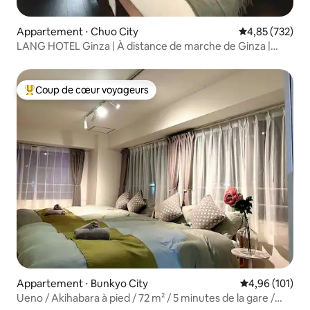
Appartement ⋅ Chuo City
Évaluation moy
4,85 (732)
LANG HOTEL Ginza | À distance de marche de Ginza |
Accès direct à l'aéroport, appartement avec lit double
lang-201
Coup de cœur voyageurs
Coups de cœur voyageurs les plus appréciés
Appartement ⋅ Bunkyo City
Évaluation moy
4,96 (101)
Ueno / Akihabara à pied / 72 m² / 5 minutes de la gare /