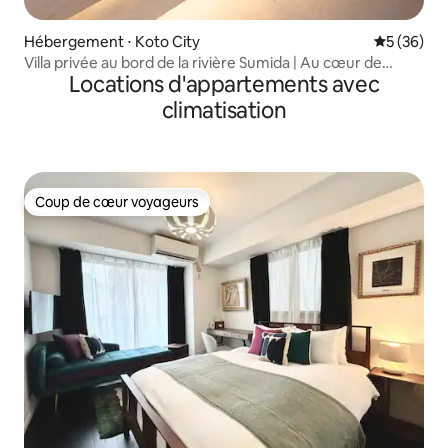
Hébergement ⋅ Koto City
Évaluation
5 (36)
Villa privée au bord de la rivière Sumida | Au cœur de
Locations d'appartements avec
Tokyo, à proximité de Nihonbashi, Asakusa et Ryogoku |
Hébergement moderne de style japonais
climatisation
Coup de cœur voyageurs
Coup de cœur voyageurs