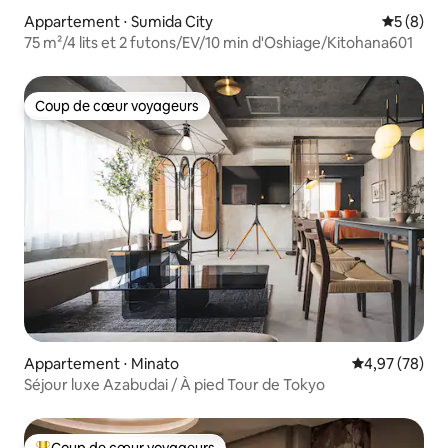
Appartement ⋅ Sumida City
Évaluatio
5 (8)
75 m²/4 lits et 2 futons/EV/10 min d'Oshiage/Kitohana601
Coup de cœur voyageurs
Coup de cœur voyageurs
Appartement ⋅ Minato
Évaluation mo
4,97 (78)
Séjour luxe Azabudai / À pied Tour de Tokyo