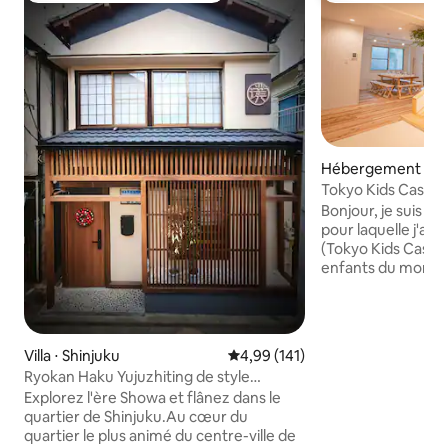
Hébergement ⋅ Na
Tokyo Kids Castle 
Shinjuku | 1 minute
Bonjour, je suis le propri
pour laquelle j'ai 
(Tokyo Kids Castle) est 1. Of
enfants du monde e
familles un envir
de jeu plus confor
laisser abattre par
transmettre l'espri
Villa ⋅ Shinjuku
Évaluation moyenne sur la base 
4,99 (141)
et l'enthousiasme 
Ryokan Haku Yujuzhiting de style
du monde entier da
japonais / Climatisation dans tout le
Explorez l'ère Showa et flânez dans le
rues commerçantes
logement / Chauffage au sol dans tout le
quartier de Shinjuku.Au cœur du
puissent en faire l
logement / Quartier animé de Shinjuku /
quartier le plus animé du centre-ville de
consommer J'aimerais que les enfants