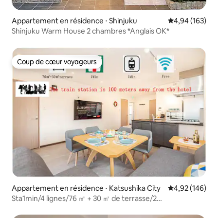
Appartement en résidence ⋅ Shinjuku
Évaluation moy
4,94 (163)
Shinjuku Warm House 2 chambres *Anglais OK*
Coup de cœur voyageurs
Coup de cœur voyageurs
Appartement en résidence ⋅ Katsushika City
Évaluation moy
4,92 (146)
Sta1min/4 lignes/76 ㎡ + 30 ㎡ de terrasse/2
chambres/Sèche-linge à gaz/Directement à Ginza