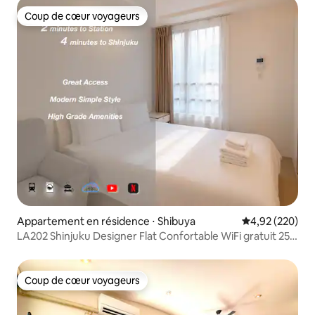
Coup de cœur voyageurs
Coup de cœur voyageurs
Appartement en résidence ⋅ Shibuya
Évaluation moy
4,92 (220)
LA202 Shinjuku Designer Flat Confortable WiFi gratuit 25
㎡
Coup de cœur voyageurs
Coup de cœur voyageurs