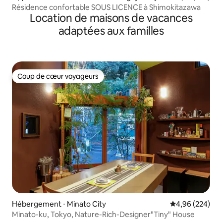
Résidence confortable SOUS LICENCE à Shimokitazawa
Location de maisons de vacances
adaptées aux familles
Coup de cœur voyageurs
Coup de cœur voyageurs
Hébergement ⋅ Minato City
Évaluation moy
4,96 (224)
Minato-ku, Tokyo, Nature-Rich-Designer"Tiny" House