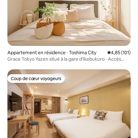
Appartement en résidence ⋅ Toshima City
Évaluation moy
4,85 (101)
Grace Tokyo Yazen situé à la gare d'Ikebukuro · Accès
direct à Shinjuku et Shibuya | Confortable et pratique,
idéal pour les voyages et les voyages d'affaires
Coup de cœur voyageurs
Coup de cœur voyageurs