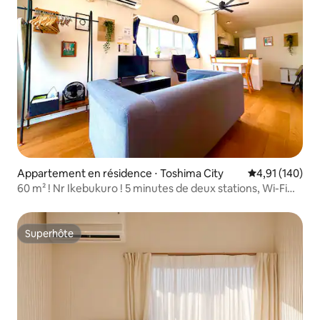
Appartement en résidence ⋅ Toshima City
Évaluation moy
4,91 (140)
60 m² ! Nr Ikebukuro ! 5 minutes de deux stations, Wi-Fi
fixe !
Superhôte
Superhôte