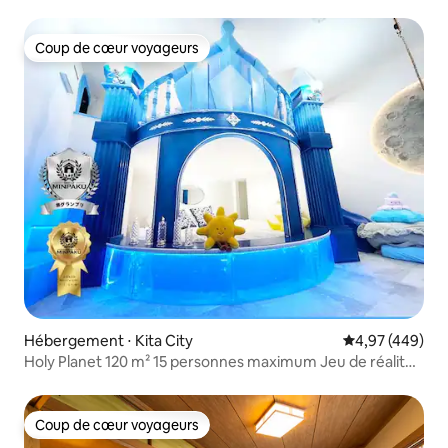
Coup de cœur voyageurs
Coup de cœur voyageurs
Hébergement ⋅ Kita City
Évaluation moy
4,97 (449)
Holy Planet 120 m² 15 personnes maximum Jeu de réalité
augmentée 1 station de Ikebukuro 2 stations de Shinjuku
Coup de cœur voyageurs
Coup de cœur voyageurs