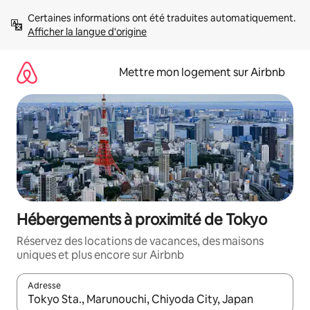
Aller
Certaines informations ont été traduites automatiquement. 
directement
Afficher la langue d'origine
au
contenu
Mettre mon logement sur Airbnb
Hébergements à proximité de Tokyo
Réservez des locations de vacances, des maisons
uniques et plus encore sur Airbnb
Adresse
Lorsque les résultats s'affichent, utilisez les flèches vers le hau