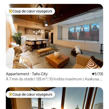
célèbre pour les cerisiers en fleurs / Ginza / Ikebukuro 9
minutes / 6 lits / populaire auprès des familles / 4 stations /
2 chambres
Coup de cœur voyageurs
Coups de cœur voyageurs les plus appréciés
Appartement ⋅ Taito City
Évaluation
5 (13)
À 7 min du stade | 125 m² | 10 invités maximum | Asakusa à
13 min
Coup de cœur voyageurs
Coups de cœur voyageurs les plus appréciés