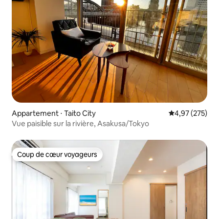
Appartement ⋅ Taito City
Évaluation moy
4,97 (275)
Vue paisible sur la rivière, Asakusa/Tokyo
Coup de cœur voyageurs
Coup de cœur voyageurs