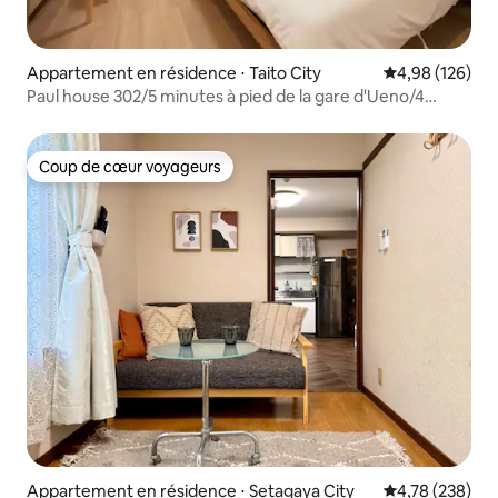
Appartement en résidence ⋅ Taito City
Évaluation moy
4,98 (126)
Paul house 302/5 minutes à pied de la gare d'Ueno/4
minutes d'Okachimachi/accès direct à Narita/Internet
haut débit gratuit/bâtiment avec
ascenseur/communication en japonais, anglais et chinois
Coup de cœur voyageurs
Coup de cœur voyageurs
Appartement en résidence ⋅ Setagaya City
Évaluation moy
4,78 (238)