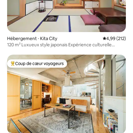
Hébergement ⋅ Kita City
Évaluation moy
4,99 (212)
120 m² Luxueux style japonais Expérience culturelle
gratuite Jacuzzi
Coup de cœur voyageurs
Coups de cœur voyageurs les plus appréciés