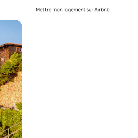
Mettre mon logement sur Airbnb
sant glisser.