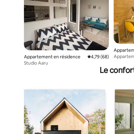
Apparte
Apparteme
Appartement en résidence
Évaluation moyenne sur
4,79 (68)
parc dans
Studio Aaru
Le confor