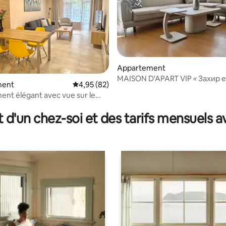
Appartement
MAISON D'APART VIP « Захир et
ment
Évaluation moyenne sur la base de 82 commen
4,95 (82)
nt élégant avec vue sur le
 la base de 68 commentaires : 4,79 sur 5
 le centre
t d'un chez-soi et des tarifs mensuels 