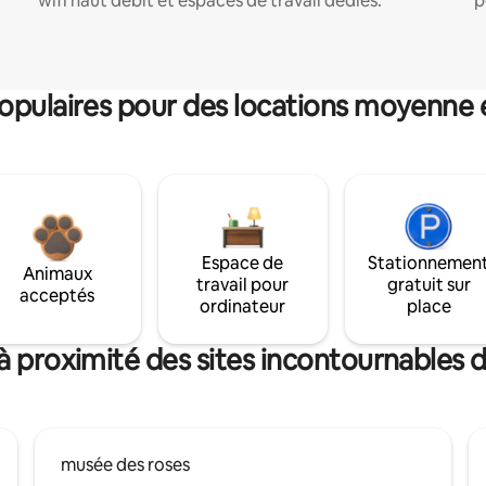
wifi haut débit et espaces de travail dédiés.
p
pulaires pour des locations moyenne 
Espace de
Stationnemen
Animaux
travail pour
gratuit sur
acceptés
ordinateur
place
à proximité des sites incontournables 
musée des roses