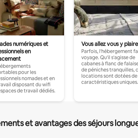
des numériques et
Vous allez vous y plaire
essionnels en
Parfois, l'hébergement fai
voyage. Qu'il s'agisse de
acement
cabanes à flanc de falais
hébergements
de péniches tranquilles, 
rtables pour les
locations sont dotées de
ssionnels nomades et en
caractéristiques uniques
ravail disposant du wifi
espaces de travail dédiés.
ments et avantages des séjours longu