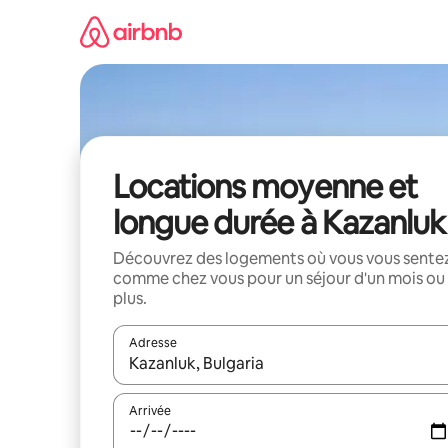
Aller
directement
au
contenu
Locations moyenne et
longue durée à Kazanluk
Découvrez des logements où vous vous sente
comme chez vous pour un séjour d'un mois ou
plus.
Adresse
Lorsque les résultats s'affichent, utilisez les flèc
Arrivée