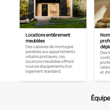
Locations entièrement
Noma
meublées
prof
dépl
Des cabanes de montagne
paisibles aux appartements
Des 
urbains pratiques, ces
confo
locations meublées offrent
profe
tous les équipements d'un
télét
logement standard.
et d'
Équipe