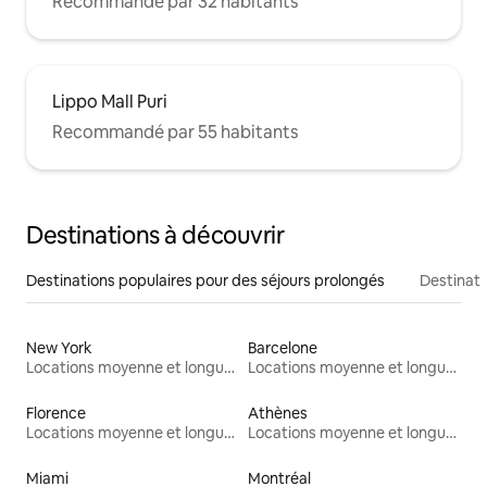
Recommandé par 32 habitants
Lippo Mall Puri
Recommandé par 55 habitants
Destinations à découvrir
Destinations populaires pour des séjours prolongés
Destinati
New York
Barcelone
Locations moyenne et longue durée
Locations moyenne et longue durée
Florence
Athènes
Locations moyenne et longue durée
Locations moyenne et longue durée
Miami
Montréal