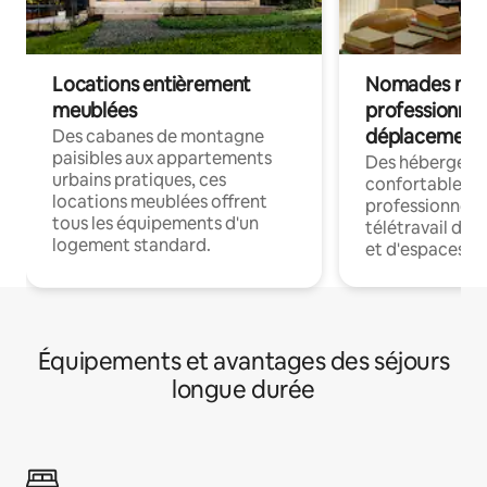
Locations entièrement
Nomades num
meublées
professionnel
déplacement
Des cabanes de montagne
paisibles aux appartements
Des hébergem
urbains pratiques, ces
confortables p
locations meublées offrent
professionnels
tous les équipements d'un
télétravail dis
logement standard.
et d'espaces de
Équipements et avantages des séjours
longue durée