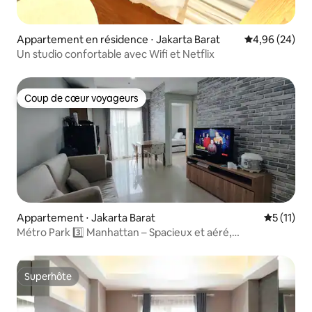
Appartement en résidence ⋅ Jakarta Barat
Évaluation mo
4,96 (24)
Un studio confortable avec Wifi et Netflix
Coup de cœur voyageurs
Coup de cœur voyageurs
Appartement ⋅ Jakarta Barat
Évaluatio
5 (11)
Métro Park 3️⃣ Manhattan – Spacieux et aéré,
2 chambresᚠ
Superhôte
Superhôte