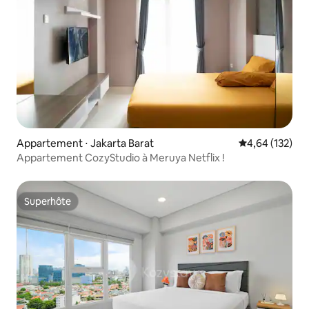
Appartement ⋅ Jakarta Barat
Évaluation moy
4,64 (132)
Appartement CozyStudio à Meruya Netflix !
Superhôte
Superhôte