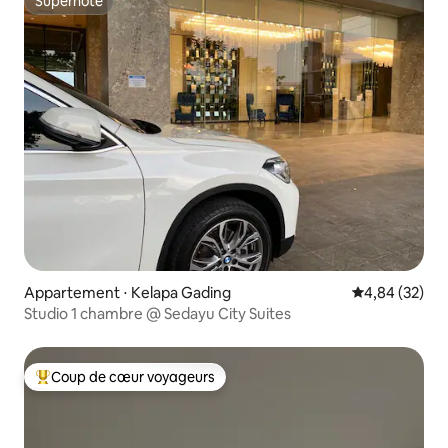
Superhôte
Superhôte
Appartement ⋅ Kelapa Gading
Évaluation mo
4,84 (32)
Studio 1 chambre @ Sedayu City Suites
Coup de cœur voyageurs
Coups de cœur voyageurs les plus appréciés