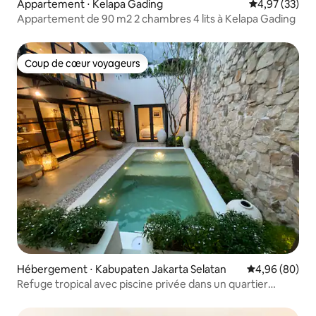
Appartement ⋅ Kelapa Gading
Évaluation mo
4,97 (33)
Appartement de 90 m2 2 chambres 4 lits à Kelapa Gading
Coup de cœur voyageurs
Coup de cœur voyageurs
Hébergement ⋅ Kabupaten Jakarta Selatan
Évaluation mo
4,96 (80)
Refuge tropical avec piscine privée dans un quartier
d'expatriés