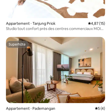
Appartement ⋅ Tanjung Priok
Évaluation mo
4,87 (15)
Studio tout confort près des centres commerciaux MOI
et MKG
Superhôte
Superhôte
Appartement ⋅ Pademangan
Évaluatio
5 (4)