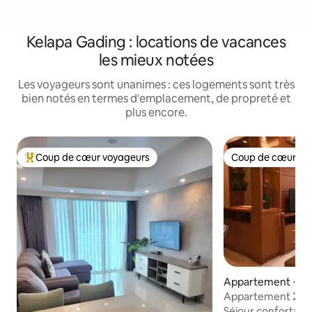
Kelapa Gading : locations de vacances
les mieux notées
Les voyageurs sont unanimes : ces logements sont très
bien notés en termes d'emplacement, de propreté et
plus encore.
Coup de cœur voyageurs
Coup de cœur vo
Coups de cœur voyageurs les plus appréciés
Coup de cœur vo
Appartement ⋅ Ke
g
Appartement 2 ch
avec vue sur la vil
Séjour confortable