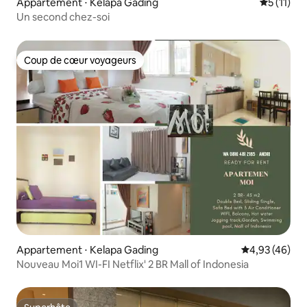
Appartement ⋅ Kelapa Gading
Évaluatio
5 (11)
Un second chez-soi
Coup de cœur voyageurs
Coup de cœur voyageurs
Appartement ⋅ Kelapa Gading
Évaluation mo
4,93 (46)
Nouveau Moi1 WI-FI Netflix' 2 BR Mall of Indonesia