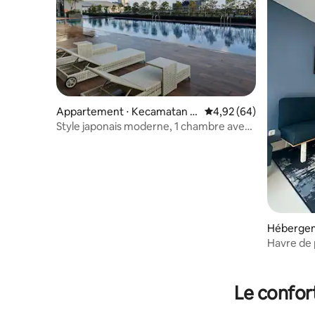
Appartement ⋅ Kecamatan D
Évaluation moyenne sur
4,92 (64)
ukuhpakis
Style japonais moderne, 1 chambre avec
vue imprenable sur la ville
Hébergem
Tandes
Havre de p
3 chambre
Le confor