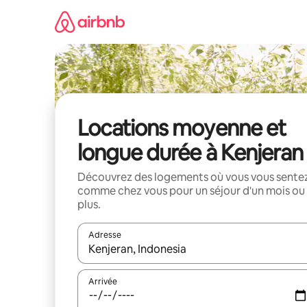
Aller
directement
au
contenu
Locations moyenne et
longue durée à Kenjeran
Découvrez des logements où vous vous sente
comme chez vous pour un séjour d'un mois ou
plus.
Adresse
Lorsque les résultats s'affichent, utilisez les flèc
Arrivée