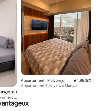
ntaires : 4,98 sur 5
Appartement ⋅ Mulyorejo
Évaluation moyenne su
4,95 (57)
Appartement Belleview à Manyar
Évaluation moyenne sur la base de 9 commentaires : 4,89 sur 5
4,89 (9)
commercial
avantageux