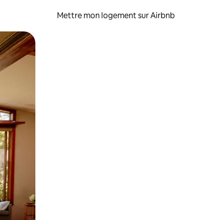
Mettre mon logement sur Airbnb
sant glisser.