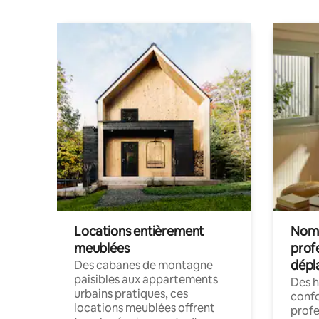
Locations entièrement
Noma
meublées
prof
dépl
Des cabanes de montagne
paisibles aux appartements
Des 
urbains pratiques, ces
confo
locations meublées offrent
profe