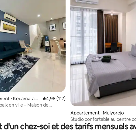
 la base de 64 commentaires : 4,92 sur 5
ent ⋅ Kecamatan
Évaluation moyenne sur la base de 117 comme
4,98 (117)
aix en ville – Maison de
s à Adélaïde
Appartement ⋅ Mulyorejo
Studio confortable au centre 
t d'un chez-soi et des tarifs mensuels 
Pakuwon de Surabaya