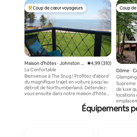
Coup de cœur voyageurs
Coup de
Coups de cœur voyageurs les plus appréciés
Coup de
Maison d'hôtes ⋅ Johnston P
Évaluation moyenne sur 
4,99 (310)
oint
La Confortable
Dôme ⋅ C
Bienvenue à The Snug ! Profitez d'abord
Glamping
du magnifique trajet en voiture jusqu'au
Supreme G
détroit de Northumberland. Détendez-
de luxe q
vous ensuite dans notre maison d'hôtes
locations
au-dessus du garage... un espace privé
emplaceme
et confortable avec vue sur l'océan... un
Équipements po
notre dôm
endroit merveilleux pour se
pourront 
déconnecter, se détendre et respirer l'air
d'un GRA
frais et salé... et NAGER ! Nous vous
cheminée
accueillerons et partagerons nos
location 
connaissances de la région : à 15 minutes
amusante 