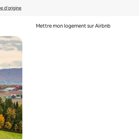
ue d'origine
Mettre mon logement sur Airbnb
sant glisser.