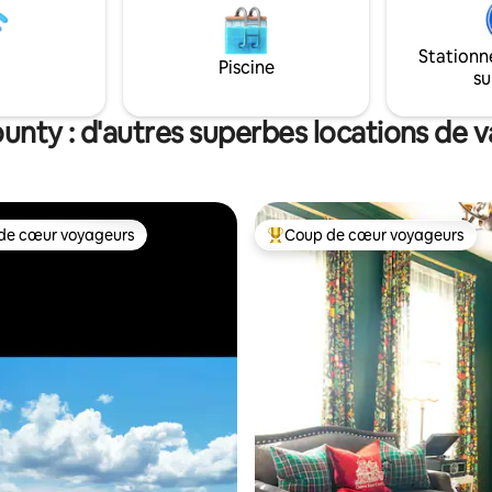
trouverez un espace de vie élé
 des intérieurs élégants et
un lit confortable, une cuisine
t des fenêtres
et une salle de bain moderne.
Stationn
sionnées avec une vue
Piscine
vous dans le jacuzzi ou réuniss
su
que qui créent un mélange
autour du feu pour une nuit
e avec la nature. Ces locations
d'observation des étoiles.
sont un choix idéal pour des
unty : d'autres superbes locations de 
en famille ou une escapade
e. Nous autorisons les enfants
de cœur voyageurs
Coup de cœur voyageurs
 cœur voyageurs les plus appréciés
Coups de cœur voyageurs les p
sur la base de 28 commentaires : 5 sur 5