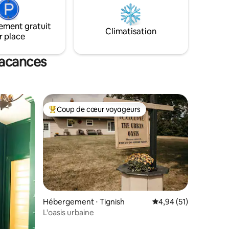
gant avec
village de Blackville. Pour les grands
 compacte
groupes, veuillez consulter les
 Détendez-
ement gratuit
disponibilités de notre Candlelight
Climatisation
ez-vous
r place
Cottage. Profitez d'un accès privé à la
rivière Miramichi chaque saison offre de
nouvelles expériences pour les
vacances
voyageurs !
Coup de cœur voyageurs
lus appréciés
Coups de cœur voyageurs les plus appréciés
Hébergement ⋅ Tignish
Évaluation moyenne su
4,94 (51)
L'oasis urbaine