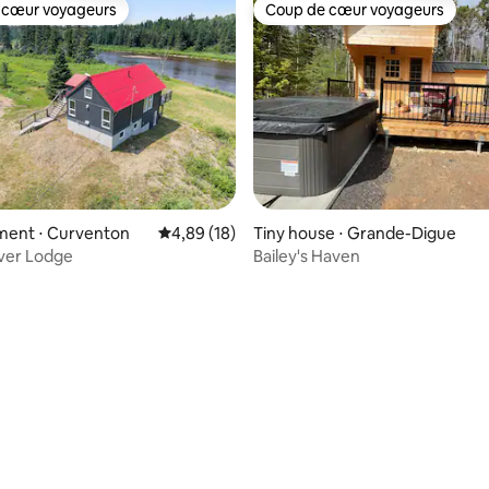
 cœur voyageurs
Coup de cœur voyageurs
 cœur voyageurs
Coup de cœur voyageurs
ent ⋅ Curventon
Évaluation moyenne sur la base de 18 comme
4,89 (18)
Tiny house ⋅ Grande-Digue
ver Lodge
Bailey's Haven
 la base de 24 commentaires : 4,96 sur 5