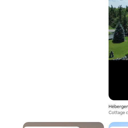
l'eau | Kayaks | Brasero
Hébergem
hi Rural Di
Cottage d