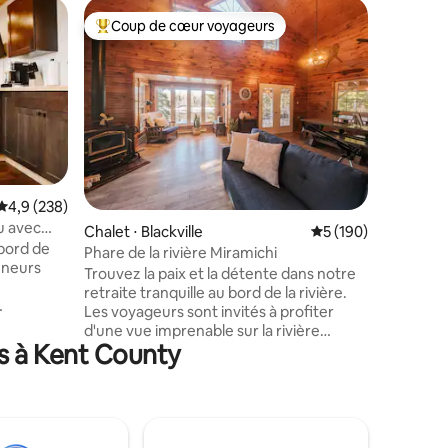
Tiny hous
Coup de cœur voyageurs
Coup
Coups de cœur voyageurs les plus appréciés
Coups d
•Eagle's 
la rivière
Niché dan
un ruisse
faire une
le momen
vraiment.
un lit do
s'ouvrent
dans le j
Évaluation moyenne sur la base de 238 commentaires : 4,9 sur 5
4,9 (238)
l'une des
u avec
taires : 4,96 sur 5
ralentir.
Chalet ⋅ Blackville
Évaluation moyenne 
5 (190)
bord de
maison a 
Phare de la rivière Miramichi
eneurs
équilibra
Trouvez la paix et la détente dans notre
naturelle
retraite tranquille au bord de la rivière.
paix, afi
Les voyageurs sont invités à profiter
tables et
meilleur
d'une vue imprenable sur la rivière
e vue
s à Kent County
Miramichi depuis des chaises
suspendues. Profitez gratuitement d'un
uvez vous
café et d'un thé tout en admirant le lever
uatiques
du soleil depuis votre grande terrasse
 À
privée. Notre chalet est à 25 min de
 vous
Miramichi et à quelques minutes du