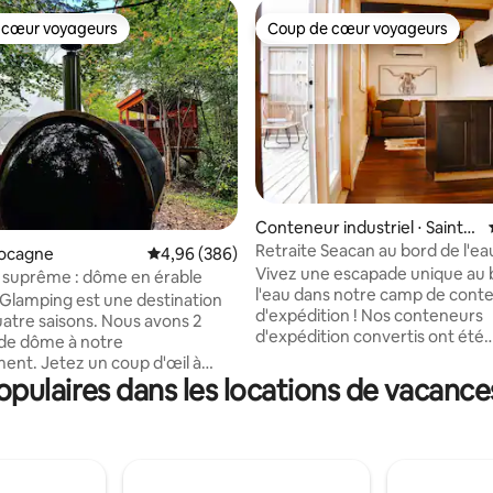
 cœur voyageurs
Coup de cœur voyageurs
 cœur voyageurs
Coup de cœur voyageurs
la base de 310 commentaires : 4,99 sur 5
Conteneur industriel ⋅ Sainte-
Marie-de-Kent
Retraite Seacan au bord de l'ea
ocagne
Évaluation moyenne sur la base de 386 commen
4,96 (386)
jacuzzi et sauna
Vivez une escapade unique au 
 suprême : dôme en érable
l'eau dans notre camp de cont
lamping est une destination
d'expédition ! Nos conteneurs
uatre saisons. Nous avons 2
d'expédition convertis ont été
 de dôme à notre
transformés en cabanes confor
nt. Jetez un coup d'œil à
modernes, chacune offrant un
pulaires dans les locations de vacance
e de pin ! Les voyageurs
imprenable sur l'eau. Avec des kayaks sur
profiter d'un SAUNA PRIVÉ,
place et un quai privé, vous po
ND JACUZZI PRIVÉ et d'une
plonger dans des aventures aq
 dans chaque dôme. Notre
directement depuis votre porte.
de dôme offre une expérience
l'intérieur de votre conteneur,
et unique inoubliable ! Les