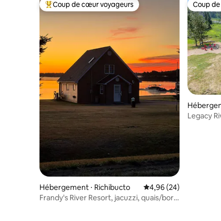
Coup de cœur voyageurs
Coup de
Coups de cœur voyageurs les plus appréciés
Coup de
Hébergem
Legacy Ri
Hébergement ⋅ Richibucto
Évaluation moyenne sur
4,96 (24)
Frandy's River Resort, jacuzzi, quais/bord
de rivière