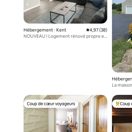
Hébergement ⋅ Kent
Évaluation moyenne sur
4,97 (38)
NOUVEAU ! Logement rénové propre et
privé à Kent
Hébergem
La maison
Coup de cœur voyageurs
Coup 
Coup de cœur voyageurs
Coups de