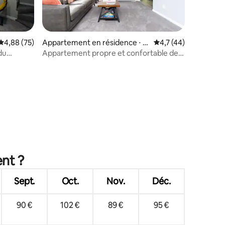
Évaluation moyenne sur la base de 75 commentaires : 4,88 sur 5
4,88 (75)
Appartement en résidence ⋅ St
Évaluation moyenne s
4,7 (44)
ow
du
Appartement propre et confortable de 2
chambres à Stow
mmentaires : 5 sur 5
ent ?
Sept.
Oct.
Nov.
Déc.
90 €
102 €
89 €
95 €