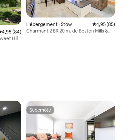
Hébergement ⋅ Stow
Évaluation moyenne su
4,95 (85)
Charmant 2 BR 20 m. de Boston Mills &
Évaluation moyenne sur la base de 84 commentaires : 4,98 sur 5
4,98 (84)
Blossom
weet Hill
taires : 4,96 sur 5
Superhôte
Superhôte