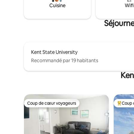
tout ce d
Cuisine
Wifi
déconnect
nature, c
romantism
Séjourne
couples o
Kent State University
Recommandé par 19 habitants
Ken
Coup de cœur voyageurs
Coup 
Coup de cœur voyageurs
Coups de