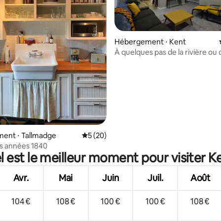
r la base de 55 commentaires : 4,95 sur 5
Hébergement ⋅ Kent
À quelques pas de la rivière ou 
centre-ville
ent ⋅ Tallmadge
Évaluation moyenne sur la base de 20 co
5 (20)
s années 1840
 est le meilleur moment pour visiter K
Avr.
Mai
Juin
Juil.
Août
104 €
108 €
100 €
100 €
108 €