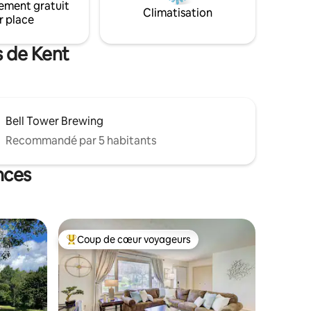
ement gratuit
Climatisation
r place
s de Kent
Bell Tower Brewing
Recommandé par 5 habitants
nces
Coup de cœur voyageurs
lus appréciés
Coups de cœur voyageurs les plus appréciés