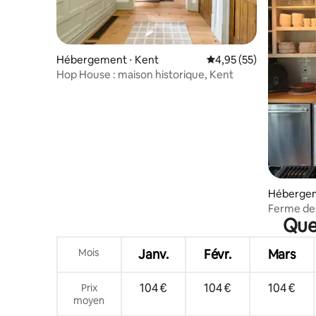
Hébergement ⋅ Kent
Évaluation moyenne su
4,95 (55)
Hop House : maison historique, Kent
Hébergem
Ferme de
Quel
Mois
Janv.
Févr.
Mars
104 €
104 €
104 €
Prix
moyen