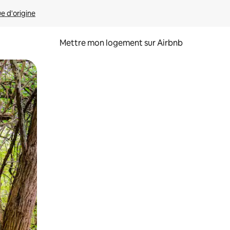
ue d'origine
Mettre mon logement sur Airbnb
sant glisser.