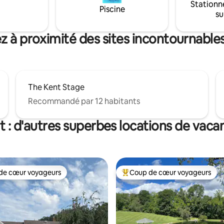
Stationn
ont vous avez besoin pour vous
Piscine
su
er et vous ressourcer :
onfort et une touche de
e. L'escapade idéale pour les
z à proximité des sites incontournable
u les voyageurs en solo
The Kent Stage
Recommandé par 12 habitants
t : d'autres superbes locations de vaca
de cœur voyageurs
Coup de cœur voyageurs
 cœur voyageurs les plus appréciés
Coups de cœur voyageurs les p