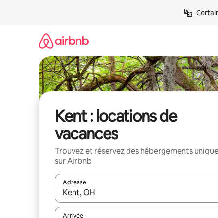
Aller
Certai
directement
au
contenu
Kent : locations de
vacances
Trouvez et réservez des hébergements uniqu
sur Airbnb
Adresse
Lorsque les résultats s'affichent, utilisez les flèc
Arrivée