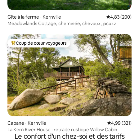
Gîte à la ferme ⋅ Kernville
Évaluation moy
4,83 (200)
Meadowlands Cottage, cheminée, chevaux, jacuzzi
Coup de cœur voyageurs
Coups de cœur voyageurs les plus appréciés
Cabane ⋅ Kernville
Évaluation moy
4,99 (321)
La Kern River House : retraite rustique Willow Cabin
Le confort d'un chez-soi et des tarifs