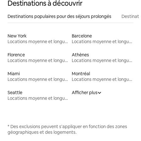
Destinations à découvrir
Destinations populaires pour des séjours prolongés
Destinati
New York
Barcelone
Locations moyenne et longue durée
Locations moyenne et longue durée
Florence
Athènes
Locations moyenne et longue durée
Locations moyenne et longue durée
Miami
Montréal
Locations moyenne et longue durée
Locations moyenne et longue durée
Seattle
Afficher plus
Locations moyenne et longue durée
* Des exclusions peuvent s'appliquer en fonction des zones
géographiques et des logements.