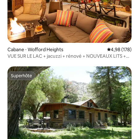
Cabane ⋅ Wofford Heights
Évaluation moy
4,98 (178)
VUE SUR LE LAC + jacuzzi + rénové + NOUVEAUX LITS +
VÉHICULE ÉLECTRIQUE
Superhôte
Superhôte