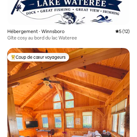
Hébergement ⋅ Winnsboro
Évaluation
5 (12)
Gîte cosy au bord du lac Wateree
Coup de cœur voyageurs
Coups de cœur voyageurs les plus appréciés