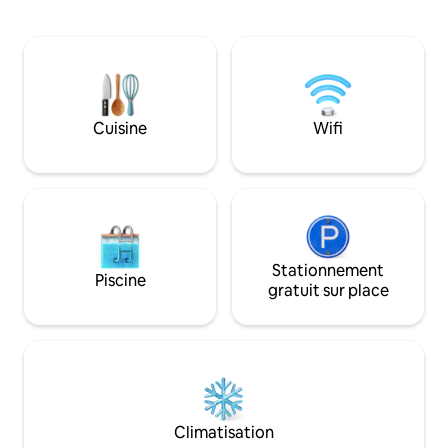
thème des fraises est lumineuse et
trouverez une cui
entièrement équipée, reliée à une
équipée et un esp
grande salle à manger pour les repas et
soleil avec vue sur 
les rassemblements. DR has add'l
Stationnement po
daybed. La salle de bain rénovée offre
bateau inclus. À p
un confort moderne, le porche avant a
Colonel Creek, av
une balançoire avec des fauteuils à
Cuisine
Wifi
baignade, des aire
bascule. Un espace de travail, un coin
rampe pour les ba
charmant sur le thème de la musique
à proximité et une
ajoutent fonction et charme. 75 $ de
pied.
frais non remboursables pour les
animaux de compagnie
Stationnement
Piscine
gratuit sur place
Climatisation