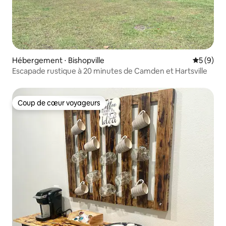
Hébergement ⋅ Bishopville
Évaluatio
5 (9)
Escapade rustique à 20 minutes de Camden et Hartsville
Coup de cœur voyageurs
Coup de cœur voyageurs