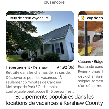
plus encore.
Coup de cœur voyageurs
Coup de cœur 
Coup de cœur voyageurs
Coups de cœur vo
Cabane ⋅ Ridgewa
Escapade dans un
Hébergement ⋅ Kershaw
Évaluation moyenne sur la base
4,92 (36)
années 50 avec foy
Évadez-vous dans 
Retraite dans les champs de fraises de
deux chambres et u
Nana
Découverte pour les vacances ! À
soigneusement con
seulement 5 minutes de Carolina
d'un décor moder
Motorsports Park ! Cette maison
située dans un cad
confortable peut accueillir 6 personnes !
Profitez du café su
Équipements populaires dans les
La chambre principale dispose d'un lit
soirées près du fo
queen size et d'un canapé-lit, le salon
locations de vacances à Kershaw County
plein air préparés
dispose d'un canapé-lit. La cuisine sur le
charbon de bois. À 