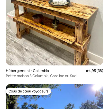
Hébergement ⋅ Columbia
Évaluation mo
4,95 (38)
Petite maison à Columbia, Caroline du Sud.
Coup de cœur voyageurs
Coup de cœur voyageurs