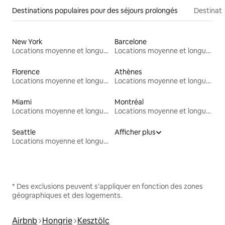
Destinations populaires pour des séjours prolongés
Destinati
New York
Barcelone
Locations moyenne et longue durée
Locations moyenne et longue durée
Florence
Athènes
Locations moyenne et longue durée
Locations moyenne et longue durée
Miami
Montréal
Locations moyenne et longue durée
Locations moyenne et longue durée
Seattle
Afficher plus
Locations moyenne et longue durée
* Des exclusions peuvent s'appliquer en fonction des zones
géographiques et des logements.
Airbnb
Hongrie
Kesztölc