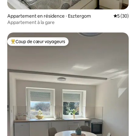
Appartement en résidence ⋅ Esztergom
Évaluation
5 (30)
Appartement à la gare
Coup de cœur voyageurs
Coups de cœur voyageurs les plus appréciés