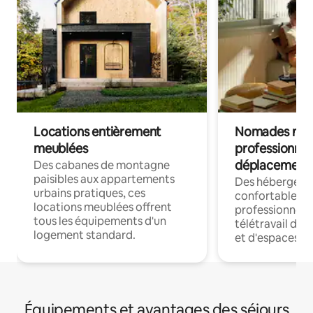
Locations entièrement
Nomades num
meublées
professionnel
déplacement
Des cabanes de montagne
paisibles aux appartements
Des hébergem
urbains pratiques, ces
confortables p
locations meublées offrent
professionnels
tous les équipements d'un
télétravail dis
logement standard.
et d'espaces de
Équipements et avantages des séjours