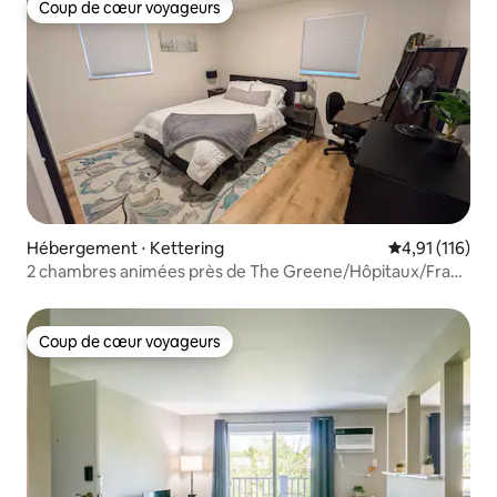
Coup de cœur voyageurs
Coup de cœur voyageurs
Hébergement ⋅ Kettering
Évaluation moy
4,91 (116)
2 chambres animées près de The Greene/Hôpitaux/Fraze
Pavilion
Coup de cœur voyageurs
Coup de cœur voyageurs