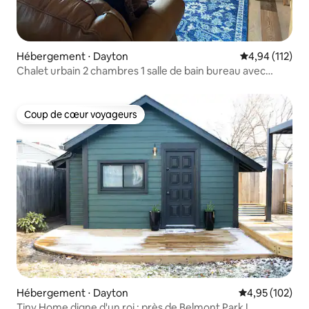
Hébergement ⋅ Dayton
Évaluation moy
4,94 (112)
Chalet urbain 2 chambres 1 salle de bain bureau avec
futon
Coup de cœur voyageurs
Coup de cœur voyageurs
Hébergement ⋅ Dayton
Évaluation moy
4,95 (102)
Tiny Home digne d'un roi : près de Belmont Park !