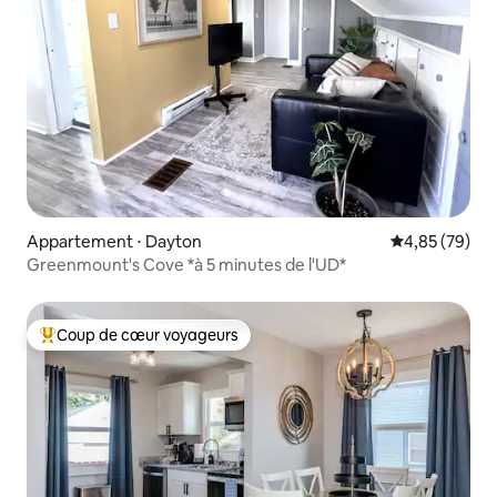
Appartement ⋅ Dayton
Évaluation mo
4,85 (79)
Greenmount's Cove *à 5 minutes de l'UD*
Coup de cœur voyageurs
Coups de cœur voyageurs les plus appréciés