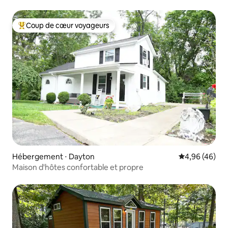
de marche du parc urbain
Coup de cœur voyageurs
Coups de cœur voyageurs les plus appréciés
Hébergement ⋅ Dayton
Évaluation mo
4,96 (46)
Maison d'hôtes confortable et propre