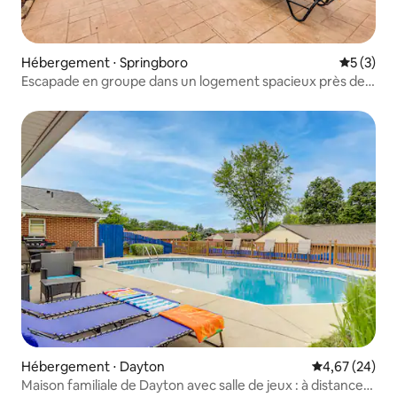
Hébergement ⋅ Springboro
Évaluatio
5 (3)
Escapade en groupe dans un logement spacieux près de
Cincinnati et de Dayton
Hébergement ⋅ Dayton
Évaluation mo
4,67 (24)
Maison familiale de Dayton avec salle de jeux : à distance