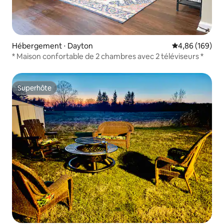
Hébergement ⋅ Dayton
Évaluation moy
4,86 (169)
* Maison confortable de 2 chambres avec 2 téléviseurs *
Superhôte
Superhôte