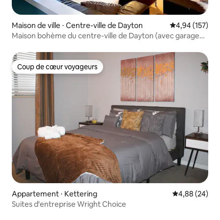
Maison de ville ⋅ Centre-ville de Dayton
Évaluation moy
4,94 (157)
Maison bohème du centre-ville de Dayton (avec garage
privé)
Coup de cœur voyageurs
Coup de cœur voyageurs
Appartement ⋅ Kettering
Évaluation mo
4,88 (24)
Suites d'entreprise Wright Choice