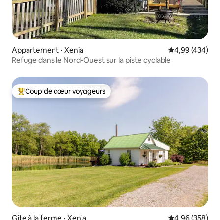
Appartement ⋅ Xenia
Évaluation moy
4,99 (434)
Refuge dans le Nord-Ouest sur la piste cyclable
Coup de cœur voyageurs
Coups de cœur voyageurs les plus appréciés
Gîte à la ferme ⋅ Xenia
Évaluation moy
4,96 (358)