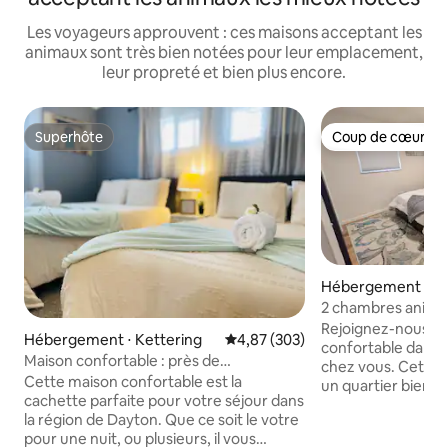
Les voyageurs approuvent : ces maisons acceptant les
animaux sont très bien notées pour leur emplacement,
leur propreté et bien plus encore.
Superhôte
Coup de cœur vo
Superhôte
Coup de cœur vo
Hébergement ⋅ Ke
2 chambres animé
Greene/Hôpitaux/F
Rejoignez-nous po
Hébergement ⋅ Kettering
Évaluation moyenne sur la base 
4,87 (303)
confortable dans v
Maison confortable : près de
chez vous. Cette 
WSU/UD/WPAFB/Miami Valley Hospital
Cette maison confortable est la
un quartier bien p
cachette parfaite pour votre séjour dans
centre commercial
la région de Dayton. Que ce soit le votre
restaurants, des fe
pour une nuit, ou plusieurs, il vous
hôpitaux et plus encore ! N