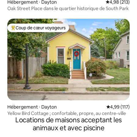
Hébergement ⋅ Dayton
Évaluation moy
4,98 (213)
Oak Street Place dans le quartier historique de South Park
Coup de cœur voyageurs
Coups de cœur voyageurs les plus appréciés
Hébergement ⋅ Dayton
Évaluation moy
4,99 (117)
Yellow Bird Cottage ; confortable, propre, au centre-ville
Locations de maisons acceptant les
animaux et avec piscine