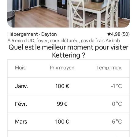
Hébergement ⋅ Dayton
Évaluation mo
4,98 (50)
À 5 min d'UD, foyer, cour clôturée, pas de frais Airbnb
Quel est le meilleur moment pour visiter
Kettering ?
Mois
Prix moyen
Temp. moy.
Janv.
100 €
-1 °C
Févr.
99 €
0 °C
Mars
100 €
6 °C