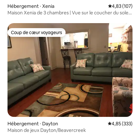
Hébergement ⋅ Xenia
Évaluation moy
4,83 (107)
Maison Xenia de 3 chambres | Vue sur le coucher du soleil
- Salle de baby-foot
Coup de cœur voyageurs
Coup de cœur voyageurs
Hébergement ⋅ Dayton
Évaluation moy
4,85 (333)
Maison de jeux Dayton/Beavercreek