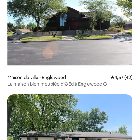
Maison de ville ⋅ Englewood
Évaluation mo
4,57 (42)
La maison bien meublée d'✪Ed à Englewood ✪