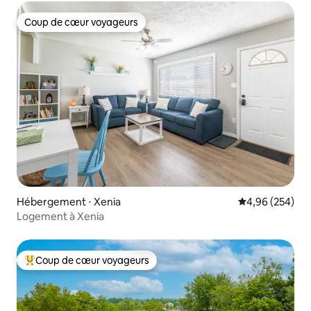
Coup de cœur voyageurs
Coup de cœur voyageurs
Hébergement ⋅ Xenia
Évaluation moy
4,96 (254)
Logement à Xenia
Coup de cœur voyageurs
Coups de cœur voyageurs les plus appréciés