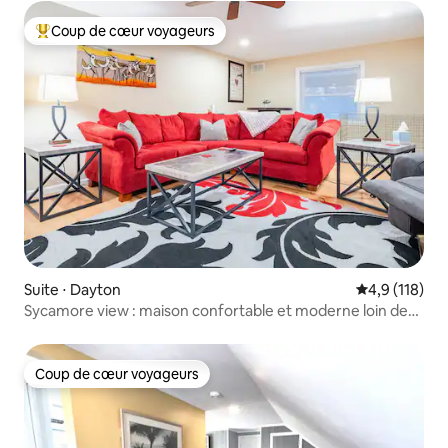
Coup de cœur voyageurs
Coups de cœur voyageurs les plus appréciés
Suite ⋅ Dayton
Évaluation mo
4,9 (118)
Sycamore view : maison confortable et moderne loin de
chez vous.
Coup de cœur voyageurs
Coup de cœur voyageurs