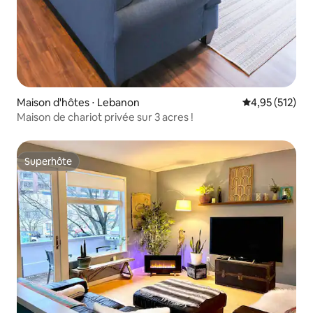
Maison d'hôtes ⋅ Lebanon
Évaluation moy
4,95 (512)
Maison de chariot privée sur 3 acres !
Superhôte
Superhôte