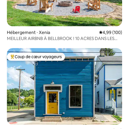
Hébergement ⋅ Xenia
Évaluation moy
4,99 (100)
MEILLEUR AIRBNB À BELLBROOK ! 10 ACRES DANS LES
BOIS !
Coup de cœur voyageurs
Coups de cœur voyageurs les plus appréciés