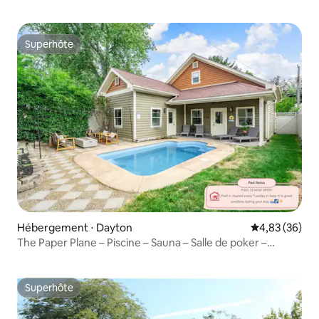
Superhôte
Superhôte
Hébergement ⋅ Dayton
Évaluation mo
4,83 (36)
The Paper Plane – Piscine – Sauna – Salle de poker –
Capacité d'accueil : 8 personnes
Superhôte
Superhôte