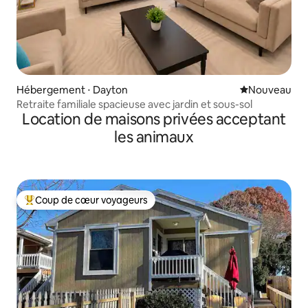
Hébergement ⋅ Dayton
Nouvel hébe
Nouveau
Retraite familiale spacieuse avec jardin et sous-sol
Location de maisons privées acceptant
les animaux
Coup de cœur voyageurs
Coups de cœur voyageurs les plus appréciés