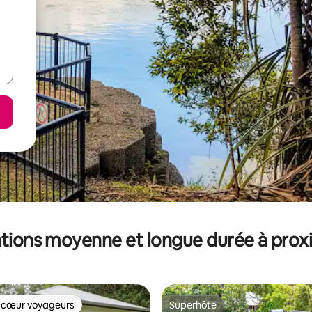
tions moyenne et longue durée à prox
 cœur voyageurs
Superhôte
 cœur voyageurs
Superhôte