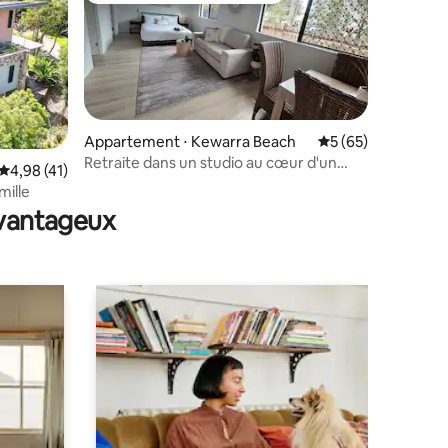
Appartement ⋅ Kewarra Beach
Évaluation moyenne
5 (65)
Retraite dans un studio au cœur d'un
ntaires : 4,92 sur 5
Évaluation moyenne sur la base de 41 commentaires : 4,98 sur 5
4,98 (41)
jardin paradisiaque
mille
avantageux