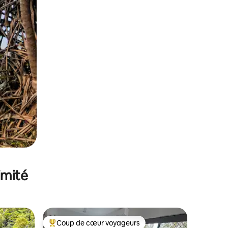
imité
Coup de cœur voyageurs
Coups de cœur voyageurs les plus appréciés