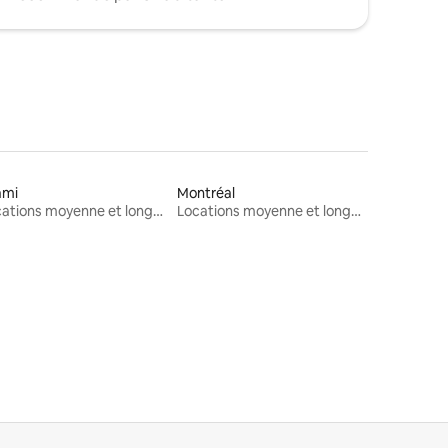
ami
Montréal
Locations moyenne et longue durée
Locations moyenne et longue durée