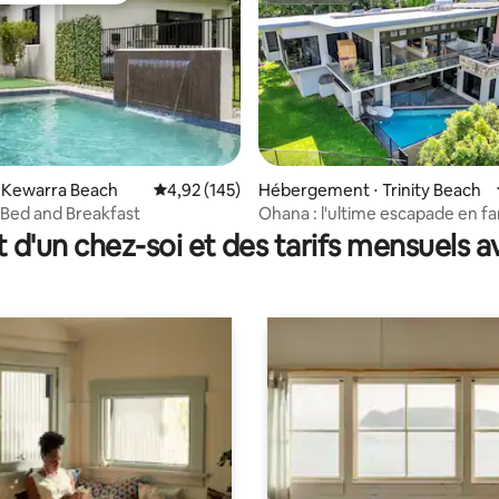
⋅ Kewarra Beach
Évaluation moyenne sur la base de 145 comme
4,92 (145)
Hébergement ⋅ Trinity Beach
e sur la base de 5 commentaires : 5 sur 5
l Bed and Breakfast
Ohana : l'ultime escapade en fa
t d'un chez-soi et des tarifs mensuels 