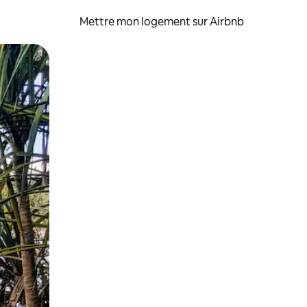
Mettre mon logement sur Airbnb
sant glisser.