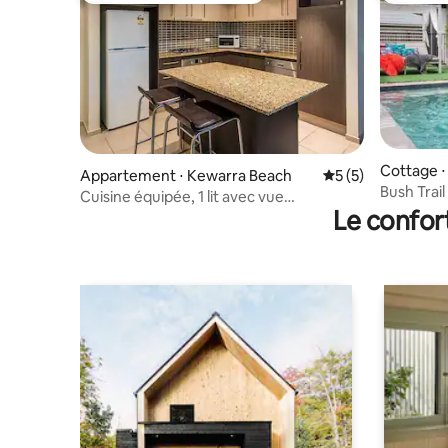
Cottage 
Appartement ⋅ Kewarra Beach
Évaluation moyenn
5 (5)
Bush Trai
Cuisine équipée, 1 lit avec vue
Le confor
imprenable sur la forêt tropicale