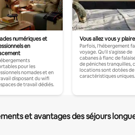
des numériques et
Vous allez vous y plaire
essionnels en
Parfois, l'hébergement fai
voyage. Qu'il s'agisse de
acement
cabanes à flanc de falais
hébergements
de péniches tranquilles, 
rtables pour les
locations sont dotées de
ssionnels nomades et en
caractéristiques uniques
ravail disposant du wifi
espaces de travail dédiés.
ments et avantages des séjours longu