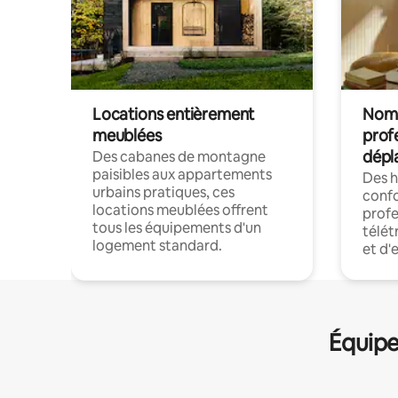
Locations entièrement
Noma
meublées
prof
dépl
Des cabanes de montagne
paisibles aux appartements
Des 
urbains pratiques, ces
confo
locations meublées offrent
profe
tous les équipements d'un
télét
logement standard.
et d'
Équipe