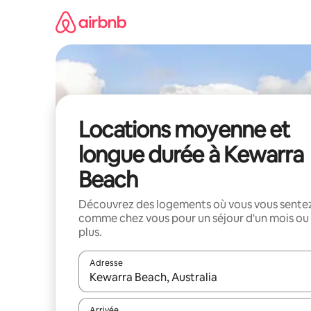
Aller
directement
au
contenu
Locations moyenne et
longue durée à Kewarra
Beach
Découvrez des logements où vous vous sente
comme chez vous pour un séjour d'un mois ou
plus.
Adresse
Lorsque les résultats s'affichent, utilisez les flèc
Arrivée