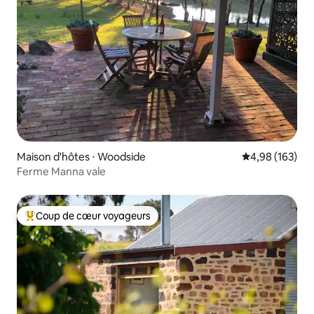
Maison d'hôtes ⋅ Woodside
Évaluation moy
4,98 (163)
Ferme Manna vale
Coup de cœur voyageurs
Coups de cœur voyageurs les plus appréciés