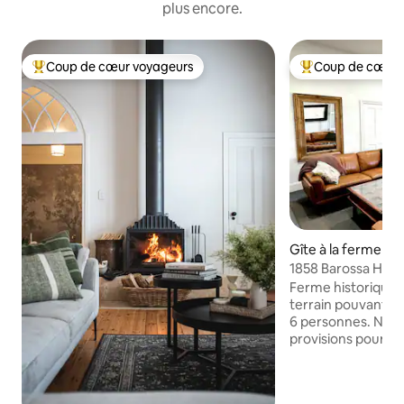
plus encore.
Coup de cœur voyageurs
Coup de cœur 
Coups de cœur voyageurs les plus appréciés
Coups de cœur vo
Gîte à la ferme ⋅ 
1858 Barossa Héb
ferme.
Ferme historique d
terrain pouvant acc
6 personnes. Nous fournissons des
provisions pour le 
que du pain au lev
œufs locaux, des 
vigne, du bacon f