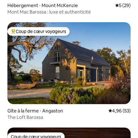
Hébergement ⋅ Mount McKenzie
Évaluation
5 (29)
Mont Mac Barossa : luxe et authenticité
Coup de cœur voyageurs
Coups de cœur voyageurs les plus appréciés
Gîte à la ferme ⋅ Angaston
Évaluation mo
4,96 (53)
The Loft Barossa
Coup de cœur voyageurs