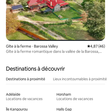
Gîte à la ferme ⋅ Barossa Valley
Évaluation mo
4,87 (46)
Gîte à la ferme romantique dans la vallée de la Barossa,
Australie-Méridionale.
Destinations à découvrir
Destinations à proximité
Lieux incontournables à proximité
Adélaïde
Horsham
Locations de vacances
Locations de vacances
Île Kangourou
Halls Gap