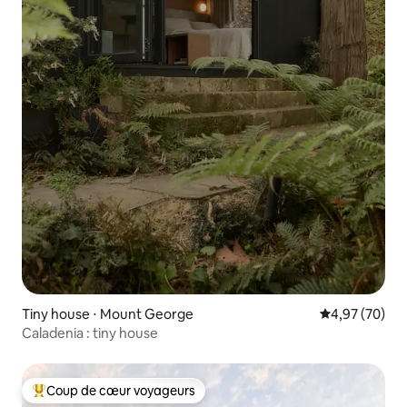
Tiny house ⋅ Mount George
Évaluation mo
4,97 (70)
Caladenia : tiny house
Coup de cœur voyageurs
Coups de cœur voyageurs les plus appréciés