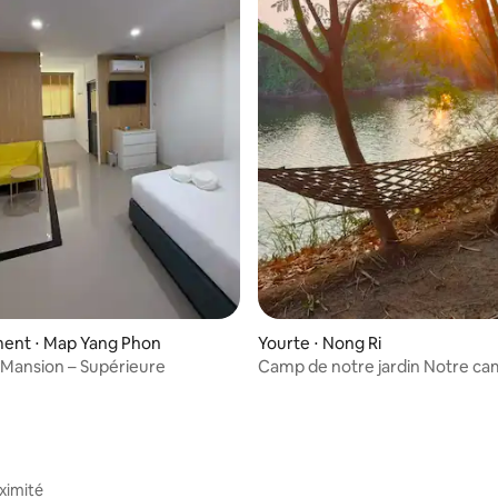
e sur la base de 3 commentaires : 5 sur 5
ent ⋅ Map Yang Phon
Yourte ⋅ Nong Ri
y Mansion – Supérieure
Camp de notre jardin Notre camp de
jardin
ximité