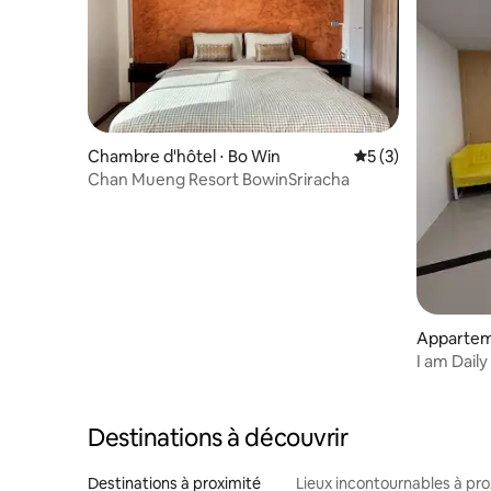
Chambre d'hôtel ⋅ Bo Win
Évaluation moyenn
5 (3)
Chan Mueng Resort BowinSriracha
Appartem
I am Dail
Destinations à découvrir
Destinations à proximité
Lieux incontournables à pro