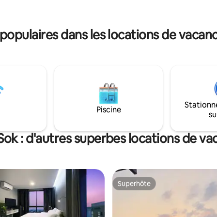
restaurants, kayak, bouée, bat
hé Big C Minimart ; à environ
snorkeling 20 km des iles
s du temple Pattaya True, tout
Samersarn,Karm 25 km de Pat
nt Pattaya, le port de
opulaires dans les locations de vacan
(Walking street)
et les îles voisines ; à 13
 voiture du Tiffany 's Show ; à
 en voiture de la Pho Samphan
han School, une école
onale bien connue de Pattaya ; à
s de l'hôpital de Bangkok
Piscine 公寓提供gratuite, salle
internet sans fil pour tous les
Stationn
, sécurité 24 heures sur 24 avec
Piscine
su
eillance 。
ok : d'autres superbes locations de v
Superhôte
Superhôte