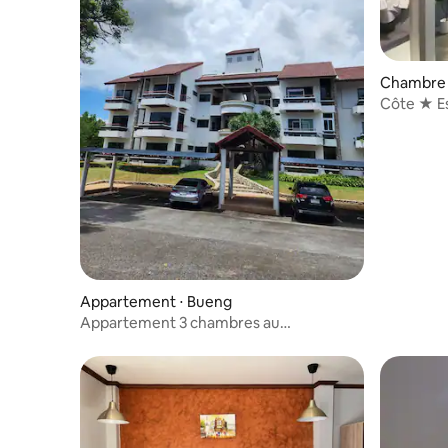
un endroit animé et relaxant.À 10 min de
la célèbre Walking Street (Red Light
District).Il y a 7-11 et la famille en bas, ainsi
que les soins de santé majeurs réguliers.
Chambre p
À moins de 300 mètres, vous pourrez
Côte ★ E
rejoindre la deuxième rue piétonne de
Pattaya, Agogobar. Les divertissements
et les loisirs sont plus pratiques.
Évidemment, cet endroit est aussi plus
ancré ! En tant que guide personnel en
ligne, nous vous fournissons des guides
de transport instantané, tous les conseils
pour manger, boire et profiter, et vous
escortons à Pattaya.
Appartement ⋅ Bueng
Appartement 3 chambres au
Laemchabang Golf Club