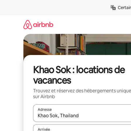
Aller
Certai
directement
au
contenu
Khao Sok : locations de
vacances
Trouvez et réservez des hébergements uniqu
sur Airbnb
Adresse
Lorsque les résultats s'affichent, utilisez les flèc
Arrivée