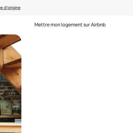
ue d'origine
Mettre mon logement sur Airbnb
sant glisser.