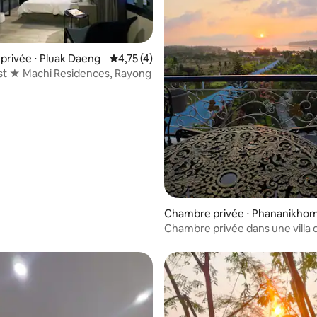
rivée ⋅ Pluak Daeng
Évaluation moyenne sur la base de 4 comme
4,75 (4)
st ★ Machi Residences, Rayong
Chambre privée ⋅ Phananikho
Chambre privée dans une villa 
4 chambres avec vue sur le lac 
(2e étage)