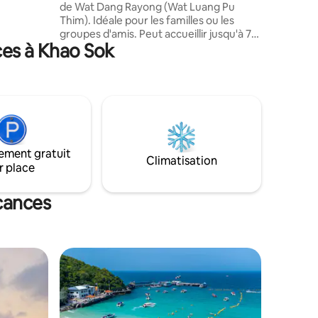
de Wat Dang Rayong (Wat Luang Pu
eau,
Thim). Idéale pour les familles ou les
groupes d'amis. Peut accueillir jusqu'à 7
aya
ces à Khao Sok
personnes. Installations : • 2 chambres • 4
lits • 2 salles de bain • 1 cuisine 1 salon •
Canapés • Table à manger •
Climatisation ; • TV ; • Réfrigérateur. •
Micro-ondes • Stationnement sur place •
Table d'extérieur
ement gratuit
Climatisation
r place
acances