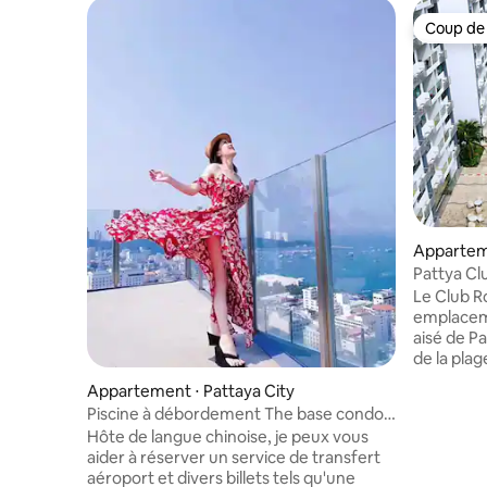
Coup de
Coup de
Appartem
Pattaya C
Pattya Cl
chambre 
Le Club R
emplaceme
aisé de P
de la plag
que cinq 
Appartement ⋅ Pattaya City
plage.La r
Piscine à débordement The base condo
Nage Beac
au centre-ville de Pattaya en Thaïlande
Hôte de langue chinoise, je peux vous
étoiles à 
aider à réserver un service de transfert
Beach, à 
aéroport et divers billets tels qu'une
centre co