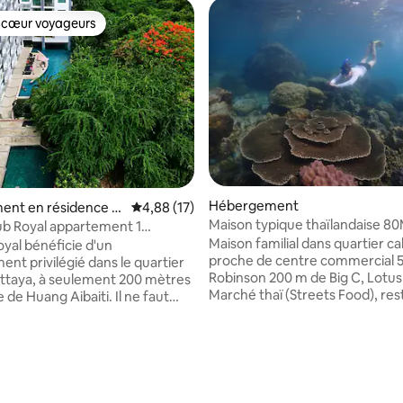
 cœur voyageurs
 cœur voyageurs
Hébergement
ent en résidence ⋅
Évaluation moyenne sur la base de 17 comme
4,88 (17)
ity
Maison typique thaïlandaise 8
ub Royal appartement 1
à coucher
Maison familial dans quartier c
oyal bénéficie d'un
proche de centre commercial 
nt privilégié dans le quartier
Robinson 200 m de Big C, Lotus 
attaya, à seulement 200 mètres
Marché thaï (Streets Food), rest
e de Huang Aibaiti. Il ne faut
km de Banchang marché de nuit
minutes pour marcher jusqu'à la
bar restaurants divers 7 km de 
égion se trouve à l'ouest de
Namrin, Payoon, Phala 19 km d'
h, un groupe d'hôtels cinq
le plus grande de thaïlande 20 
North Lianar, au sud de Pattaya
plage (Nang Ram, Nang Rong),
seulement 10 minutes du
aux poissons ,plage avec anima
mmercial Terminal 21 et du