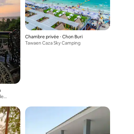
ntaires : 4,75 sur 5
Chambre privée ⋅ Chon Buri
Tawaen Caza Sky Camping
m
de
– B