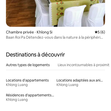
Chambre privée ⋅ Khlong Si
Évaluatio
5 (6)
Baan Roi Pa Détendez-vous dans la nature à la périphérie
de Bangkok
Destinations à découvrir
Autres types de logements
Lieux incontournables à proximit
Locations d'appartements
Locations adaptées aux animaux
Khlong Luang
Khlong Luang
Résidences d'appartements en location
Khlong Luang