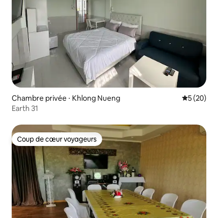
Chambre privée ⋅ Khlong Nueng
Évaluation
5 (20)
Earth 31
Coup de cœur voyageurs
Coup de cœur voyageurs