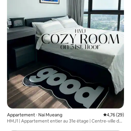
Appartement ⋅ Nai Mueang
Évaluation mo
4,76 (29)
HMJ1 | Appartement entier au 31e étage | Centre-ville de
KKC