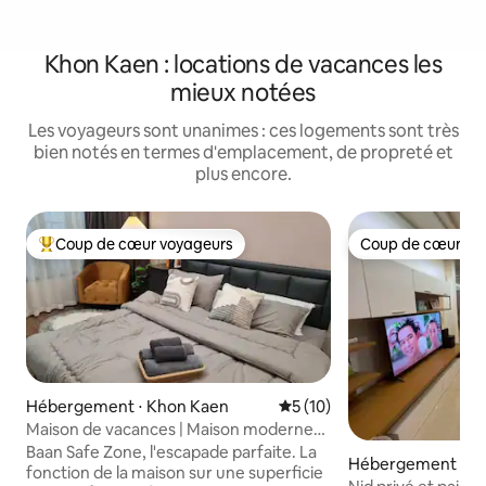
Khon Kaen : locations de vacances les
mieux notées
Les voyageurs sont unanimes : ces logements sont très
bien notés en termes d'emplacement, de propreté et
plus encore.
Coup de cœur voyageurs
Coup de cœur vo
Coups de cœur voyageurs les plus appréciés
Coup de cœur vo
Hébergement ⋅ Khon Kaen
Évaluation moyenne sur la b
5 (10)
Maison de vacances | Maison moderne
et confortable
Baan Safe Zone, l'escapade parfaite. La
Hébergement ⋅ Ba
fonction de la maison sur une superficie
rict