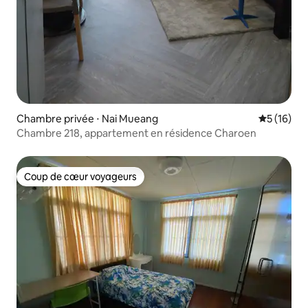
Chambre privée ⋅ Nai Mueang
Évaluation
5 (16)
Chambre 218, appartement en résidence Charoen
Coup de cœur voyageurs
Coup de cœur voyageurs