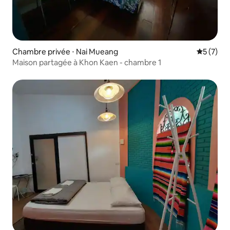
Chambre privée ⋅ Nai Mueang
Évaluatio
5 (7)
Maison partagée à Khon Kaen - chambre 1