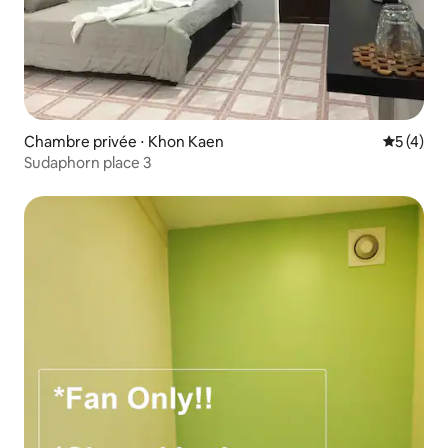
Chambre privée ⋅ Khon Kaen
Évaluatio
5 (4)
Sudaphorn place 3