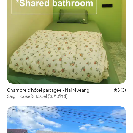
Chambre d'hôtel partagée ⋅ Nai Mueang
Évaluatio
5 (3)
Saigi House&Hostel (ไซกิเฮ้าส์)