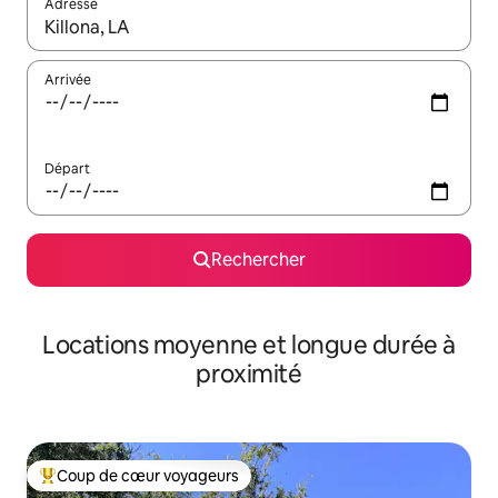
Adresse
Lorsque les résultats s'affichent, utilisez les flèches vers le hau
Arrivée
Départ
Rechercher
Locations moyenne et longue durée à
proximité
Coup de cœur voyageurs
Coups de cœur voyageurs les plus appréciés