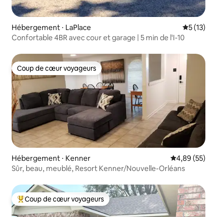
Hébergement ⋅ LaPlace
Évaluation
5 (13)
Confortable 4BR avec cour et garage | 5 min de l'I-10
Coup de cœur voyageurs
Coup de cœur voyageurs
Hébergement ⋅ Kenner
Évaluation mo
4,89 (55)
Sûr, beau, meublé, Resort Kenner/Nouvelle-Orléans
Coup de cœur voyageurs
Coups de cœur voyageurs les plus appréciés