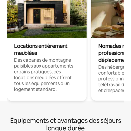
Locations entièrement
Nomades num
meublées
professionnel
déplacement
Des cabanes de montagne
paisibles aux appartements
Des hébergem
urbains pratiques, ces
confortables p
locations meublées offrent
professionnels
tous les équipements d'un
télétravail dis
logement standard.
et d'espaces de
Équipements et avantages des séjours
longue durée