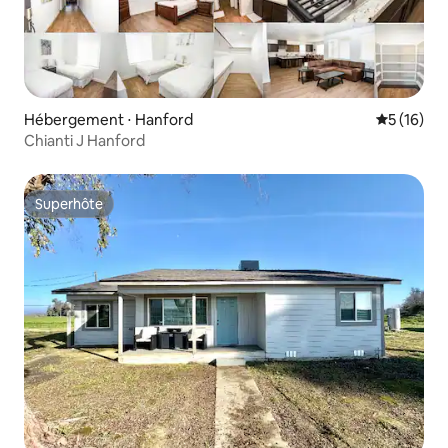
Hébergement ⋅ Hanford
Évaluation
5 (16)
Chianti J Hanford
Superhôte
Superhôte