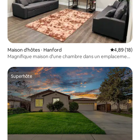
Maison d'hôtes ⋅ Hanford
Évaluation mo
4,89 (18)
Magnifique maison d'une chambre dans un emplacement
privilégié !
Superhôte
Superhôte