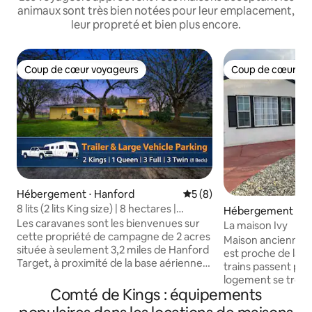
animaux sont très bien notées pour leur emplacement,
leur propreté et bien plus encore.
Coup de cœur voyageurs
Coup de cœur vo
Coup de cœur voyageurs
Coup de cœur vo
Hébergement ⋅ Hanford
Évaluation moyenne sur la 
5 (8)
8 lits (2 lits King size) | 8 hectares |
Hébergement ⋅ H
Parking pour gros véhicules
Les caravanes sont les bienvenues sur
La maison Ivy
cette propriété de campagne de 2 acres
Maison ancienne 
située à seulement 3,2 miles de Hanford
est proche de la gare ferroviaire (les
Target, à proximité de la base aérienne
trains passent par
navale de Lemoore et de
logement se trouv
l'autoroute 198. Aucune restriction
Comté de Kings : équipements
restaurants, d'épic
municipale – beaucoup d'espace pour
du centre-ville et d