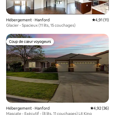
Hébergement ⋅ Hanford
Évaluation m
4,91 (11)
Glacier - Spacieux (11 lits, 15 couchages)
Coup de cœur voyageurs
Coup de cœur voyageurs
Hébergement ⋅ Hanford
Évaluation mo
4,92 (36)
Mascate - Exécutif - (8 lits, 11 couchages) Lit King