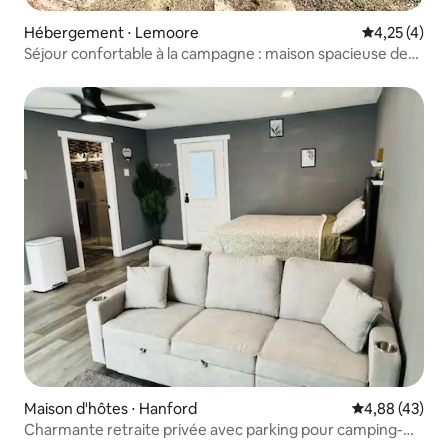
Hébergement ⋅ Lemoore
Évaluation m
4,25 (4)
Séjour confortable à la campagne : maison spacieuse de
3 chambres
Maison d'hôtes ⋅ Hanford
Évaluation mo
4,88 (43)
Charmante retraite privée avec parking pour camping-