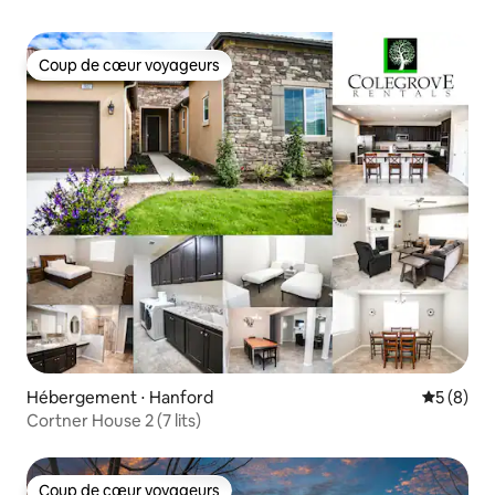
Coup de cœur voyageurs
Coup de cœur voyageurs
Hébergement ⋅ Hanford
Évaluatio
5 (8)
Cortner House 2 (7 lits)
Coup de cœur voyageurs