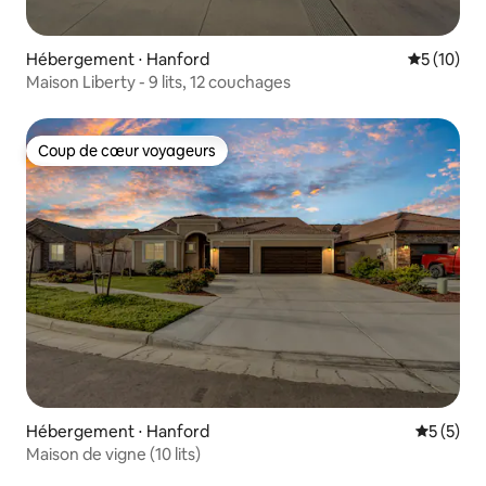
Hébergement ⋅ Hanford
Évaluation
5 (10)
Maison Liberty - 9 lits, 12 couchages
Coup de cœur voyageurs
Coup de cœur voyageurs
Hébergement ⋅ Hanford
Évaluatio
5 (5)
Maison de vigne (10 lits)