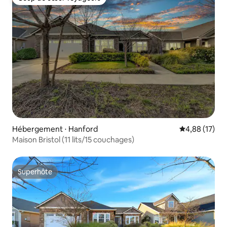
Coup de cœur voyageurs
Hébergement ⋅ Hanford
Évaluation mo
4,88 (17)
Maison Bristol (11 lits/15 couchages)
Superhôte
Superhôte