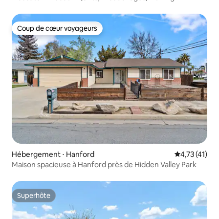
Coup de cœur voyageurs
Coup de cœur voyageurs
Hébergement ⋅ Hanford
Évaluation mo
4,73 (41)
Maison spacieuse à Hanford près de Hidden Valley Park
Superhôte
Superhôte