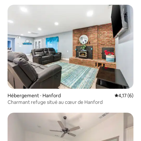
car !
Hébergement ⋅ Hanford
Évaluation m
4,17 (6)
Charmant refuge situé au cœur de Hanford