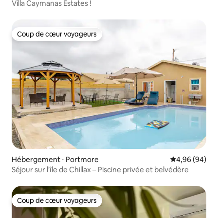
Villa Caymanas Estates !
Coup de cœur voyageurs
Coup de cœur voyageurs
Hébergement ⋅ Portmore
Évaluation mo
4,96 (94)
Séjour sur l'île de Chillax – Piscine privée et belvédère
Coup de cœur voyageurs
Coup de cœur voyageurs