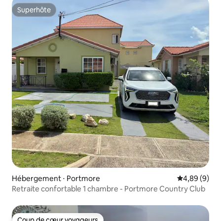
Superhôte
Superhôte
Hébergement ⋅ Portmore
Évaluation m
4,89 (9)
Retraite confortable 1 chambre - Portmore Country Club
Coup de cœur voyageurs