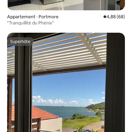
Appartement ⋅ Portmore
Évaluation mo
4,88 (68)
"Tranquillité du Phénix"
Superhôte
Superhôte