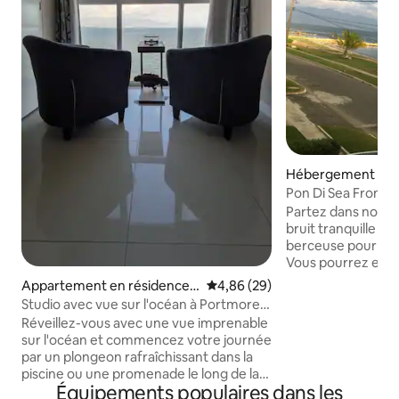
Hébergement ⋅ P
Pon Di Sea Front 
Partez dans notre v
bruit tranquille d
berceuse pour une
Vous pourrez ensui
une vue pittoresq
Appartement en résidence ⋅
Évaluation moyenne sur la base
4,86 (29)
soleil sur l'océan
Portmore
Studio avec vue sur l'océan à Portmore,
plein d'équipemen
Jamaïque
Réveillez-vous avec une vue imprenable
permettre de prof
sur l'océan et commencez votre journée
*piscine, *terrain d
par un plongeon rafraîchissant dans la
jeux pour enfants 
piscine ou une promenade le long de la
trampoline privé *
Équipements populaires dans les
plage dans ce joyau caché de Portmore,
Complet * chambre