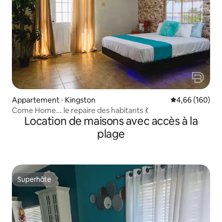
Appartement ⋅ Kingston
Évaluation moy
4,66 (160)
Come Home... le repaire des habitants 💃
Location de maisons avec accès à la
plage
Superhôte
Superhôte