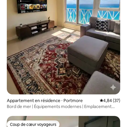
Appartement en résidence ⋅ Portmore
Évaluation mo
4,84 (37)
Bord de mer | Équipements modernes | Emplacement
central
Coup de cœur voyageurs
Coup de cœur voyageurs