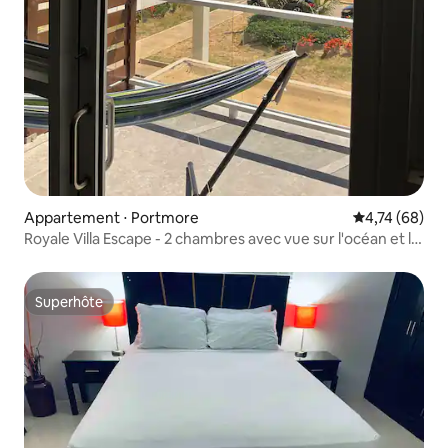
Appartement ⋅ Portmore
Évaluation mo
4,74 (68)
Royale Villa Escape - 2 chambres avec vue sur l'océan et la
montagne
Superhôte
Superhôte