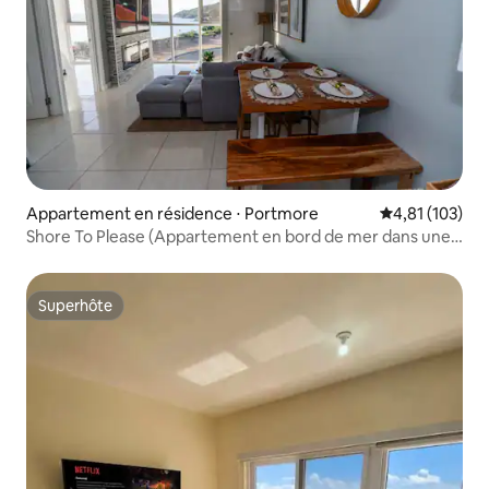
Appartement en résidence ⋅ Portmore
Évaluation moy
4,81 (103)
Shore To Please (Appartement en bord de mer dans une
résidence sécurisée)
Superhôte
Superhôte