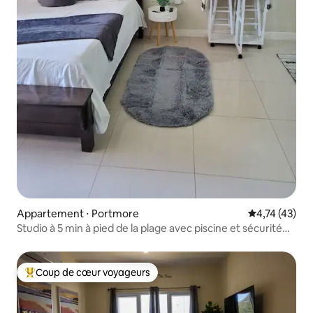
Appartement ⋅ Portmore
Évaluation mo
4,74 (43)
Studio à 5 min à pied de la plage avec piscine et sécurité
24h/24
Coup de cœur voyageurs
Coups de cœur voyageurs les plus appréciés