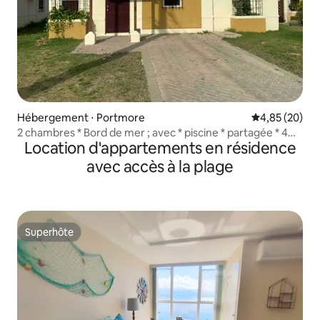
Hébergement ⋅ Portmore
Évaluation mo
4,85 (20)
2 chambres * Bord de mer ; avec * piscine * partagée * 4
Location d'appartements en résidence
personnes
avec accès à la plage
Superhôte
Superhôte