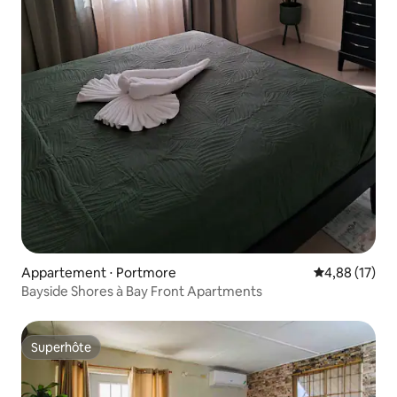
Appartement ⋅ Portmore
Évaluation mo
4,88 (17)
Bayside Shores à Bay Front Apartments
Superhôte
Superhôte