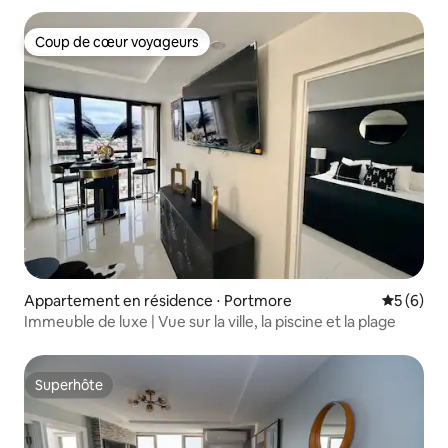
Coup de cœur voyageurs
Coup de cœur voyageurs
Appartement en résidence ⋅ Portmore
Évaluatio
5 (6)
Immeuble de luxe | Vue sur la ville, la piscine et la plage
Superhôte
Superhôte