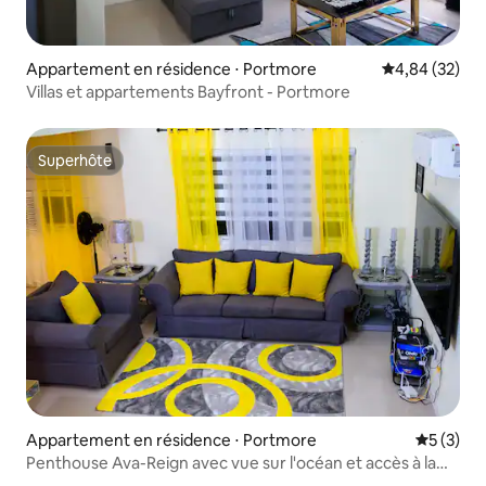
Appartement en résidence ⋅ Portmore
Évaluation mo
4,84 (32)
Villas et appartements Bayfront - Portmore
Superhôte
Superhôte
Appartement en résidence ⋅ Portmore
Évaluatio
5 (3)
Penthouse Ava-Reign avec vue sur l'océan et accès à la
piscine