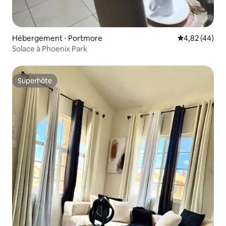
Hébergement ⋅ Portmore
Évaluation mo
4,82 (44)
Solace à Phoenix Park
Superhôte
Superhôte