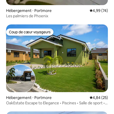
Hébergement ⋅ Portmore
Évaluation mo
4,99 (74)
Les palmiers de Phoenix
Coup de cœur voyageurs
Coup de cœur voyageurs
Hébergement ⋅ Portmore
Évaluation mo
4,84 (25)
OakEstate Escape to Elegance • Piscines • Salle de sport •
Sécurité 24h/24 et 7j/7