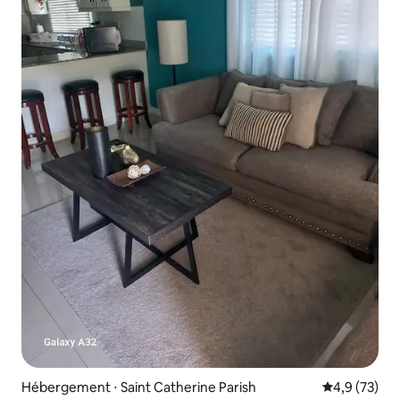
Hébergement ⋅ Saint Catherine Parish
Évaluation m
4,9 (73)