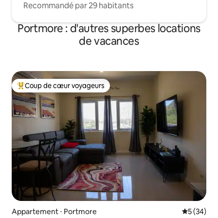
Recommandé par 29 habitants
Portmore : d'autres superbes locations
de vacances
Coup de cœur voyageurs
Coups de cœur voyageurs les plus appréciés
Appartement ⋅ Portmore
Évaluation
5 (34)