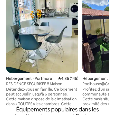
Hébergement ⋅ Portmore
Évaluation moyenne sur la base 
4,86 (145)
Hébergement ⋅ P
RÉSIDENCE SÉCURISÉE !! Maison
Poolhouse@Country
2 CH/1 SALLE DE BAIN
| Fermé
Détendez-vous en famille. Ce logement
Profitez d'un séjo
Portmore/Jamaïque !
peut accueillir jusqu'à 6 personnes.
communauté sécur
Cette maison dispose de la climatisation
Cette oasis située
dans « TOUTES » les chambres. Cette
proximité des zon
Équipements populaires dans les
maison comprend également un lave-
et de shopping de
linge et un sèche-linge, une connexion
seulement 3 minut