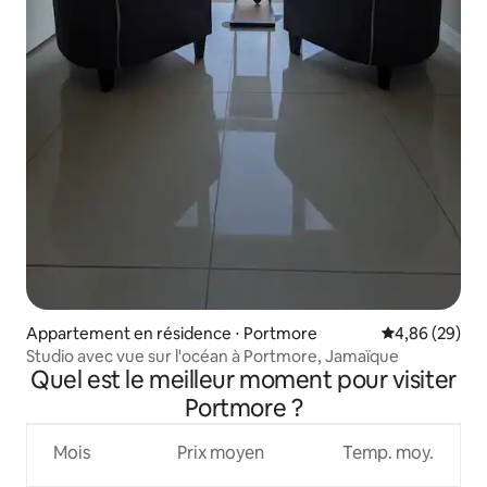
Appartement en résidence ⋅ Portmore
Évaluation mo
4,86 (29)
Studio avec vue sur l'océan à Portmore, Jamaïque
Quel est le meilleur moment pour visiter
Portmore ?
Mois
Prix moyen
Temp. moy.