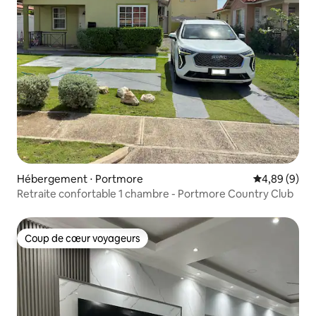
Hébergement ⋅ Portmore
Évaluation m
4,89 (9)
Retraite confortable 1 chambre - Portmore Country Club
Coup de cœur voyageurs
Coup de cœur voyageurs