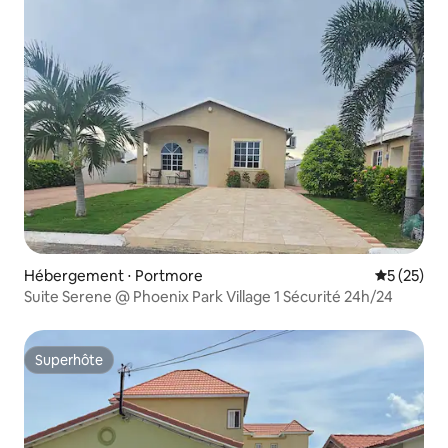
Hébergement ⋅ Portmore
Évaluation
5 (25)
Suite Serene @ Phoenix Park Village 1 Sécurité 24h/24
Superhôte
Superhôte