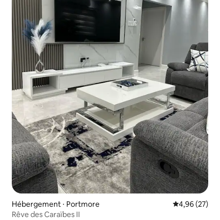
Hébergement ⋅ Portmore
Évaluation mo
4,96 (27)
Rêve des Caraïbes II