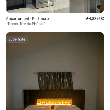
Appartement ⋅ Portmore
Évaluation mo
4,88 (68)
"Tranquillité du Phénix"
Superhôte
Superhôte