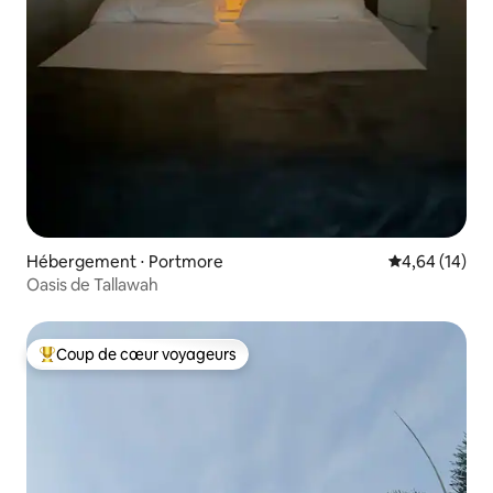
Hébergement ⋅ Portmore
Évaluation mo
4,64 (14)
Oasis de Tallawah
Coup de cœur voyageurs
Coups de cœur voyageurs les plus appréciés