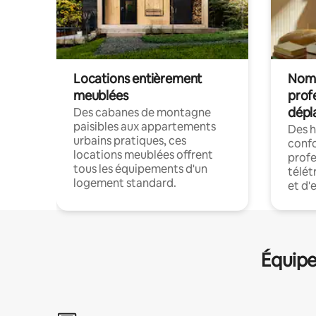
Locations entièrement
Noma
meublées
prof
dépl
Des cabanes de montagne
paisibles aux appartements
Des 
urbains pratiques, ces
confo
locations meublées offrent
profe
tous les équipements d'un
télét
logement standard.
et d'
Équipe