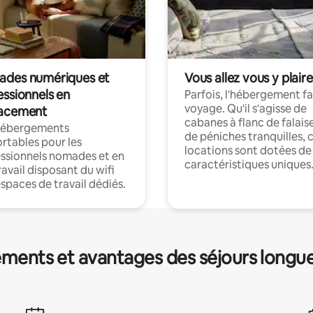
des numériques et
Vous allez vous y plaire
essionnels en
Parfois, l'hébergement fai
voyage. Qu'il s'agisse de
acement
cabanes à flanc de falais
hébergements
de péniches tranquilles, 
rtables pour les
locations sont dotées de
ssionnels nomades et en
caractéristiques uniques
ravail disposant du wifi
espaces de travail dédiés.
ments et avantages des séjours longu