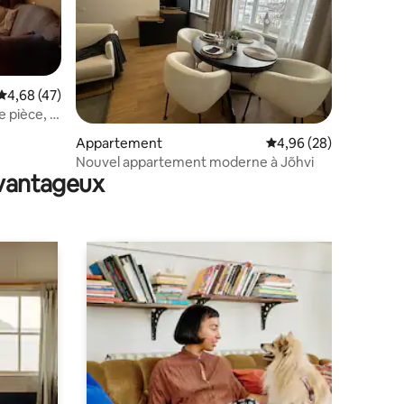
Évaluation moyenne sur la base de 47 commentaires : 4,68 sur 5
4,68 (47)
 pièce, la
entaires : 4,9 sur 5
Appartement
Évaluation moyenne su
4,96 (28)
Nouvel appartement moderne à Jõhvi
avantageux