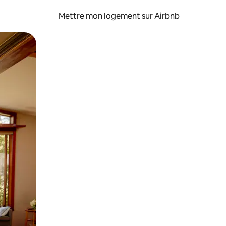
Mettre mon logement sur Airbnb
sant glisser.