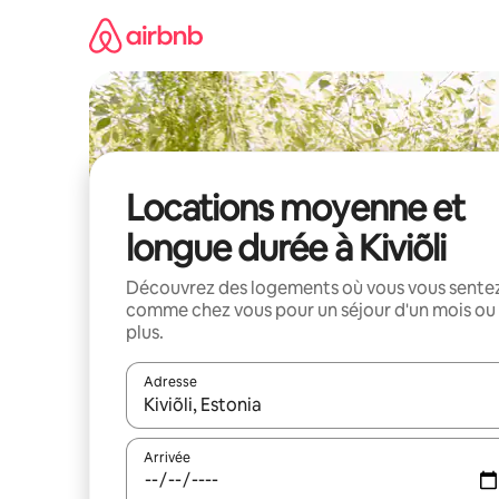
Aller
directement
au
contenu
Locations moyenne et
longue durée à Kiviõli
Découvrez des logements où vous vous sente
comme chez vous pour un séjour d'un mois ou
plus.
Adresse
Lorsque les résultats s'affichent, utilisez les flèc
Arrivée