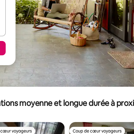
tions moyenne et longue durée à prox
 cœur voyageurs
Coup de cœur voyageurs
 cœur voyageurs
Coup de cœur voyageurs