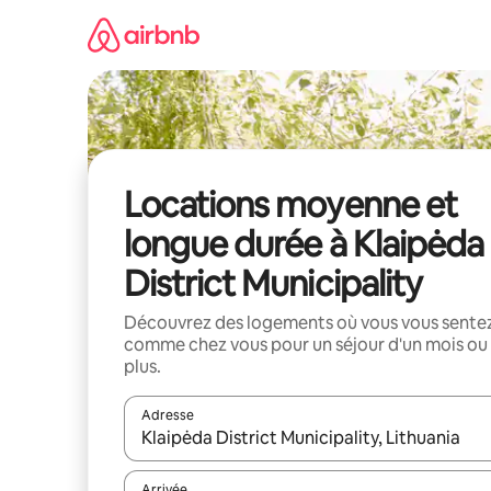
Aller
directement
au
contenu
Locations moyenne et
longue durée à Klaipėda
District Municipality
Découvrez des logements où vous vous sente
comme chez vous pour un séjour d'un mois ou
plus.
Adresse
Lorsque les résultats s'affichent, utilisez les flèc
Arrivée