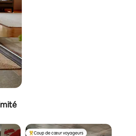
imité
Coup de cœur voyageurs
Coups de cœur voyageurs les plus appréciés