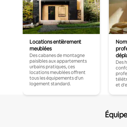
Locations entièrement
Noma
meublées
prof
dépl
Des cabanes de montagne
paisibles aux appartements
Des 
urbains pratiques, ces
confo
locations meublées offrent
profe
tous les équipements d'un
télét
logement standard.
et d'
Équipe