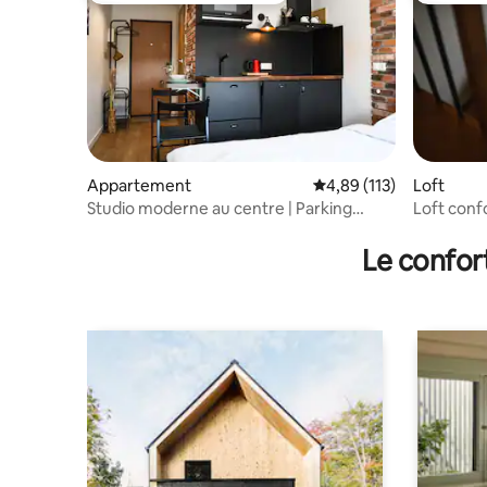
Appartement
Évaluation moyenne sur
4,89 (113)
Loft
Studio moderne au centre | Parking
Loft conf
gratuit IV
AUTONOME 
Le confor