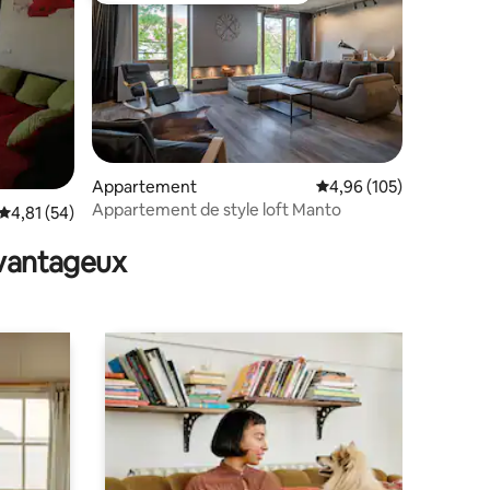
entaires : 4,9 sur 5
Appartement
Évaluation moyenne sur
4,96 (105)
Appartement de style loft Manto
Évaluation moyenne sur la base de 54 commentaires : 4,81 sur 5
4,81 (54)
avantageux