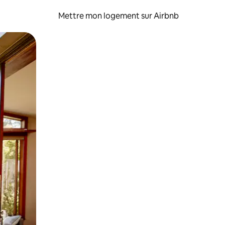
Mettre mon logement sur Airbnb
sant glisser.