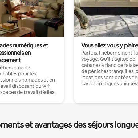
des numériques et
Vous allez vous y plaire
essionnels en
Parfois, l'hébergement fai
voyage. Qu'il s'agisse de
acement
cabanes à flanc de falais
hébergements
de péniches tranquilles, 
rtables pour les
locations sont dotées de
ssionnels nomades et en
caractéristiques uniques
ravail disposant du wifi
espaces de travail dédiés.
ments et avantages des séjours longu