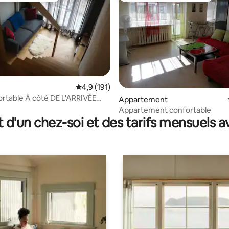
 la base de 113 commentaires : 4,89 sur 5
Évaluation moyenne sur la base de 191 comm
4,9 (191)
ortable À côté DE L'ARRIVÉE
Appartement
DE LA vieille ville
Appartement confortable
t d'un chez-soi et des tarifs mensuels 