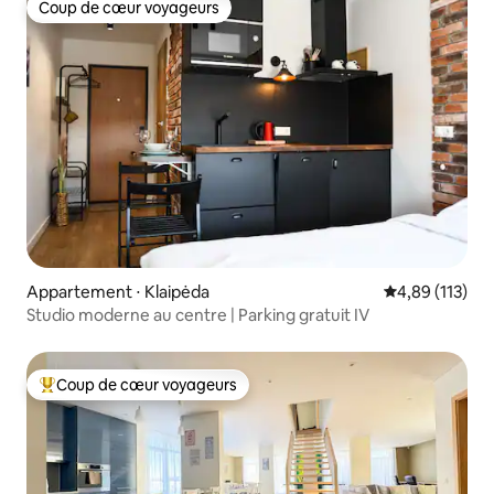
Coup de cœur voyageurs
Coup de cœur voyageurs
Appartement ⋅ Klaipėda
Évaluation moy
4,89 (113)
Studio moderne au centre | Parking gratuit IV
Coup de cœur voyageurs
Coups de cœur voyageurs les plus appréciés