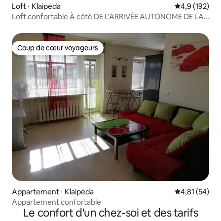
Loft ⋅ Klaipėda
Évaluation mo
4,9 (192)
Loft confortable À côté DE L'ARRIVÉE AUTONOME DE LA
vieille ville
Coup de cœur voyageurs
Coup de cœur voyageurs
Appartement ⋅ Klaipėda
Évaluation mo
4,81 (54)
Appartement confortable
Le confort d'un chez-soi et des tarifs