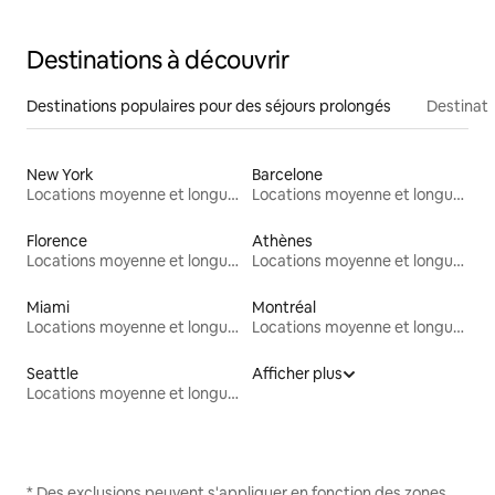
Destinations à découvrir
Destinations populaires pour des séjours prolongés
Destinati
New York
Barcelone
Locations moyenne et longue durée
Locations moyenne et longue durée
Florence
Athènes
Locations moyenne et longue durée
Locations moyenne et longue durée
Miami
Montréal
Locations moyenne et longue durée
Locations moyenne et longue durée
Seattle
Afficher plus
Locations moyenne et longue durée
* Des exclusions peuvent s'appliquer en fonction des zones