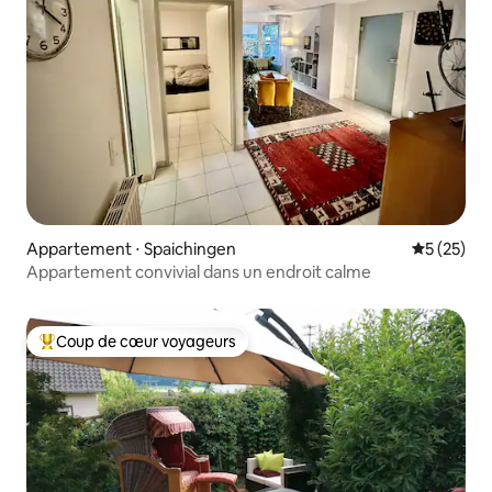
Appartement ⋅ Spaichingen
Évaluation
5 (25)
Appartement convivial dans un endroit calme
Coup de cœur voyageurs
Coups de cœur voyageurs les plus appréciés