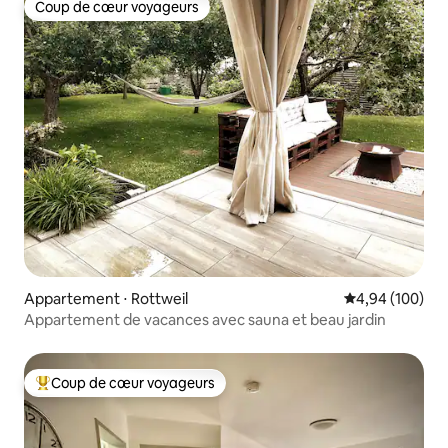
Coup de cœur voyageurs
Coup de cœur voyageurs
Appartement ⋅ Rottweil
Évaluation moy
4,94 (100)
Appartement de vacances avec sauna et beau jardin
Coup de cœur voyageurs
Coups de cœur voyageurs les plus appréciés