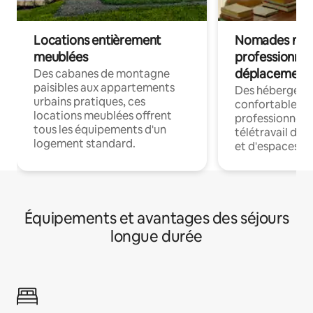
Locations entièrement
Nomades num
meublées
professionnel
déplacement
Des cabanes de montagne
paisibles aux appartements
Des hébergem
urbains pratiques, ces
confortables p
locations meublées offrent
professionnels
tous les équipements d'un
télétravail dis
logement standard.
et d'espaces de
Équipements et avantages des séjours
longue durée