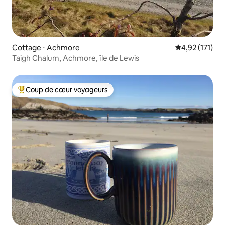
Cottage ⋅ Achmore
Évaluation moy
4,92 (171)
Taigh Chalum, Achmore, île de Lewis
Coup de cœur voyageurs
Coups de cœur voyageurs les plus appréciés