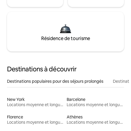
Résidence de tourisme
Destinations à découvrir
Destinations populaires pour des séjours prolongés
Destinati
New York
Barcelone
Locations moyenne et longue durée
Locations moyenne et longue durée
Florence
Athènes
Locations moyenne et longue durée
Locations moyenne et longue durée