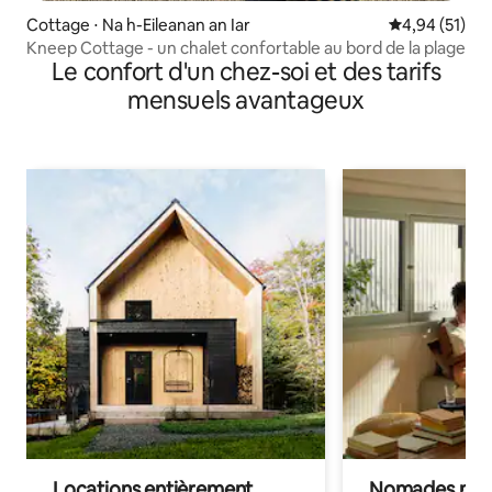
Cottage ⋅ Na h-Eileanan an Iar
Évaluation mo
4,94 (51)
Kneep Cottage - un chalet confortable au bord de la plage
Le confort d'un chez-soi et des tarifs
mensuels avantageux
Locations entièrement
Nomades num