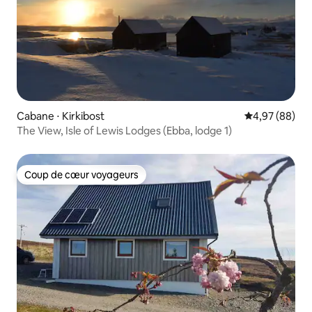
Cabane ⋅ Kirkibost
Évaluation mo
4,97 (88)
The View, Isle of Lewis Lodges (Ebba, lodge 1)
Coup de cœur voyageurs
Coup de cœur voyageurs