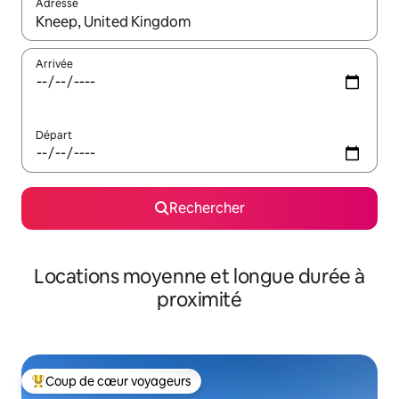
Adresse
Lorsque les résultats s'affichent, utilisez les flèches vers le hau
Arrivée
Départ
Rechercher
Locations moyenne et longue durée à
proximité
Coup de cœur voyageurs
Coups de cœur voyageurs les plus appréciés