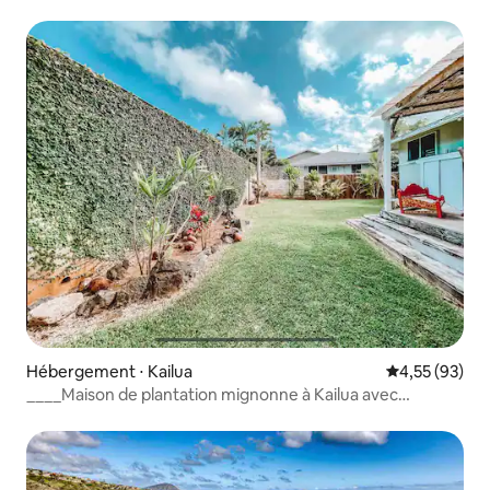
montagne !
Hébergement ⋅ Kailua
Évaluation mo
4,55 (93)
____Maison de plantation mignonne à Kailua avec
climatisation !!_____