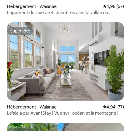
Hébergement ⋅ Waianae
Évaluation mo
4,98 (57)
Logement de luxe de 4 chambres dans la vallée de
Makaha
Superhôte
Superhôte
Hébergement ⋅ Waianae
Évaluation mo
4,94 (77)
Le'ale'a par AvantStay | Vue sur l'océan et la montagne !