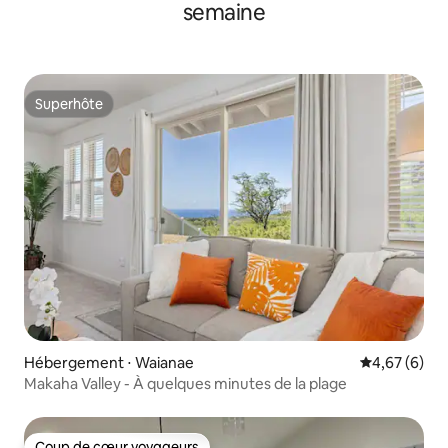
semaine
Superhôte
Superhôte
Hébergement ⋅ Waianae
Évaluation m
4,67 (6)
Makaha Valley - À quelques minutes de la plage
Coup de cœur voyageurs