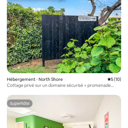
Hébergement ⋅ North Shore
Évaluation
5 (10)
Cottage privé sur un domaine sécurisé + promenade
jusqu'à la plage
Superhôte
Superhôte