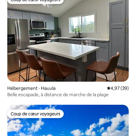
Coup de cœur voyageurs
Hébergement ⋅ Hauula
Évaluation mo
4,97 (39)
Belle escapade, à distance de marche de la plage
Coup de cœur voyageurs
Coup de cœur voyageurs