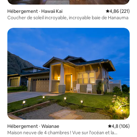
Hébergement ⋅ Hawaii Kai
Évaluation moy
4,86 (221)
Coucher de soleil incroyable, incroyable baie de Hanauma
Hébergement ⋅ Waianae
Évaluation mo
4,8 (106)
Maison neuve de 4 chambres ! Vue sur l'océan et la