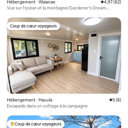
Hébergement ⋅ Waianae
Évaluation mo
4,97 (62)
Vue sur l'océan et la montagne/Gardener's Dream
Gateway
Coup de cœur voyageurs
Coup de cœur voyageurs
Hébergement ⋅ Hauula
Évaluatio
5 (8)
Escapade dans un cottage à la campagne
Coup de cœur voyageurs
Coups de cœur voyageurs les plus appréciés