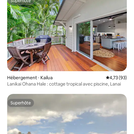
Superhôte
Superhôte
Hébergement ⋅ Kailua
Évaluation mo
4,73 (93)
Lanikai Ohana Hale : cottage tropical avec piscine, Lanai
Superhôte
Superhôte