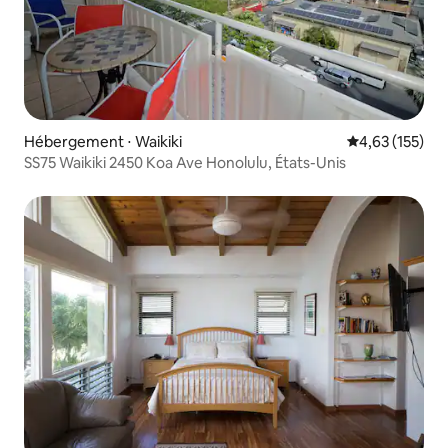
Hébergement ⋅ Waikiki
Évaluation moy
4,63 (155)
SS75 Waikiki 2450 Koa Ave Honolulu, États-Unis