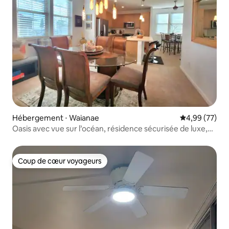
Hébergement ⋅ Waianae
Évaluation mo
4,99 (77)
Oasis avec vue sur l’océan, résidence sécurisée de luxe,
piscine, spa, salle de sport
Coup de cœur voyageurs
Coup de cœur voyageurs