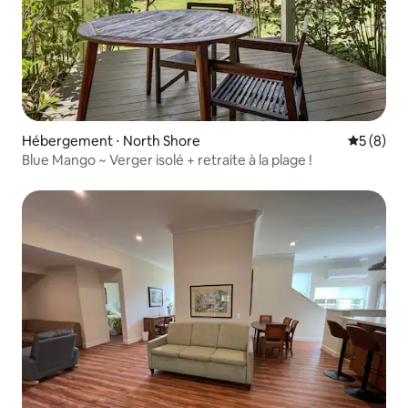
Hébergement ⋅ North Shore
Évaluatio
5 (8)
Blue Mango ~ Verger isolé + retraite à la plage !