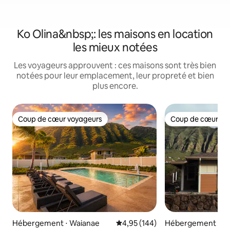
Ko Olina&nbsp;: les maisons en location
les mieux notées
Les voyageurs approuvent : ces maisons sont très bien
notées pour leur emplacement, leur propreté et bien
plus encore.
Coup de cœur voyageurs
Coup de cœur vo
Coup de cœur voyageurs
Coup de cœur vo
Hébergement ⋅ Waianae
Évaluation moyenne sur la base 
4,95 (144)
Hébergement ⋅ W