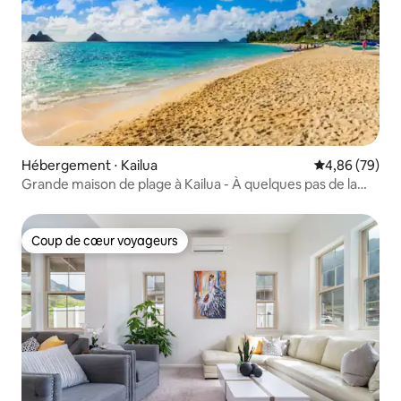
Hébergement ⋅ Kailua
Évaluation mo
4,86 (79)
Grande maison de plage à Kailua - À quelques pas de la
plage !
Coup de cœur voyageurs
Coup de cœur voyageurs