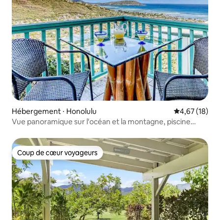
Hébergement ⋅ Honolulu
Évaluation mo
4,67 (18)
Vue panoramique sur l'océan et la montagne, piscine
privée !
Coup de cœur voyageurs
Coup de cœur voyageurs