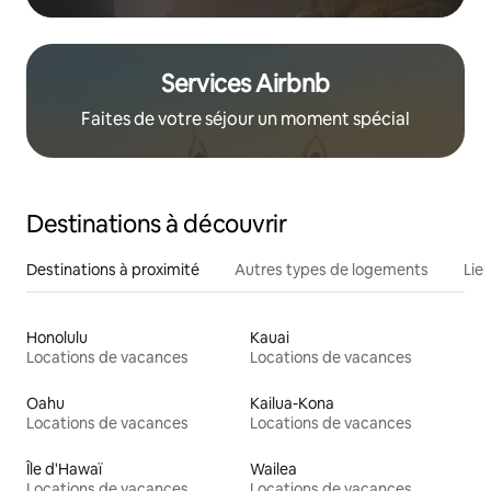
Services Airbnb
Faites de votre séjour un moment spécial
Destinations à découvrir
Destinations à proximité
Autres types de logements
Lie
Honolulu
Kauai
Locations de vacances
Locations de vacances
Oahu
Kailua-Kona
Locations de vacances
Locations de vacances
Île d'Hawaï
Wailea
Locations de vacances
Locations de vacances