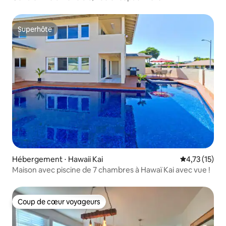
Superhôte
Superhôte
Hébergement ⋅ Hawaii Kai
Évaluation mo
4,73 (15)
Maison avec piscine de 7 chambres à Hawaï Kai avec vue !
Coup de cœur voyageurs
Coup de cœur voyageurs