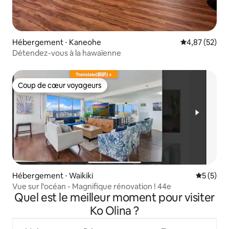
Hébergement ⋅ Kaneohe
Évaluation mo
4,87 (52)
Détendez-vous à la hawaïenne
Coup de cœur voyageurs
Coup de cœur voyageurs
Hébergement ⋅ Waikiki
Évaluatio
5 (5)
Vue sur l'océan - Magnifique rénovation ! 44e
Quel est le meilleur moment pour visiter
Ko Olina ?