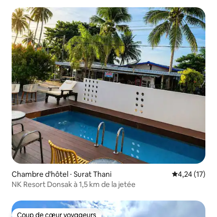
Chambre d'hôtel ⋅ Surat Thani
Évaluation mo
4,24 (17)
NK Resort Donsak à 1,5 km de la jetée
Coup de cœur voyageurs