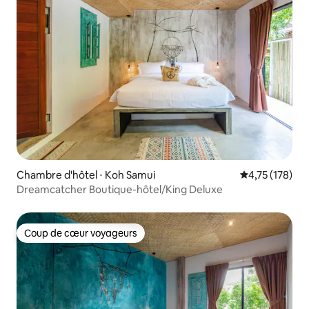
Chambre d'hôtel ⋅ Koh Samui
Évaluation moy
4,75 (178)
Dreamcatcher Boutique-hôtel/King Deluxe
Coup de cœur voyageurs
Coup de cœur voyageurs