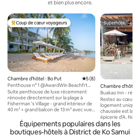
et bien plus encore.
Coup de cœur voyageurs
Superhôte
Coups de cœur voyageurs les plus appréciés
Superhôte
Chambre d'hôtel ⋅ Bo Put
Évaluation moyenne sur la 
5 (8)
Penthouse n° 1 @AwardWin Beachfrt
Chambre d'hôtel ⋅
Hotel avec petit-déjeuner/piscine
Suite penthouse de luxe récemment
n
Buakao Inn - rése
rénovée directement sur la plage à
d'hôtes entière d
Restez au cœur de 
Fisherman 's Village - grand intérieur de
logement unique. 
40 m² + grand balcon de 13 m² avec vue
chaussée est la cé
sur la mer - vue imprenable sur la plage
épicerie d'A. Nous sommes sur Walking
et la mer - petit déjeuner quotidien
Équipements populaires dans les
Street. (rue fermée
gratuit inclus - minibar à
vendredi soir uni
boutiques-hôtels à District de Ko Samui
réapprovisionnement quotidien gratuit,
pub irlandais et en
panier de collation, dosettes de café -