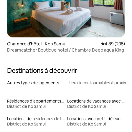
Chambre d'hôtel ⋅ Koh Samui
Évaluation moy
4,89 (205)
Dreamcatcher Boutique hotel / Chambre Deep aqua King
Destinations à découvrir
Autres types de logements
Lieux incontournables à proximit
Résidences d'appartements en location
Locations de vacances avec piscine
District de Ko Samui
District de Ko Samui
Locations de résidences de tourisme
Locations avec petit-déjeuner
District de Ko Samui
District de Ko Samui