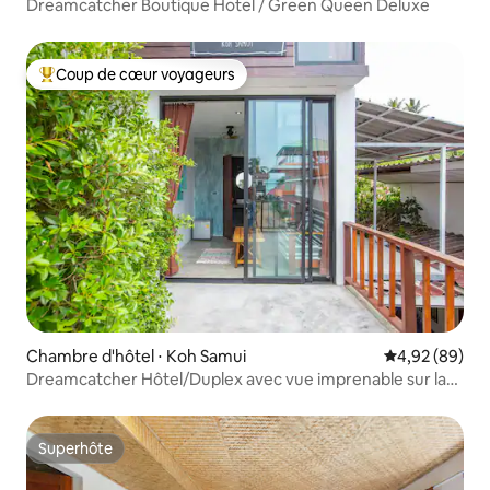
Dreamcatcher Boutique Hotel / Green Queen Deluxe
Coup de cœur voyageurs
Coups de cœur voyageurs les plus appréciés
Chambre d'hôtel ⋅ Koh Samui
Évaluation mo
4,92 (89)
Dreamcatcher Hôtel/Duplex avec vue imprenable sur la
montagne
Superhôte
Superhôte