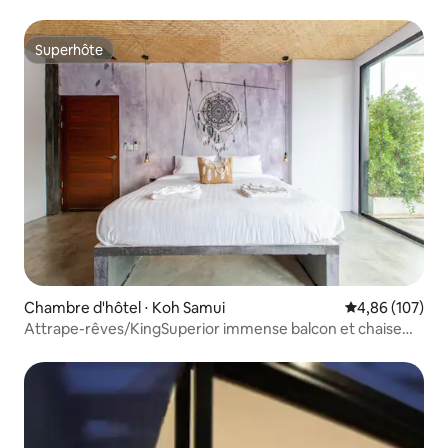
Superhôte
Superhôte
Chambre d'hôtel ⋅ Koh Samui
Évaluation moy
4,86 (107)
Attrape-rêves/KingSuperior immense balcon et chaise
longue