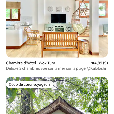
Chambre d'hôtel ⋅ Wok Tum
Évaluation m
4,89 (9)
Deluxe 2 chambres vue sur la mer sur la plage @Kalulushi
Coup de cœur voyageurs
Coup de cœur voyageurs