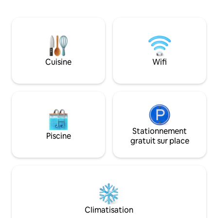
Notre petite rue 
ménage quotidien et concierge
live le vendredi. Nous avons tout à moins
personnel - piscine, salle de sport, bar,
de deux minutes à pied. Tables 
restaurant - salle à manger et chaises
tatouages, magasi
longues intérieures et extérieures - lit
massage, magasin
King Size avec dessus d'oreiller face à la
de cuisine de rue,
mer - Télévision connectée à écran plat
samedi au bord de 
Cuisine
Wifi
de 55" - zone très accessible à pied avec
services de batea
restaurants, spas, magasins
Stationnement
Piscine
gratuit sur place
Climatisation