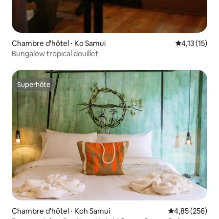
Chambre d'hôtel ⋅ Ko Samui
Évaluation m
4,13 (15)
Bungalow tropical douillet
Superhôte
Superhôte
Chambre d'hôtel ⋅ Koh Samui
Évaluation moy
4,85 (256)