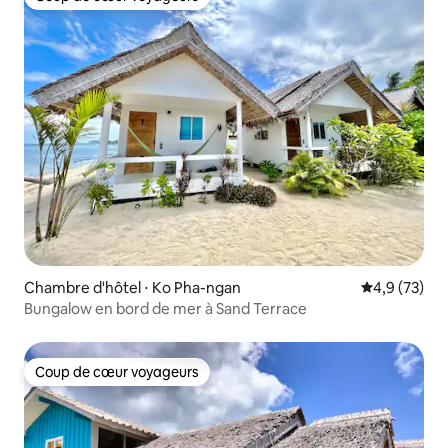
Coup de cœur voyageurs
Chambre d'hôtel ⋅ Ko Pha-ngan
Évaluation m
4,9 (73)
Bungalow en bord de mer à Sand Terrace
Coup de cœur voyageurs
Coup de cœur voyageurs