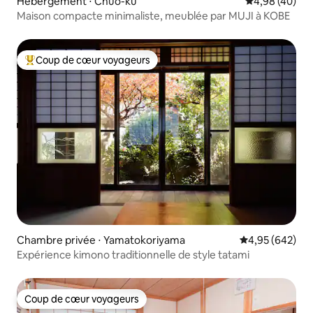
Hébergement ⋅ Chūō-ku
Évaluation mo
4,98 (40)
Maison compacte minimaliste, meublée par MUJI à KOBE
Coup de cœur voyageurs
Coups de cœur voyageurs les plus appréciés
Chambre privée ⋅ Yamatokoriyama
Évaluation moy
4,95 (642)
Expérience kimono traditionnelle de style tatami
Coup de cœur voyageurs
Coup de cœur voyageurs