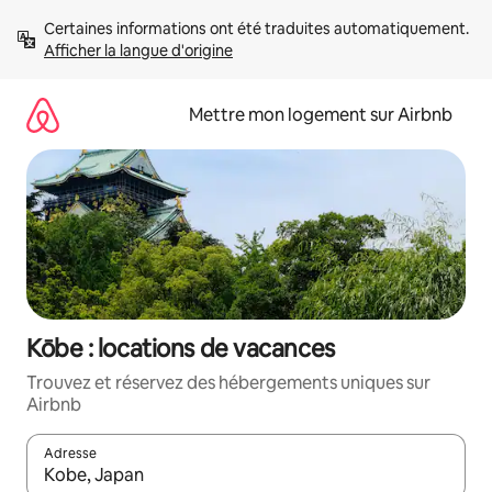
Aller
Certaines informations ont été traduites automatiquement. 
directement
Afficher la langue d'origine
au
contenu
Mettre mon logement sur Airbnb
Kōbe : locations de vacances
Trouvez et réservez des hébergements uniques sur
Airbnb
Adresse
Lorsque les résultats s'affichent, utilisez les flèches vers le hau