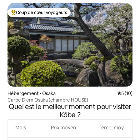
de la station Hankyu Hanakuma / Recommandée pour les
séjours de longue durée
Coup de cœur voyageurs
Coups de cœur voyageurs les plus appréciés
Hébergement ⋅ Osaka
Évaluation
5 (10)
Carpe Diem Osaka (chambre HOUSE)
Quel est le meilleur moment pour visiter
Kōbe ?
Mois
Prix moyen
Temp. moy.