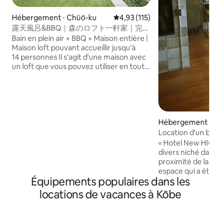
Hébergement ⋅ Chūō-ku
Évaluation moyenne sur la base 
4,93 (115)
露天風呂&BBQ｜森のロフト一軒家｜完全
貸切・14名OK
Bain en plein air × BBQ × Maison entière |
Maison loft pouvant accueillir jusqu'à
14 personnes Il s'agit d'une maison avec
un loft que vous pouvez utiliser en toute
intimité. Il peut accueillir jusqu'à
14 personnes, et il n'y a pas de partage
avec d'autres voyageurs ou le
personnel.Les familles, les groupes et les
amis peuvent se détendre sans se
Hébergement ⋅ C
soucier de l'environnement. Nous
sommes affiliés à l'Inari Chaya BBQ
Location d'un bât
Square, qui se trouve à quelques pas
minutes de la gar
« Hotel New HIOK » Un vieux bâtim
seulement. Vous pouvez profiter d'un
pour les séjours 
divers niché dans le
barbecue à un excellent prix de
près du château d
proximité de la gar
1 100 yens par personne. (Charbon,
complète/Lave-lin
espace qui a été ru
cuisinière, pinces inclus/les voyageurs
Équipements populaires dans les
artistique
utilisé pendant longtemps
apportent leurs propres ingrédients)
vue, j'ai senti le p
locations de vacances à Kōbe
Prise en charge et retour disponibles À
l'endroit où j'ai t
l'arrivée et au départ ・ Gare de
Nishimura, un « gr
Motomachi ・ Station de métro
régénération de 