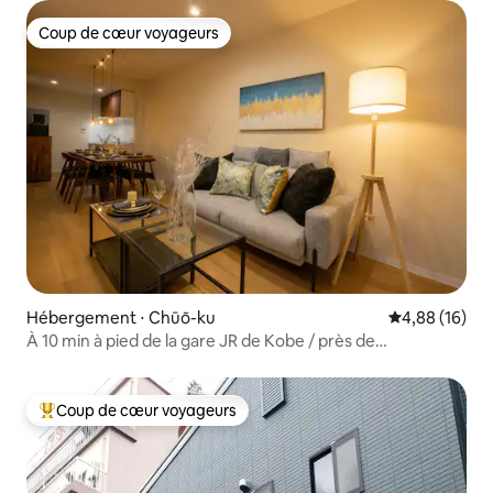
Coup de cœur voyageurs
Coup de cœur voyageurs
Hébergement ⋅ Chūō-ku
Évaluation mo
4,88 (16)
À 10 min à pied de la gare JR de Kobe / près de
Kobe Harborland
Coup de cœur voyageurs
Coups de cœur voyageurs les plus appréciés