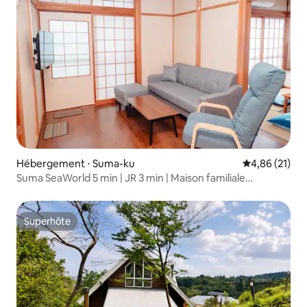
Hébergement ⋅ Suma-ku
Évaluation mo
4,86 (21)
Suma SeaWorld 5 min | JR 3 min | Maison familiale
3 chambres
Superhôte
Superhôte