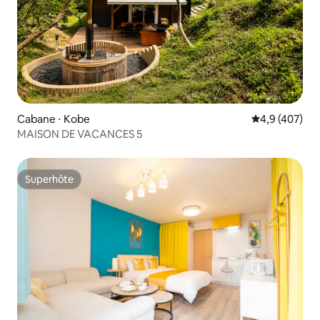
Cabane ⋅ Kobe
Évaluation mo
4,9 (407)
MAISON DE VACANCES 5
Superhôte
Superhôte