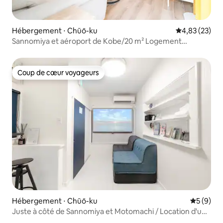
Hébergement ⋅ Chūō-ku
Évaluation mo
4,83 (23)
Sannomiya et aéroport de Kobe/20 m² Logement
entier/Idéal pour 2
Coup de cœur voyageurs
Coup de cœur voyageurs
Hébergement ⋅ Chūō-ku
Évaluatio
5 (9)
Juste à côté de Sannomiya et Motomachi / Location d'une
maison individuelle de deux étages / À 10 minutes à pied