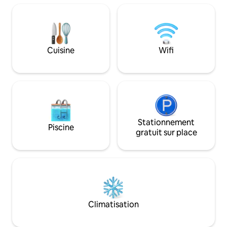
municipale Kenchomae Nous viendrons
basé à Kobe. Le « Artistic Hotel to Stay »,
vous chercher et vous déposerons
qu'ils ont créé av
gratuitement. Chambre et installations
urbaine secrète »,
2 chambres de style occidental
août 2023. La superficie totale est de
1 chambre de style japonais ・ 2
93.Rénové un imme
Cuisine
Wifi
chambres loft ・ Salon spacieux
étages. * La partie
Entièrement équipé avec cuisine ・ Bain
3e étage, et sur le toit En ra
intérieur + bain en plein air Toilettes :
l'espace de vie a
2 intérieures/1 extérieure En outre, le
la structure sépa
lave-linge et le sèche-linge sont
troisième étage, il
disponibles gratuitement. Autres
manière spacieuse 
éléments ・ Langues prises en charge :
que pour les famill
japonais, anglais, chinois, taïwanais ・
Stationnement
L'intérieur utilise
Piscine
Animaux acceptés (jusqu'à 3) * Seuls
l'espace ouvert av
gratuit sur place
les petits chiens sont admis à l'intérieur
retiré.L'extérieur
* 3 000 yens par animal de compagnie
élégant inimaginab
Situé dans un endroit où vous pourrez
sensibilité. Il y a aussi une cuisine
profiter à la fois de la nature et de la ville,
insulaire avec un
Parfait pour les grands groupes, les
également l'endroit
séjours longue durée et les animaux de
événements. Notamment, l'espace
compagnie.
ouvert sur le toit d
Climatisation
noté.Merveilleux 
surplombant l'agitat