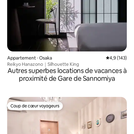
Appartement ⋅ Osaka
Évaluation mo
4,9 (143)
Reikyo Hanazono｜Silhouette King
Autres superbes locations de vacances à
proximité de Gare de Sannomiya
Coup de cœur voyageurs
Coup de cœur voyageurs