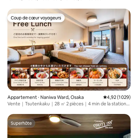
Coup de cœur voyageurs
Coup de cœur voyageurs
Appartement ⋅ Naniwa Ward, Osaka
Évaluation moyen
4,92 (1 029)
Vente｜Tsutenkaku｜28 ㎡ 2 pièces｜4 min de la station
｜Dotonbori Namba
Superhôte
Superhôte