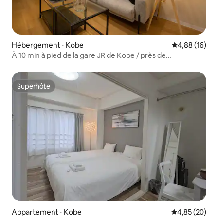
Hébergement ⋅ Kobe
Évaluation mo
4,88 (16)
À 10 min à pied de la gare JR de Kobe / près de
Kobe Harborland
Superhôte
Superhôte
Appartement ⋅ Kobe
Évaluation mo
4,85 (20)