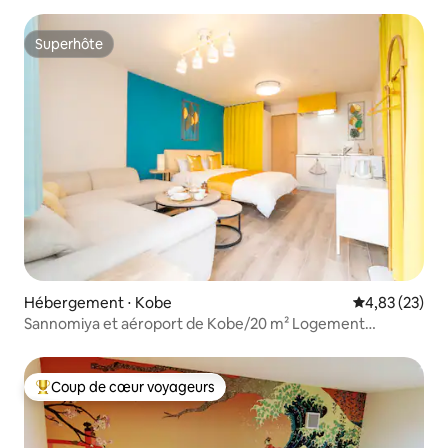
Superhôte
Superhôte
Hébergement ⋅ Kobe
Évaluation mo
4,83 (23)
Sannomiya et aéroport de Kobe/20 m² Logement
entier/Idéal pour 2
Coup de cœur voyageurs
Coups de cœur voyageurs les plus appréciés