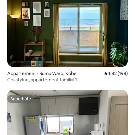
Appartement ⋅ Suma Ward, Kobe
Évaluation moy
4,82 (198)
CoastyInn, appartement familial 1
Superhôte
Superhôte