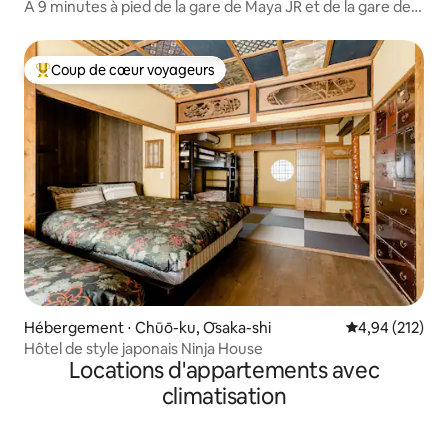
À 9 minutes à pied de la gare de Maya JR et de la gare de
Oji-koen Hankyu. Immeuble de 3 étages dans le quartier
commerçant de Suidoji
Coup de cœur voyageurs
Coups de cœur voyageurs les plus appréciés
Hébergement ⋅ Chūō-ku, Ōsaka-shi
Évaluation moy
4,94 (212)
Hôtel de style japonais Ninja House
Locations d'appartements avec
climatisation