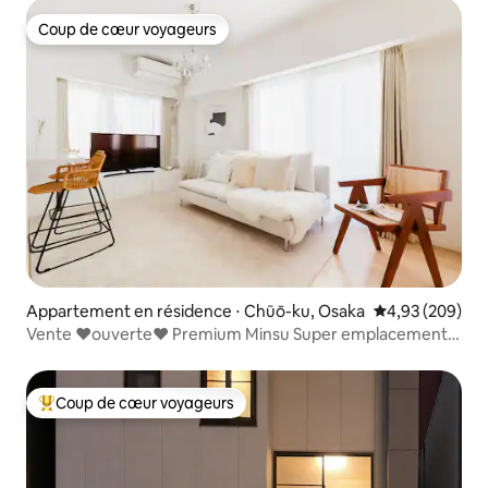
Bridge dans le centre commercial animé !
Coup de cœur voyageurs
Coup de cœur voyageurs
Appartement en résidence ⋅ Chūō-ku, Osaka
Évaluation moy
4,93 (209)
Vente ❤️ouverte❤️ Premium Minsu Super emplacement
Grand espace Nipponbashi 30 secondes Dotonbori
Kuromon Market Namba 3 pièces pour 10
Coup de cœur voyageurs
Coups de cœur voyageurs les plus appréciés