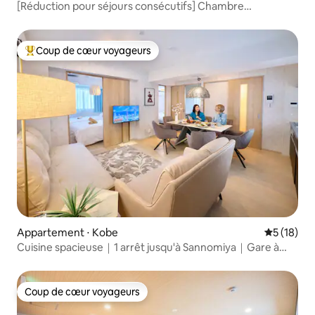
[Réduction pour séjours consécutifs] Chambre
occidentale avec lits jumeaux | À 10 minutes de la gare de
Sannomiya à Kobe | Wifi, télévision et lave-
linge | Cuisine | Pour 3 personnes
Coup de cœur voyageurs
Coups de cœur voyageurs les plus appréciés
Appartement ⋅ Kobe
Évaluation
5 (18)
Cuisine spacieuse｜1 arrêt jusqu'à Sannomiya｜Gare à
2 min
Coup de cœur voyageurs
Coup de cœur voyageurs