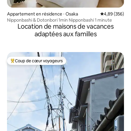
Appartement en résidence ⋅ Osaka
Évaluation moy
4,89 (356)
Nipponbashi & Dotonbori 1min Nipponbashi 1 minute
Location de maisons de vacances
adaptées aux familles
Coup de cœur voyageurs
Coups de cœur voyageurs les plus appréciés