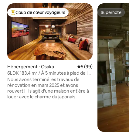
Coup de cœur voyageurs
Superhôte
Coups de cœur voyageurs les plus appréciés
Superhôte
Hébergement ⋅ Osaka
Évaluation moyenne sur la b
5 (99)
6LDK 183,4 m² / À 5 minutes à pied de la
gare la plus proche / À 15 minutes en
Nous avons terminé les travaux de
train de l'USJ / "En"
rénovation en mars 2025 et avons
rouvert ! Il s'agit d'une maison entière à
louer avec le charme du japonais
moderne. Caractéristiques de notre
séjour Il est à 5 minutes à pied de la gare
la plus proche. Il est accessible en
environ 15 à 30 minutes des principales
destinations touristiques, et est
recommandé comme point de départ