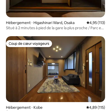
Hébergement ⋅ Higashinari Ward, Osaka
Évaluation moy
4,95 (113)
Situé à 2 minutes à pied de la gare la plus proche / Parc et
parcours de marathon au pied du château d'Osaka / En
plein centre d'Osaka
Coup de cœur voyageurs
Coup de cœur voyageurs
Hébergement ⋅ Kobe
Évaluation moy
4,89 (115)