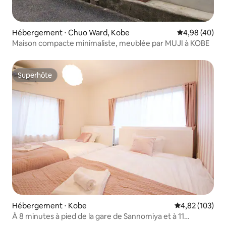
Hébergement ⋅ Chuo Ward, Kobe
Évaluation mo
4,98 (40)
Maison compacte minimaliste, meublée par MUJI à KOBE
Superhôte
Superhôte
Hébergement ⋅ Kobe
Évaluation moy
4,82 (103)
À 8 minutes à pied de la gare de Sannomiya et à 11
minutes de la gare de Shin-Kobe * WiFi disponible * 2LDK