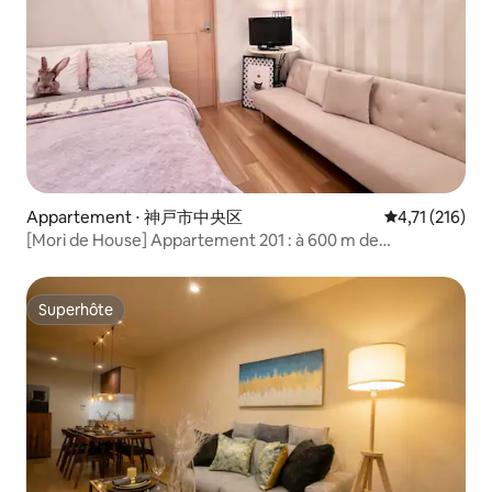
Appartement ⋅ 神戸市中央区
Évaluation moy
4,71 (216)
[Mori de House] Appartement 201 : à 600 m de
Sannomiya, Kobe
Superhôte
Superhôte