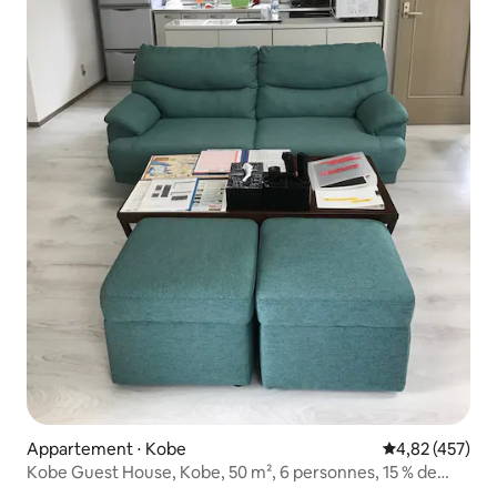
Appartement ⋅ Kobe
Évaluation moy
4,82 (457)
Kobe Guest House, Kobe, 50 m², 6 personnes, 15 % de
réduction pour 7 nuits consécutives !