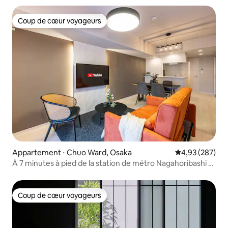
Coup de cœur voyageurs
Coup de cœur voyageurs
Appartement ⋅ Chuo Ward, Osaka
Évaluation moy
4,93 (287)
À 7 minutes à pied de la station de métro Nagahoribashi /
À 10 minutes en train de Namba et Umeda / FDS Aura,
appartement de 2 chambres
Coup de cœur voyageurs
Coup de cœur voyageurs