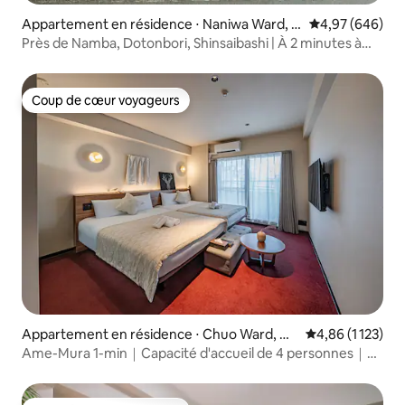
Appartement en résidence ⋅ Naniwa Ward, O
Évaluation moy
4,97 (646)
saka
Près de Namba, Dotonbori, Shinsaibashi | À 2 minutes à
pied de la station de métro | 4 types de chambres
différents | Ascenseur | USJ à 30 minutes | Aéroport du
Kansai...
Coup de cœur voyageurs
Coup de cœur voyageurs
Appartement en résidence ⋅ Chuo Ward, Os
Évaluation moye
4,86 (1 123)
aka
Ame-Mura 1-min｜Capacité d'accueil de 4 personnes｜
Shinsaibashi｜Cuisine et vintage