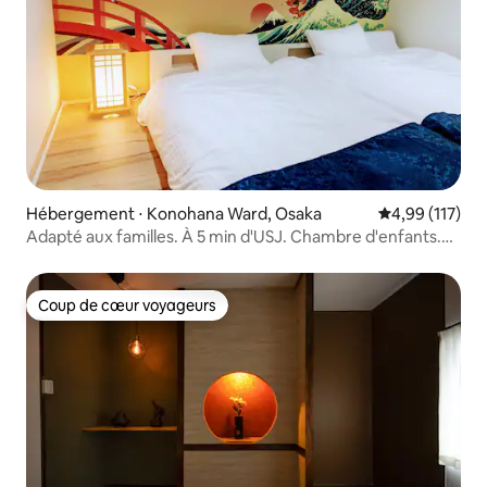
Hébergement ⋅ Konohana Ward, Osaka
Évaluation moy
4,99 (117)
Adapté aux familles. À 5 min d'USJ. Chambre d'enfants.
6 personnes
Coup de cœur voyageurs
Coup de cœur voyageurs