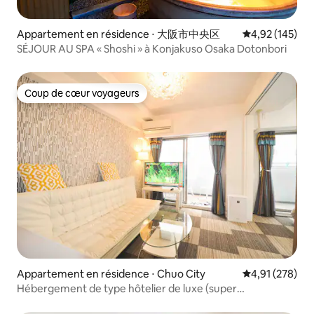
Appartement en résidence ⋅ 大阪市中央区
Évaluation moy
4,92 (145)
SÉJOUR AU SPA « Shoshi » à Konjakuso Osaka Dotonbori
Coup de cœur voyageurs
Coup de cœur voyageurs
Appartement en résidence ⋅ Chuo City
Évaluation moy
4,91 (278)
Hébergement de type hôtelier de luxe (super
emplacement) à 1 minute de la station de métro Eblon