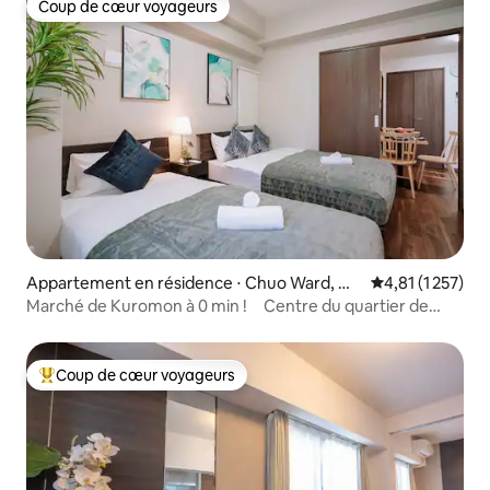
Coup de cœur voyageurs
Coup de cœur voyageurs
Appartement en résidence ⋅ Chuo Ward, Os
Évaluation moye
4,81 (1 257)
aka
Marché de Kuromon à 0 min ! Centre du quartier de
Minami/KR3
Coup de cœur voyageurs
Coups de cœur voyageurs les plus appréciés