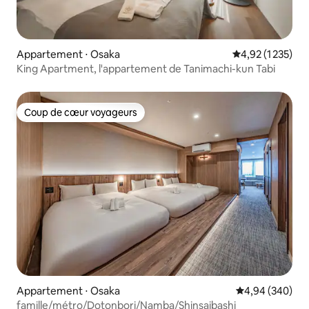
Appartement ⋅ Osaka
Évaluation moye
4,92 (1 235)
King Apartment, l'appartement de Tanimachi-kun Tabi
Coup de cœur voyageurs
Coup de cœur voyageurs
Appartement ⋅ Osaka
Évaluation moy
4,94 (340)
famille/métro/Dotonbori/Namba/Shinsaibashi