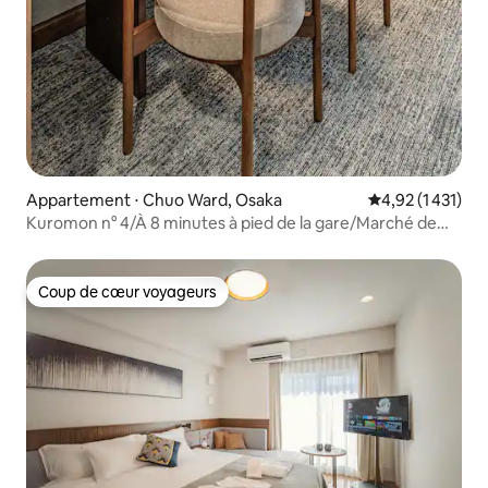
Appartement ⋅ Chuo Ward, Osaka
Évaluation moye
4,92 (1 431)
Kuromon n° 4/À 8 minutes à pied de la gare/Marché de
Kuromon/Shinsaibashi/Dōtonbori/Namba/Tsūtenkaku/USJ/A
direct au KIX , Appartement avec deux grands lits
Coup de cœur voyageurs
Coup de cœur voyageurs