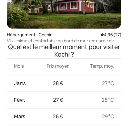
Hébergement ⋅ Cochin
Évaluation mo
4,96 (27)
Villa calme et confortable en bord de mer entourée de
Quel est le meilleur moment pour visiter
marigots
Kochi ?
Mois
Prix moyen
Temp. moy.
Janv.
28 €
27 °C
Févr.
27 €
28 °C
Mars
26 €
29 °C