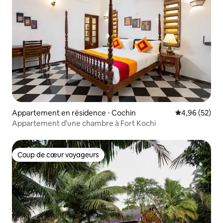
Appartement en résidence ⋅ Cochin
Évaluation mo
4,96 (52)
Appartement d'une chambre à Fort Kochi
Coup de cœur voyageurs
Coup de cœur voyageurs