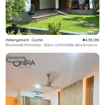
Hébergement ⋅ Cochin
Évaluation mo
4,95 (39)
Bluewoods Homestay - Séjour confortable dans la nature
Superhôte
Superhôte