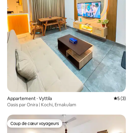
Appartement ⋅ Vyttila
Évaluatio
5 (3)
Oasis par Onira | Kochi, Ernakulam
Coup de cœur voyageurs
Coup de cœur voyageurs