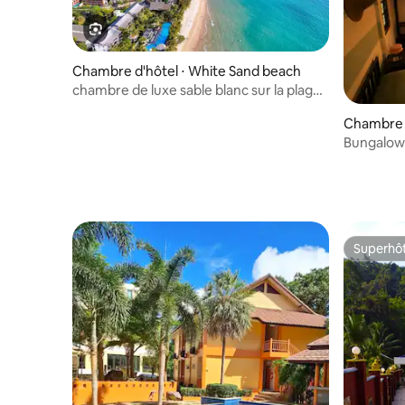
Chambre d'hôtel ⋅ White Sand beach
chambre de luxe sable blanc sur la plage
près des bars n° 2
Chambre 
Bungalow 
Superhô
Superhô