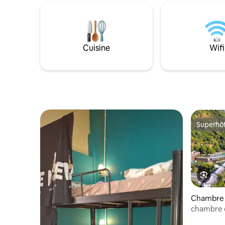
restaurant à base de plantes et des
ateliers pour un bien-être holistique. Les
invités peuvent explorer l'île en scooter,
à vélo ou en voiture de location. Avec
moins de touristes dans la région, c'est le
Cuisine
Wifi
lieu parfait pour découvrir la vie
authentique de Koh Chang et échanger
avec la nature.
Superhô
Superhô
Chambre d
chambre d
blanc prè