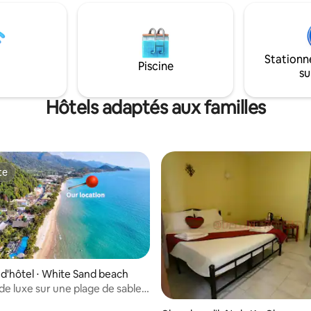
mer juste devant votre porte.
Stationn
Piscine
su
Hôtels adaptés aux familles
te
te
'hôtel ⋅ White Sand beach
e luxe sur une plage de sable
s des bars