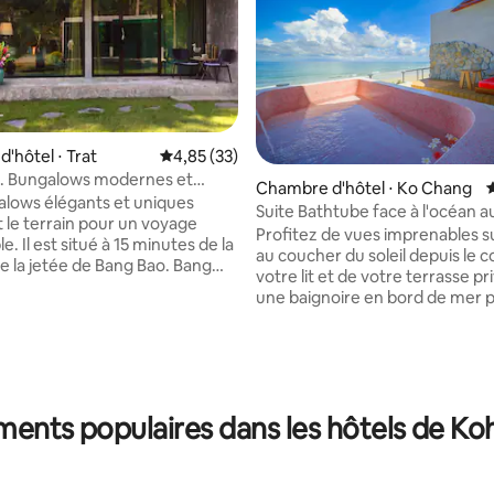
Chambre d'hôtel ⋅ Trat
Évaluation moyenne sur la base de 33 comme
4,85 (33)
1. Bungalows modernes et
Chambre d'hôtel ⋅ Ko Chang
lows élégants et uniques
Suite Bathtube face à l'océan 
 le terrain pour un voyage
du soleil - B111
Profitez de vues imprenables s
 Il est situé à 15 minutes de la
au coucher du soleil depuis le 
 la jetée de Bang Bao. Bang
votre lit et de votre terrasse pr
ndroit le plus calme de l'îlot.
une baignoire en bord de mer 
culation, pas de bars, c'est
détente ultime au son apaisant
our se détendre en écoutant les
vagues. Conçue avec des touc
pierre naturelle et des finitions
e, en venant de Lonely Beach
chaleureuses, la suite offre un
 Bao, tournez à droite en
intemporelle, une salle de bains
de Cliff Cottage Resort, Padel
ents populaires dans les hôtels de K
spacieuse et une petite kitche
Nous sommes à environ 800 m
équipée. À quelques pas de vo
é gauche juste après le virage à
chambre, la plage vous attend,
ès le Minimart.
permettant de profiter de la be