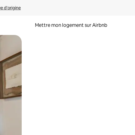
ue d'origine
Mettre mon logement sur Airbnb
sant glisser.