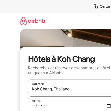
Aller
Certai
directement
au
contenu
Hôtels à Koh Chang
Recherchez et réservez des chambres d'hôtel
uniques sur Airbnb
Adresse
Lorsque les résultats s'affichent, utilisez les flèc
Arrivée