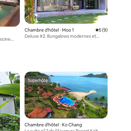
Chambre d'hôtel ⋅ Moo 1
Évaluation moyenn
5 (9)
Deluxe #2. Bungalows modernes et
iscine
taires : 4,68 sur 5
spacieux.
Superhôte
Superhôte
Chambre d'hôtel ⋅ Ko Chang
La suite n° 2 de l'Aiyapura Resort Koh