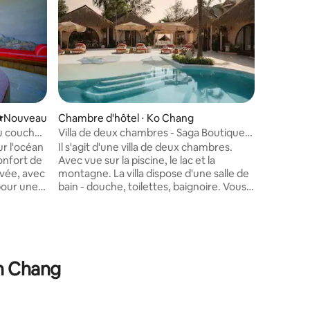
Easy Lif
Chambre
Chambre 
à l'extré
entourée 
bars, des
Dispose d'
doubles, 
réfrigér
ntaires : 4,85 sur 5
extérieu
Nouvel hébergement
Nouveau
Chambre d'hôtel ⋅ Ko Chang
une bonne
au coucher
Villa de deux chambres - Saga Boutique,
café sur 
Klong Prao
ur l'océan
Il s'agit d'une villa de deux chambres.
des gâtea
confort de
Avec vue sur la piscine, le lac et la
ivée, avec
montagne. La villa dispose d'une salle de
pour une
bain - douche, toilettes, baignoire. Vous
 des
pouvez réserver la villa pour 4 personnes
hes de
maximum. Si vous souhaitez ajouter une
 en bois
personne supplémentaire, nous avons
e élégance
également un canapé disponible. Des
frais supplémentaires peuvent
oh Chang
nette
s'appliquer. La villa dispose d'une cuisine
tre
pour une utilisation normale. Comprend
 vous
une machine à café, un réfrigérateur et
auté de la
un four à micro-ondes. Piscine partagée