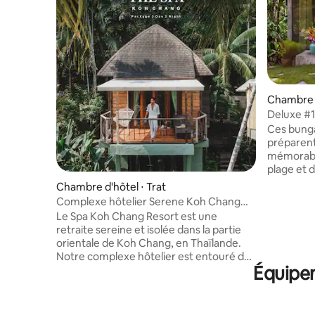
Deluxe #
spacieux.
Ces bunga
préparent
mémorable.
plage et de
Bao est l'e
Chambre d'hôtel ⋅ Trat
Pas de cir
Complexe hôtelier Serene Koh Chang
parfait p
Wellness
Le Spa Koh Chang Resort est une
oiseaux. ITINÉRAIRE : depuis la route
retraite sereine et isolée dans la partie
principal
orientale de Koh Chang, en Thaïlande.
vers Bang
Notre complexe hôtelier est entouré de
direction 
Équipem
jardins tropicaux luxuriants et de la riche
Lounge. 
diversité de la mangrove. Nous
sur le côt
proposons des cours de yoga quotidiens,
droite apr
des services de massage et de spa, un