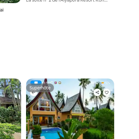
Chang
ai
Superhôte
Superhôte