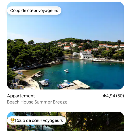
Coup de cœur voyageurs
Coup de cœur voyageurs
Appartement
Évaluation mo
4,94 (50)
Beach House Summer Breeze
Coup de cœur voyageurs
Coups de cœur voyageurs les plus appréciés