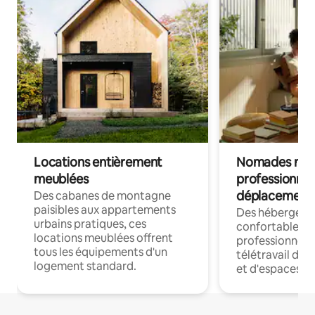
Locations entièrement
Nomades num
meublées
professionnel
déplacement
Des cabanes de montagne
paisibles aux appartements
Des hébergem
urbains pratiques, ces
confortables p
locations meublées offrent
professionnels
tous les équipements d'un
télétravail dis
logement standard.
et d'espaces de