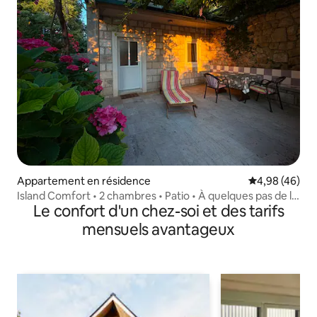
Appartement en résidence
Évaluation mo
4,98 (46)
Island Comfort • 2 chambres • Patio • À quelques pas de la
Le confort d'un chez-soi et des tarifs
plage
mensuels avantageux