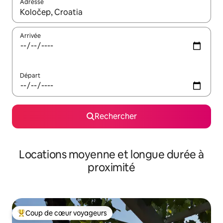
Adresse
Lorsque les résultats s'affichent, utilisez les flèches vers le hau
Arrivée
Départ
Rechercher
Locations moyenne et longue durée à
proximité
Coup de cœur voyageurs
Coups de cœur voyageurs les plus appréciés