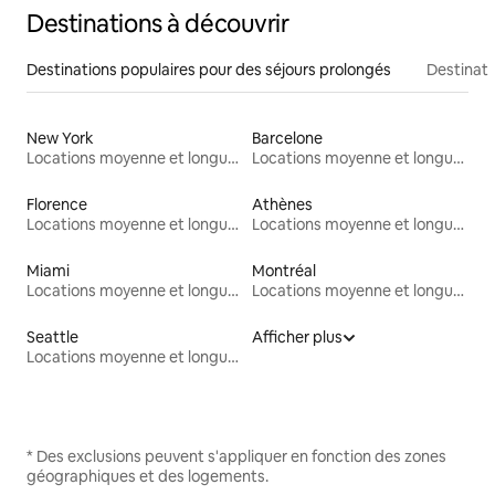
Destinations à découvrir
Destinations populaires pour des séjours prolongés
Destinati
New York
Barcelone
Locations moyenne et longue durée
Locations moyenne et longue durée
Florence
Athènes
Locations moyenne et longue durée
Locations moyenne et longue durée
Miami
Montréal
Locations moyenne et longue durée
Locations moyenne et longue durée
Seattle
Afficher plus
Locations moyenne et longue durée
* Des exclusions peuvent s'appliquer en fonction des zones
géographiques et des logements.