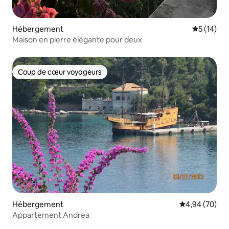
Hébergement
Évaluation
5 (14)
Maison en pierre élégante pour deux
Coup de cœur voyageurs
Coup de cœur voyageurs
Hébergement
Évaluation mo
4,94 (70)
Appartement Andrea